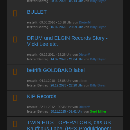
letzter Beitrag:
28.02.2026 - 05:14 Uhr
von
Billy Bryan
BULLET
erstellt:
09.03.2010 - 13:18 Uhr von
DieterM
letzter Beitrag:
16.02.2026 - 20:59 Uhr
von
Billy Bryan
DRUM und ELGIN Records Story -
Vicki Lee etc.
erstellt:
09.12.2011 - 18:28 Uhr von
DieterM
letzter Beitrag:
14.02.2026 - 21:04 Uhr
von
Billy Bryan
betrifft GOLDBAND label
erstellt:
04.11.2010 - 18:08 Uhr von
albert
letzter Beitrag:
26.12.2025 - 22:20 Uhr
von
Billy Bryan
KIP Records
erstellt:
22.11.2012 - 09:33 Uhr von
DieterM
letzter Beitrag:
30.11.2025 - 09:41 Uhr
von
Gerd Miller
TWIN HITS - OPERATORS, das US-
Kaufhaus-Label (PPX-Produktionen)