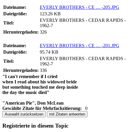
Dateiname:
EVERLY BROTHERS - CE … -205.JPG
Dateigröße:
123.26 KB
EVERLY BROTHERS - CEDAR RAPIDS -
Titel:
1962-7
Heruntergeladen:
326
Dateiname:
EVERLY BROTHERS - CE … -201.JPG
Dateigröße:
95.74 KB
EVERLY BROTHERS - CEDAR RAPIDS -
Titel:
1962-7
Heruntergeladen:
336
"I can't remember if I cried
when I read about his widowed bride
but something touched me deep inside
the day the music died"
"American Pie", Don McLean
Gewählte Zitate für Mehrfachzitierung:
0
Auswahl zurücksetzen
mit Zitaten antworten
Registrierte in diesem Topic