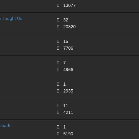
13077
 Taught Us
32
20820
15
7706
7
4966
1
2935
11
4211
emark
1
5190