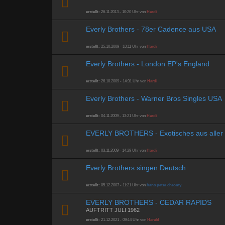
erstellt:
26.11.2013 - 10:20 Uhr von
Hardi
Everly Brothers - 78er Cadence aus USA
erstellt:
25.10.2009 - 10:11 Uhr von
Hardi
Everly Brothers - London EP's England
erstellt:
26.10.2009 - 14:31 Uhr von
Hardi
Everly Brothers - Warner Bros Singles USA
erstellt:
04.11.2009 - 13:21 Uhr von
Hardi
EVERLY BROTHERS - Exotisches aus aller 
erstellt:
03.11.2009 - 14:29 Uhr von
Hardi
Everly Brothers singen Deutsch
erstellt:
05.12.2007 - 11:21 Uhr von
hans peter chromy
EVERLY BROTHERS - CEDAR RAPIDS
AUFTRITT JULI 1962
erstellt:
21.12.2021 - 09:14 Uhr von
Harald