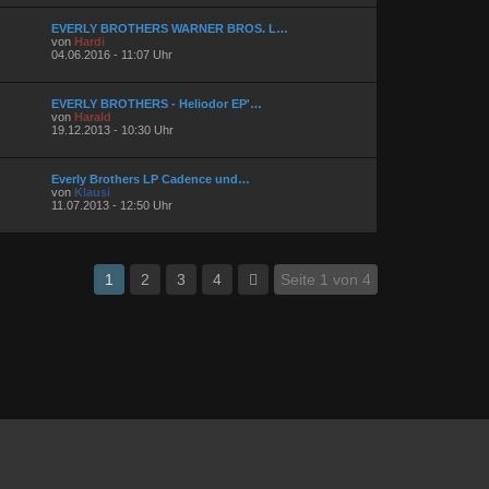
EVERLY BROTHERS WARNER BROS. L…
von
Hardi
04.06.2016 - 11:07 Uhr
EVERLY BROTHERS - Heliodor EP'…
von
Harald
19.12.2013 - 10:30 Uhr
Everly Brothers LP Cadence und…
von
Klausi
11.07.2013 - 12:50 Uhr
1
2
3
4
Seite 1 von 4