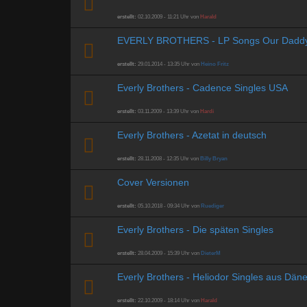
erstellt:
02.10.2009 - 11:21 Uhr von
Harald
EVERLY BROTHERS - LP Songs Our Daddy
erstellt:
29.01.2014 - 13:35 Uhr von
Heino Fritz
Everly Brothers - Cadence Singles USA
erstellt:
03.11.2009 - 13:39 Uhr von
Hardi
Everly Brothers - Azetat in deutsch
erstellt:
28.11.2008 - 12:35 Uhr von
Billy Bryan
Cover Versionen
erstellt:
05.10.2018 - 09:34 Uhr von
Ruediger
Everly Brothers - Die späten Singles
erstellt:
28.04.2009 - 15:39 Uhr von
DieterM
Everly Brothers - Heliodor Singles aus Dän
erstellt:
22.10.2009 - 18:14 Uhr von
Harald