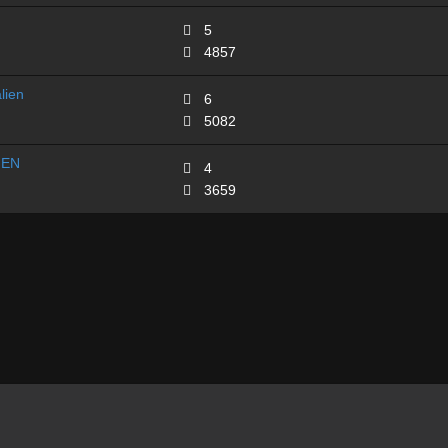
5
4857
lien
6
5082
IEN
4
3659