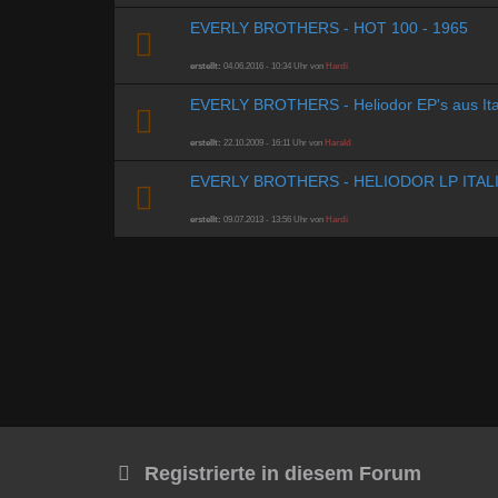
EVERLY BROTHERS - HOT 100 - 1965
erstellt:
04.06.2016 - 10:34 Uhr von
Hardi
EVERLY BROTHERS - Heliodor EP's aus Ita
erstellt:
22.10.2009 - 16:11 Uhr von
Harald
EVERLY BROTHERS - HELIODOR LP ITAL
erstellt:
09.07.2013 - 13:56 Uhr von
Hardi
Registrierte in diesem Forum