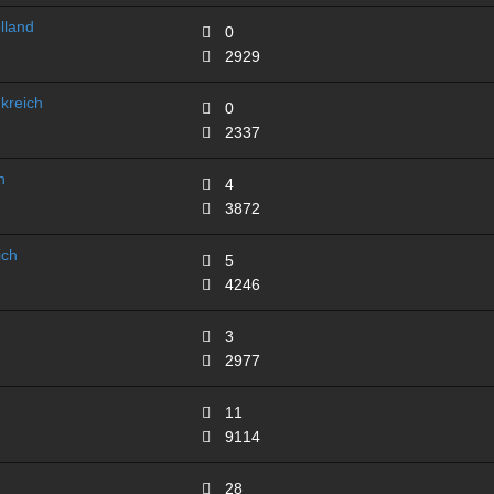
lland
0
2929
kreich
0
2337
n
4
3872
ich
5
4246
3
2977
11
9114
28