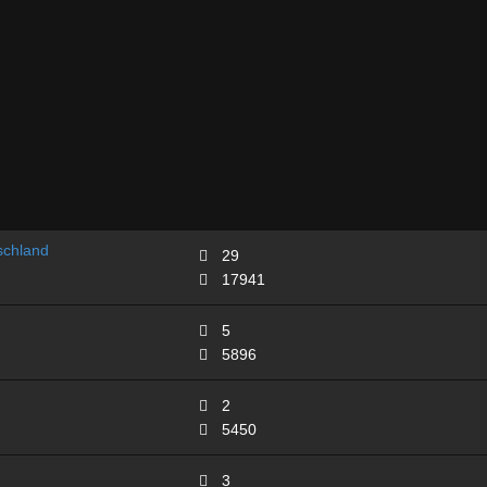
schland
29
17941
5
5896
2
5450
3