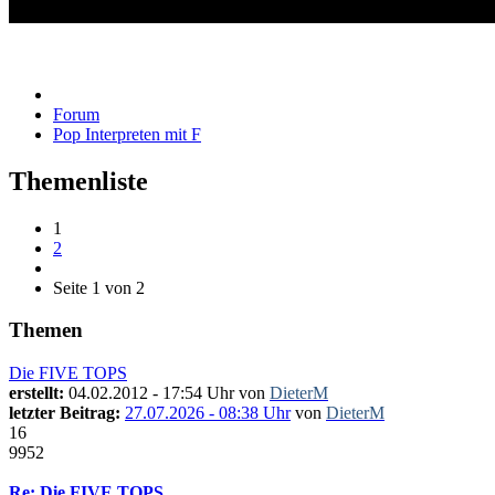
Pop Interpreten mit F
Forum
Pop Interpreten mit F
Themenliste
1
2
Seite 1 von 2
Themen
Die FIVE TOPS
erstellt:
04.02.2012 - 17:54 Uhr von
DieterM
letzter Beitrag:
27.07.2026 - 08:38 Uhr
von
DieterM
16
9952
Re: Die FIVE TOPS