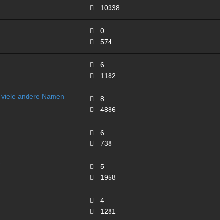
10338
0
574
6
1182
viele andere Namen
8
4886
6
738
R
5
1958
4
1281