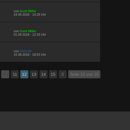
von
Gerd Miller
24.09.2018 - 14:29 Uhr
von
Gerd Miller
01.09.2018 - 12:33 Uhr
von
DieterM
15.08.2018 - 18:53 Uhr
…
11
12
13
14
15
Seite 12 von 15