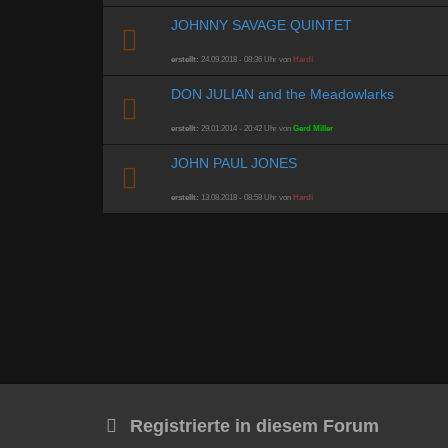
JOHNNY SAVAGE QUINTET
erstellt:
24.09.2018 - 08:36 Uhr von
Hardi
DON JULIAN and the Meadowlarks
erstellt:
29.01.2014 - 20:42 Uhr von
Gerd Miller
JOHN PAUL JONES
erstellt:
13.08.2018 - 08:58 Uhr von
Hardi
Registrierte in diesem Forum