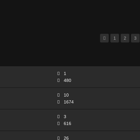
1
2
3
1
480
10
1674
3
616
26