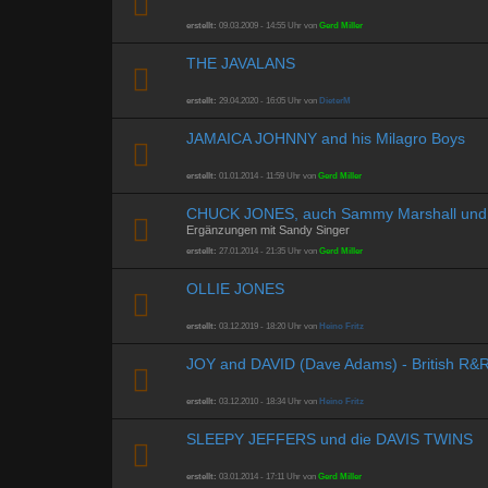
erstellt:
09.03.2009 - 14:55 Uhr von
Gerd Miller
THE JAVALANS
erstellt:
29.04.2020 - 16:05 Uhr von
DieterM
JAMAICA JOHNNY and his Milagro Boys
erstellt:
01.01.2014 - 11:59 Uhr von
Gerd Miller
CHUCK JONES, auch Sammy Marshall und 
Ergänzungen mit Sandy Singer
erstellt:
27.01.2014 - 21:35 Uhr von
Gerd Miller
OLLIE JONES
erstellt:
03.12.2019 - 18:20 Uhr von
Heino Fritz
JOY and DAVID (Dave Adams) - British R&
erstellt:
03.12.2010 - 18:34 Uhr von
Heino Fritz
SLEEPY JEFFERS und die DAVIS TWINS
erstellt:
03.01.2014 - 17:11 Uhr von
Gerd Miller