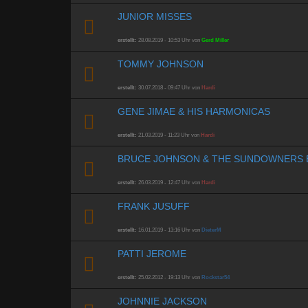
JUNIOR MISSES
erstellt:
28.08.2019 - 10:53 Uhr von
Gerd Miller
TOMMY JOHNSON
erstellt:
30.07.2018 - 09:47 Uhr von
Hardi
GENE JIMAE & HIS HARMONICAS
erstellt:
21.03.2019 - 11:23 Uhr von
Hardi
BRUCE JOHNSON & THE SUNDOWNERS 
erstellt:
26.03.2019 - 12:47 Uhr von
Hardi
FRANK JUSUFF
erstellt:
16.01.2019 - 13:16 Uhr von
DieterM
PATTI JEROME
erstellt:
25.02.2012 - 19:13 Uhr von
Rockstar54
JOHNNIE JACKSON