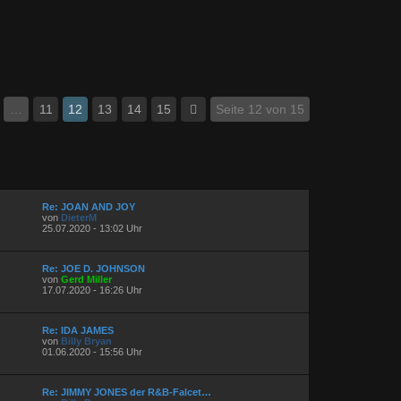
…
11
12
13
14
15
Seite 12 von 15
Re: JOAN AND JOY
von
DieterM
25.07.2020 - 13:02 Uhr
Re: JOE D. JOHNSON
von
Gerd Miller
17.07.2020 - 16:26 Uhr
Re: IDA JAMES
von
Billy Bryan
01.06.2020 - 15:56 Uhr
Re: JIMMY JONES der R&B-Falcet…