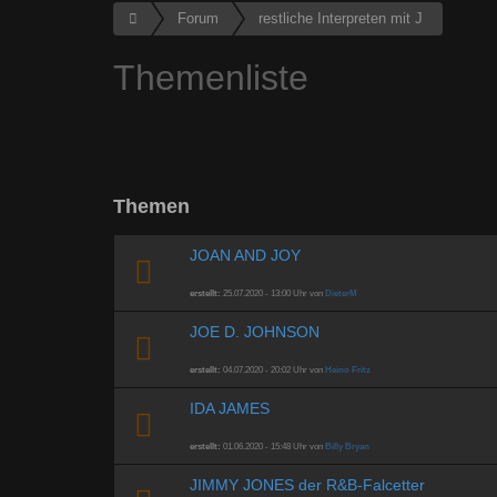
Forum
restliche Interpreten mit J
Themenliste
Themen
JOAN AND JOY
erstellt:
25.07.2020 - 13:00 Uhr von
DieterM
JOE D. JOHNSON
erstellt:
04.07.2020 - 20:02 Uhr von
Heino Fritz
IDA JAMES
erstellt:
01.06.2020 - 15:48 Uhr von
Billy Bryan
JIMMY JONES der R&B-Falcetter