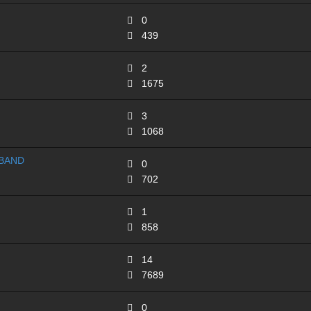
0
439
2
1675
3
1068
BAND
0
702
1
858
14
7689
0