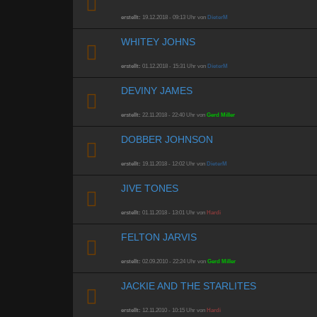
erstellt:
19.12.2018 - 09:13 Uhr von
DieterM
WHITEY JOHNS
erstellt:
01.12.2018 - 15:31 Uhr von
DieterM
DEVINY JAMES
erstellt:
22.11.2018 - 22:40 Uhr von
Gerd Miller
DOBBER JOHNSON
erstellt:
19.11.2018 - 12:02 Uhr von
DieterM
JIVE TONES
erstellt:
01.11.2018 - 13:01 Uhr von
Hardi
FELTON JARVIS
erstellt:
02.09.2010 - 22:24 Uhr von
Gerd Miller
JACKIE AND THE STARLITES
erstellt:
12.11.2010 - 10:15 Uhr von
Hardi