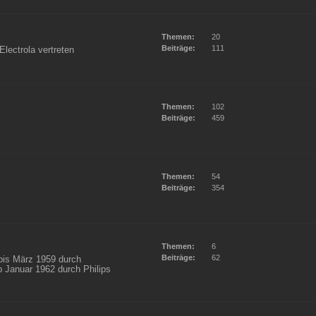
Themen:
20
Beiträge:
111
lectrola vertreten
Themen:
102
Beiträge:
459
Themen:
54
Beiträge:
354
Themen:
6
Beiträge:
62
 bis März 1959 durch
b Januar 1962 durch Philips