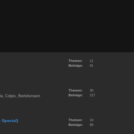
Themen:
11
Beiträge:
91
Themen:
30
Beiträge:
217
a, Colpix, Bertelsmann
 Special)
Themen:
10
Beiträge:
96