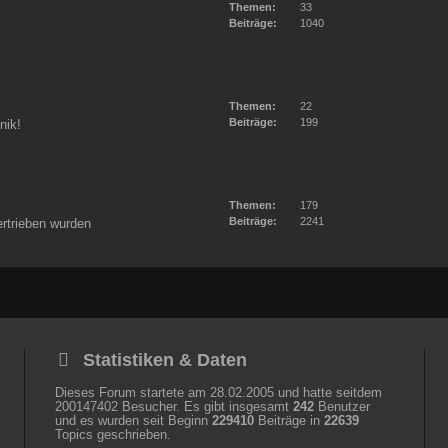
Themen:
33
Beiträge:
1040
Themen:
22
Beiträge:
199
nik!
Themen:
179
Beiträge:
2241
ertrieben wurden
Statistiken & Daten
Dieses Forum startete am 28.02.2005 und hatte seitdem
200147402 Besucher. Es gibt insgesamt
242
Benutzer
und es wurden seit Beginn
229410
Beiträge in
22639
Topics geschrieben.