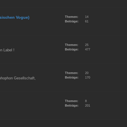
ösischen Vogue)
Themen:
14
Beiträge:
61
Themen:
25
Beiträge:
477
n Label !
Themen:
20
Beiträge:
170
phophon Gesellschaft,
Themen:
8
Beiträge:
201