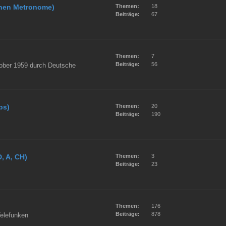
hen Metronome)
Themen:
18
Beiträge:
67
Themen:
7
Beiträge:
56
tober 1959 durch Deutsche
ps)
Themen:
20
Beiträge:
190
, A, CH)
Themen:
3
Beiträge:
23
Themen:
176
Beiträge:
878
elefunken