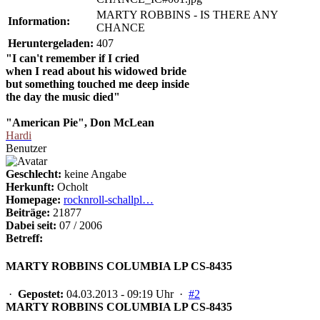
MARTY ROBBINS - IS THERE ANY
Information:
CHANCE
Heruntergeladen:
407
"I can't remember if I cried
when I read about his widowed bride
but something touched me deep inside
the day the music died"
"American Pie", Don McLean
Hardi
Benutzer
Geschlecht:
keine Angabe
Herkunft:
Ocholt
Homepage:
rocknroll-schallpl…
Beiträge:
21877
Dabei seit:
07 / 2006
Betreff:
MARTY ROBBINS COLUMBIA LP CS-8435
·
Gepostet:
04.03.2013 - 09:19 Uhr ·
#2
MARTY ROBBINS COLUMBIA LP CS-8435