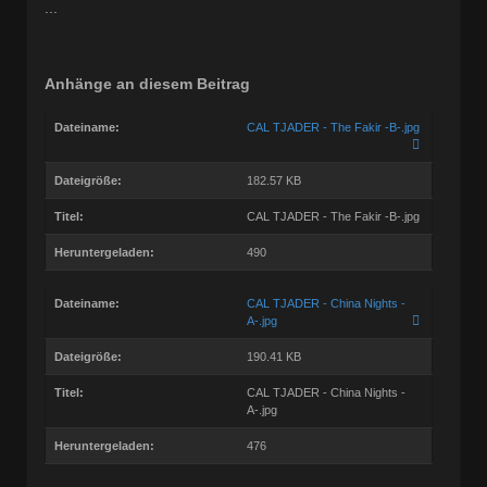
...
Anhänge an diesem Beitrag
Dateiname:
CAL TJADER - The Fakir -B-.jpg
Dateigröße:
182.57 KB
Titel:
CAL TJADER - The Fakir -B-.jpg
Heruntergeladen:
490
Dateiname:
CAL TJADER - China Nights -
A-.jpg
Dateigröße:
190.41 KB
Titel:
CAL TJADER - China Nights -
A-.jpg
Heruntergeladen:
476