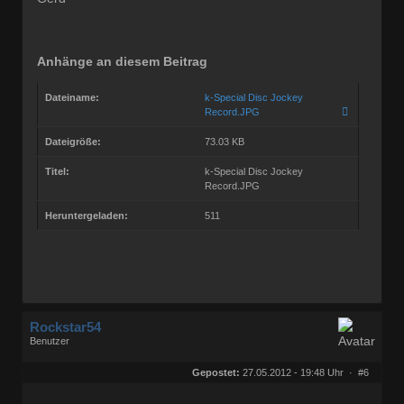
Anhänge an diesem Beitrag
Dateiname:
k-Special Disc Jockey
Record.JPG
Dateigröße:
73.03 KB
Titel:
k-Special Disc Jockey
Record.JPG
Heruntergeladen:
511
Rockstar54
Benutzer
Geschlecht:
keine Angabe
Herkunft:
Muggensturm
Gepostet:
27.05.2012 - 19:48 Uhr ·
#6
Beiträge:
10709
Dabei seit:
08 / 2009