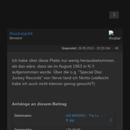
Rockstar54
Benutzer
Geschlecht:
keine Angabe
Herkunft:
Muggensturm
Gepostet:
26.05.2012 - 20:33 Uhr ·
#1
Beiträge:
10709
Dabei seit:
08 / 2009
Ich habe über diese Platte nur wenig herausbekommen,
als das wäre, dass sie im August 1963 in N.Y.
aufgenommen wurde. Über die o.g. "Special Disc
Jockey Records" von Verve fand ich Nichts (vielleicht
habe ich auch nicht intensiv genug gesucht?)
Anhänge an diesem Beitrag
Dateiname:
KAI WINDING - The Lo … -
B-.jpg
Dateigröße:
179.28 KB