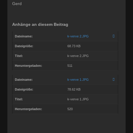
Gerd
Anhänge an diesem Beitrag
Dateiname:
k-verve 2.JPG
Dateigröße:
68.73 KB
Titel:
k-verve 2.JPG
Heruntergeladen:
511
Dateiname:
k-verve 1.JPG
Dateigröße:
78.62 KB
Titel:
k-verve 1.JPG
Heruntergeladen:
520