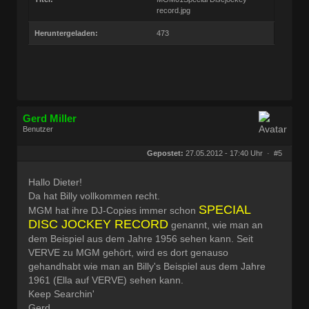
record.jpg
Heruntergeladen:
473
Gerd Miller
Benutzer
Geschlecht:
keine Angabe
Herkunft:
Wien
Gepostet:
27.05.2012 - 17:40 Uhr ·
#5
Beiträge:
27680
Dabei seit:
09 / 2008
Hallo Dieter!
Da hat Billy vollkommen recht.
SPECIAL
MGM hat ihre DJ-Copies immer schon
DISC JOCKEY RECORD
genannt, wie man an
dem Beispiel aus dem Jahre 1956 sehen kann. Seit
VERVE zu MGM gehört, wird es dort genauso
gehandhabt wie man an Billy's Beispiel aus dem Jahre
1961 (Ella auf VERVE) sehen kann.
Keep Searchin'
Gerd