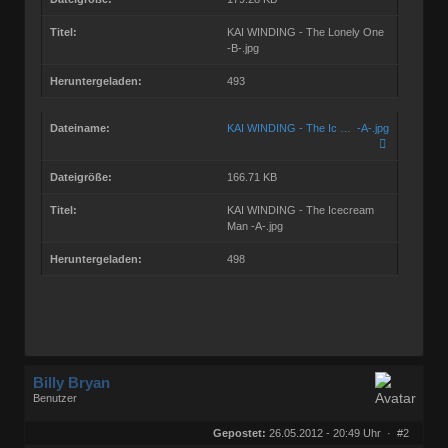
Titel:
KAI WINDING - The Lonely One
-B-.jpg
Heruntergeladen:
493
Dateiname:
KAI WINDING - The Ic … -A-.jpg
Dateigröße:
166.71 KB
Titel:
KAI WINDING - The Icecream
Man -A-.jpg
Heruntergeladen:
498
Billy Bryan
Benutzer
Geschlecht:
keine Angabe
Herkunft:
Berlin
Gepostet:
26.05.2012 - 20:49 Uhr ·
#2
Beiträge:
56834