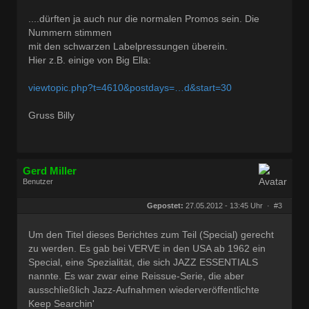
Dabei seit:
10 / 2008
....dürften ja auch nur die normalen Promos sein. Die
Nummern stimmen
mit den schwarzen Labelpressungen überein.
Hier z.B. einige von Big Ella:
viewtopic.php?t=4610&postdays=…d&start=30
Gruss Billy
Gerd Miller
Benutzer
Geschlecht:
keine Angabe
Herkunft:
Wien
Gepostet:
27.05.2012 - 13:45 Uhr ·
#3
Beiträge:
27680
Dabei seit:
09 / 2008
Um den Titel dieses Berichtes zum Teil (Special) gerecht
zu werden. Es gab bei VERVE in den USA ab 1962 ein
Special, eine Spezialität, die sich JAZZ ESSENTIALS
nannte. Es war zwar eine Reissue-Serie, die aber
ausschließlich Jazz-Aufnahmen wiederveröffentlichte
Keep Searchin'