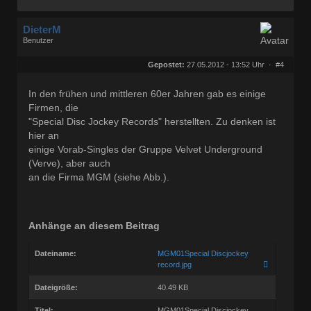
DieterM
Benutzer
Geschlecht:
keine Angabe
Herkunft:
Bonn
Gepostet:
27.05.2012 - 13:52 Uhr ·
#4
Beiträge:
68772
Dabei seit:
03 / 2005
In den frühen und mittleren 60er Jahren gab es einige
Firmen, die
"Special Disc Jockey Records" herstellten. Zu denken ist
hier an
einige Vorab-Singles der Gruppe Velvet Underground
(Verve), aber auch
an die Firma MGM (siehe Abb.).
Anhänge an diesem Beitrag
Dateiname:
MGM01Special Discjockey
record.jpg
Dateigröße:
40.49 KB
Titel:
MGM01Special Discjockey