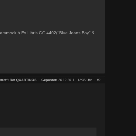
oclub Ex Libris GC 4402("Blue Jeans Boy" &
treff:
Re: QUARTINOS
·
Gepostet:
26.12.2011 - 12:35 Uhr ·
#2