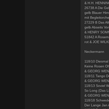
& H.H. HENNI
26738 A Die Gel
gelb Blauer Hi
mit Begleitorche
27229 B Das Al
gelb Abseits V
& HENRY SOM
51842 A Rosema
rot & JOE WIL
Neckermann
118/10 Diesmal
Keine Rosen Oh
& GEORG WE
118/11 Tango D
& GEORG WE
118/13 Soviel 
So Long (Das Li
& GEORG WE
118/18 Schwed
Der Lange Jan 