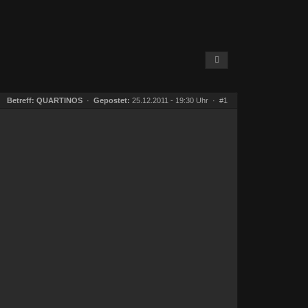
Betreff:
QUARTINOS
·
Gepostet:
25.12.2011 - 19:30 Uhr ·
#1