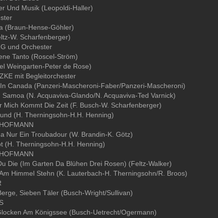
der Und Musik (Leopoldi-Haller)
ster
ba (Braun-Hense-Göhler)
ltz-W. Scharfenberger)
 und Orchester
ene Tanto (Roscel-Ström)
el Weingarten-Peter de Rose)
KE mit Begleitorchester
 In Canada (Panzeri-Mascheroni-Faber/Panzeri-Mascheroni)
n Samoa (N. Acquaviva-Glando/N. Acquaviva-Ted Varnick)
r Mich Kommt Die Zeit (F. Busch-W. Scharfenberger)
eund (H. Therningsohn-H.H. Henning)
 HOFMANN
Ja Nur Ein Troubadour (W. Brandin-K. Götz)
bt (H. Therningsohn-H.H. Henning)
 HOFMANN
u Die (Im Garten Da Blühen Drei Rosen) (Feltz-Walker)
e Am Himmel Stehn (K. Lauterbach-H. Therningsohn/R. Broos)
R
erge, Sieben Täler (Busch-Wright/Sullivan)
S
Glocken Am Königssee (Busch-Uetrecht/Ogermann)