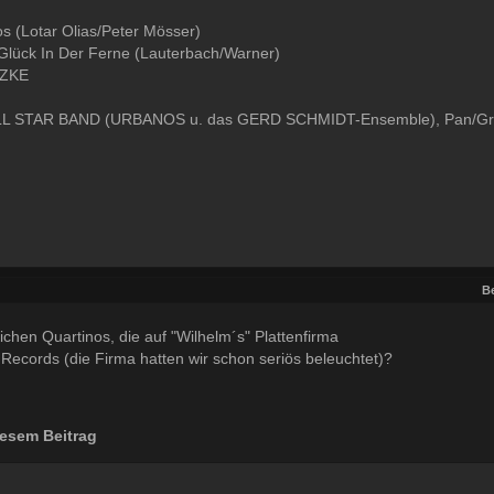
s (Lotar Olias/Peter Mösser)
Glück In Der Ferne (Lauterbach/Warner)
TZKE
 STAR BAND (URBANOS u. das GERD SCHMIDT-Ensemble), Pan/Gramm
Be
ichen Quartinos, die auf "Wilhelm´s" Plattenfirma
l Records (die Firma hatten wir schon seriös beleuchtet)?
esem Beitrag