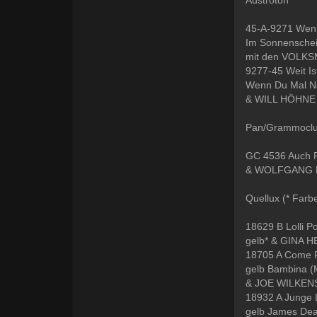
45-A-9271 Wenn
Im Sonnenschei
mit den VOLK
9277-45 Weit I
Wenn Du Mal N
& WILL HÖHNE m
Pan/Grammoclub
GC 4536 Auch F
& WOLFGANG
Quellux (* Farb
18629 B Lolli P
gelb* & GINA 
18705 A Come P
gelb Bambina (
& JOE WILKENS
18932 A Junge 
gelb James Dean