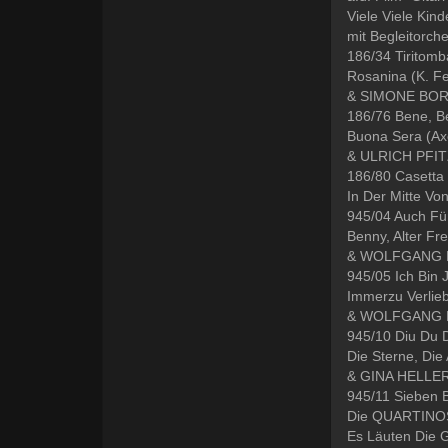
Viele Viele Kin
mit Begleitorche
186/34 Tiritom
Rosanina (K. Fe
& SIMONE BORG
186/76 Bene, B
Buona Sera (Ax
& ULRICH PFITZ
186/80 Casetta
In Der Mitte Vo
945/04 Auch Fü
Benny, Alter Fr
& WOLFGANG
945/05 Ich Bin 
Immerzu Verlie
& WOLFGANG
945/10 Diu Du D
Die Sterne, Di
& GINA HELLE
945/11 Sieben B
Die QUARTINO
Es Läuten Die 