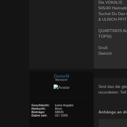
Die VOKALIS
945/40 Heimatlo
Suchst Du Das 
& ULRICH PFI
QUARTINOS ALL
TOPSI)
Gruß
Dietrich
DieterM
Benutzer
Sind das die gle
recordeten: Tel
Geschlecht:
keine Angabe
Herkunft:
Bonn
Anhänge an di
Beiträge:
68826
Dabei seit:
03 / 2005