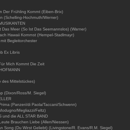
 Der Frühling Kommt (Eiben-Brix)
n (Schelling-Hochmuth/Werner)
SMUSIKANTEN
st Das Meer (So Ist Das Seemannslos) (Warner)
ach Hawaii Kommst (Hempel-Stadlmayr)
it Begleitorchester
 Ex Libris
ür Mich Kommt Die Zeit
 HOFMANN
e des Mittelstückes)
op (Dixon/Ross/M. Siegel)
HELLER
rima (Panzeri/di Paola/Taccani/Schwenn)
Modugno/Megliazzi/Feltz)
 und die ALL STAR BAND
Leute Brauchen Liebe (Allen/Niessen)
 Song (Du Wirst Geliebt) (Livingstone/R. Evans/R.M. Siegel)