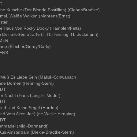
NG
be Kutsche (Der Blonde Postillion) (Cleber/Bradtke)
mmel, Weiße Wolken (Möhrens/Ernst)
ster
te Haus Von Rocky Docky (Hamblen/Feltz)
on Der Großen Straße (H.H. Henning, H. Beckmann)
MER
rie (Blecher/Gordy/Carlo)
KENS
 Muß Es Liebe Sein (Malluk-Schwabach
ne Dornen (Henning-Stern)
NDT
er Nacht (Hans Lang-E. Meder)
NDT
Wind Und Keine Segel (Harden)
ed Vom Alten Joe) (de Weille-Henning)
NDT
enmädel (Midi-Dormandt)
Aus Amsterdam (Diexie-Bradtke-Stern)