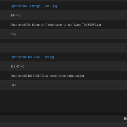
Quartinos02Es hängt … 0062.jpg
144 KB
Quartinos02Es hängt ein Pferdehalfter an der Wand Tell 30062.jpg
556
Quartinos01Tell 3006 … sell.jpg
112.47 KB
Quartinos01Tell 30062 Das kleine Liebeskarussell.jpg
549
Be