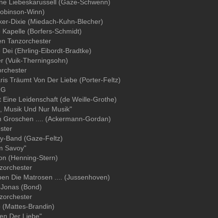
ine Liebeskarussell (Gaze-Schwenn)
Robinson-Winn)
ker-Dixie (Miedach-Kuhn-Blecher)
e Kapelle (Borfers-Schmidt)
en Tanzorchester
 Dei (Ehrling-Eibordt-Bradtke)
er (Vuik-Therningsohn)
orchester
is Träumt Von Der Liebe (Porter-Feltz)
RG
t Eine Leidenschaft (de Weille-Grothe)
k, Musik Und Nur Musik"
n Groschen .... (Ackermann-Gordan)
ster
sy-Band (Gaze-Feltz)
Im Savoy"
on (Henning-Stern)
zorchester
en Die Matrosen .... (Jussenhoven)
 Jonas (Bond)
zorchester
 (Mattes-Brandin)
ren Der Liebe"