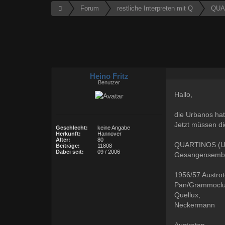
Forum
restliche Interpreten mit Q
QUA
Heino Fritz
Benutzer
Hallo,
die Urbanos hat
Jetzt müssen di
Geschlecht:
keine Angabe
Herkunft:
Hannover
Alter:
80
QUARTINOS (U
Beiträge:
11808
Dabei seit:
09 / 2006
Gesangensemble
1956/57 Austrot
Pan/Grammoclub
Quellux,
Neckermann
Austroton