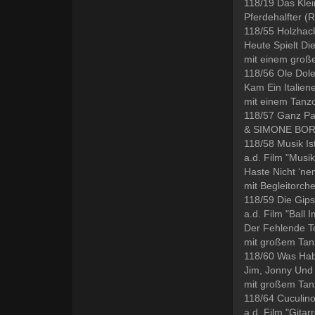
118/19 Das Kle
Pferdehalfter (
118/55 Holzhac
Heute Spielt Di
mit einem groß
118/56 Ole Dole
Kam Ein Italien
mit einem Tanz
118/57 Ganz Par
& SIMONE BO
118/58 Musik Is
a.d. Film "Musi
Haste Nicht ‘ne
mit Begleitorche
118/59 Die Gip
a.d. Film "Ball 
Der Fehlende T
mit großem Tan
118/60 Was Hab
Jim, Jonny Und
mit großem Tan
118/64 Cuculino
a.d. Film "Gitar