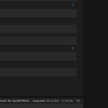
treff:
Re: QUARTINOS
·
Gepostet:
26.12.2011 - 17:33 Uhr ·
#3