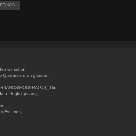
RTINOS
ten wir schon.
e Quartinos dran glauben:
RBANOS/MODERATOS), Die,
 u. Begleitgesang,
on,
 Ex Libris,