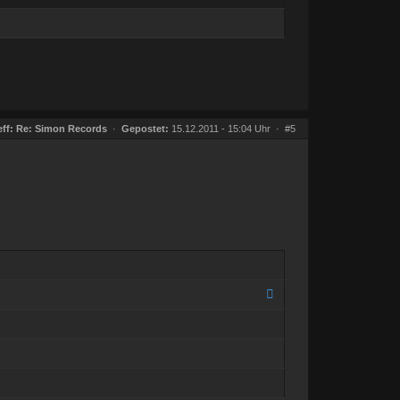
ff:
Re: Simon Records
·
Gepostet:
15.12.2011 - 15:04 Uhr ·
#5