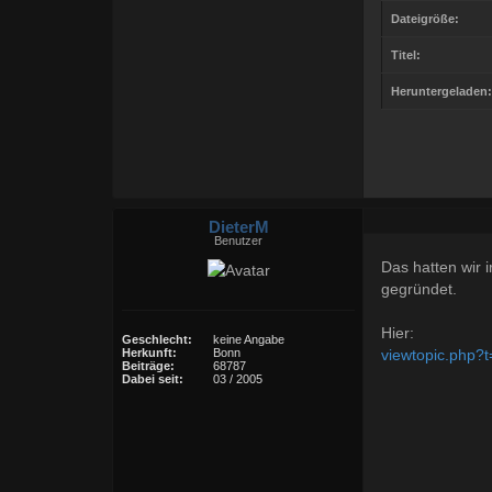
Dateigröße:
Titel:
Heruntergeladen:
DieterM
Benutzer
Das hatten wir
gegründet.
Hier:
Geschlecht:
keine Angabe
viewtopic.php?
Herkunft:
Bonn
Beiträge:
68787
Dabei seit:
03 / 2005