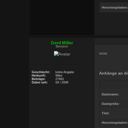
Heruntergeladen:
Gerd Miller
Benutzer
xxxx
Geschlecht:
keine Angabe
Anhänge an di
Herkunft:
Wien
Beiträge:
27681
Dabei seit:
09 / 2008
Dateiname:
Dateigröße:
Titel:
Heruntergeladen: