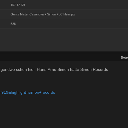
157.12 KB
Gents Mister Casanova + Simon FLC klein.jpg
528
Betre
 irgendwo schon hier. Hans-Arno Simon hatte Simon Records
t=919&highlight=simon+records