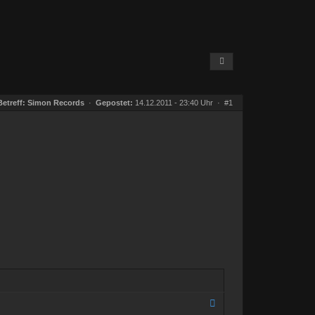
Betreff:
Simon Records
·
Gepostet:
14.12.2011 - 23:40 Uhr ·
#1