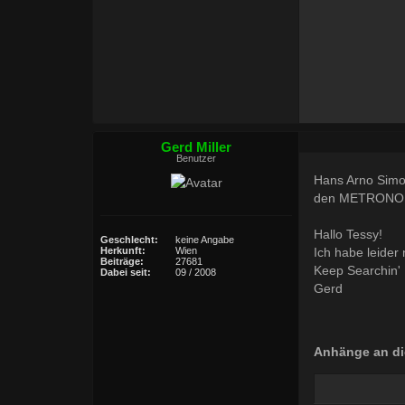
Gerd Miller
Benutzer
Hans Arno Sim
den METRONOME
Hallo Tessy!
Geschlecht:
keine Angabe
Ich habe leider
Herkunft:
Wien
Beiträge:
27681
Keep Searchin'
Dabei seit:
09 / 2008
Gerd
Anhänge an di