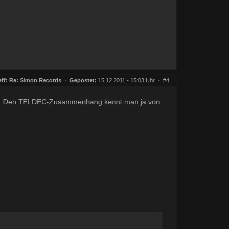
ff:
Re: Simon Records
·
Gepostet:
15.12.2011 - 15:03 Uhr ·
#4
t. Den TELDEC-Zusammenhang kennt man ja von