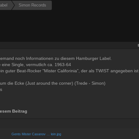
abel
Simon Records
ja jemand noch Informationen zu diesem Hamburger Label.
e eine Single, vermutlich ca. 1963-64
 ein guter Beat-Rocker "Mister Califorinia", der als TWIST angegeben ist
um die Ecke (Just around the corner) (Trede - Simon)
s
esem Beitrag
Gents Mister Casanov … lein.jpg