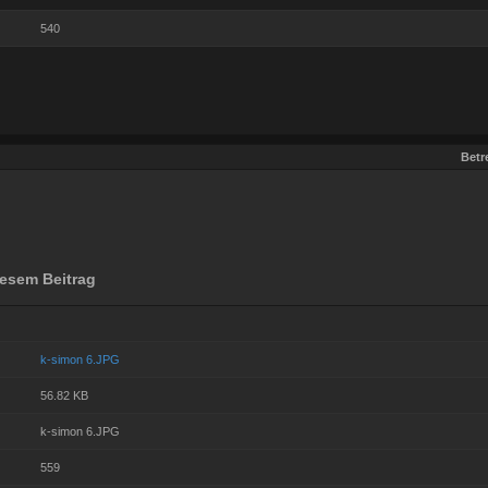
540
Betre
esem Beitrag
k-simon 6.JPG
56.82 KB
k-simon 6.JPG
559