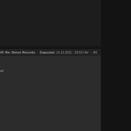
ff:
Re: Simon Records
·
Gepostet:
14.12.2011 - 23:53 Uhr ·
#3
ut.