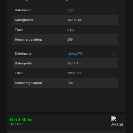
Dateiname:
b.jpg
Dateigröße:
102.18 KB
Titel:
b.jpg
Heruntergeladen:
299
Dateiname:
folder.JPG
Dateigröße:
157.4 KB
Titel:
folder.JPG
Heruntergeladen:
268
Gerd Miller
Benutzer
Geschlecht:
keine Angabe