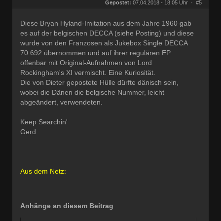
Herkunft:
Wien
Gepostet:
07.04.2018 - 18:05 Uhr ·
#5
Beiträge:
27677
Dabei seit:
09 / 2008
Diese Bryan Hyland-Imitation aus dem Jahre 1960 gab
es auf der belgischen DECCA (siehe Posting) und diese
wurde von den Franzosen als Jukebox Single DECCA
70 692 übernommen und auf ihrer regulären EP
offenbar mit Original-Aufnahmen von Lord
Rockingham's XI vermischt. Eine Kuriosität.
Die von Dieter gepostete Hülle dürfte dänisch sein,
wobei die Dänen die belgische Nummer, leicht
abgeändert, verwendeten.
Keep Searchin'
Gerd
Aus dem Netz:
Anhänge an diesem Beitrag