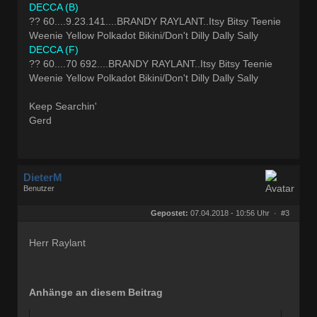
DECCA (B)
?? 60....9.23.141....BRANDY RAYLANT..Itsy Bitsy Teenie
Weenie Yellow Polkadot Bikini/Don't Dilly Dally Sally
DECCA (F)
?? 60....70 692....BRANDY RAYLANT..Itsy Bitsy Teenie
Weenie Yellow Polkadot Bikini/Don't Dilly Dally Sally
Keep Searchin'
Gerd
DieterM
Benutzer
Geschlecht:
keine Angabe
Herkunft:
Bonn
Gepostet:
07.04.2018 - 10:56 Uhr ·
#3
Beiträge:
68768
Dabei seit:
03 / 2005
Herr Raylant
Anhänge an diesem Beitrag