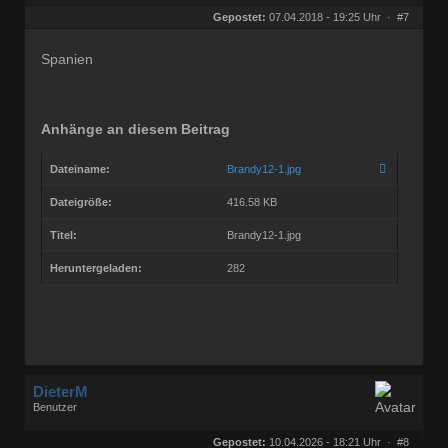
Geschlecht:
keine Angabe
Herkunft:
Bonn
Gepostet:
07.04.2018 - 19:25 Uhr ·
#7
Beiträge:
68768
Dabei seit:
03 / 2005
Spanien
Anhänge an diesem Beitrag
Dateiname:
Brandy12-1.jpg
Dateigröße:
416.58 KB
Titel:
Brandy12-1.jpg
Heruntergeladen:
282
DieterM
Benutzer
Geschlecht:
keine Angabe
Herkunft:
Bonn
Gepostet:
10.04.2026 - 18:21 Uhr ·
#8