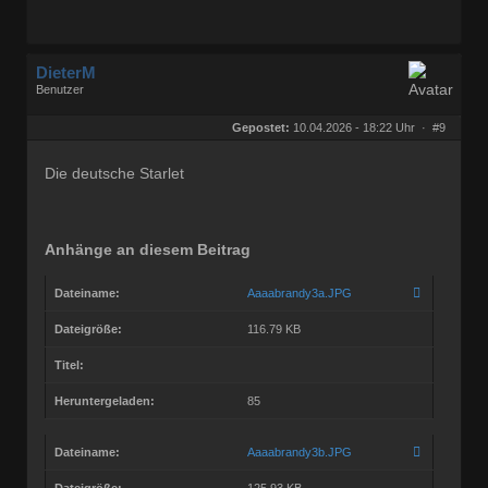
DieterM
Benutzer
Geschlecht:
keine Angabe
Herkunft:
Bonn
Gepostet:
10.04.2026 - 18:22 Uhr ·
#9
Beiträge:
68768
Dabei seit:
03 / 2005
Die deutsche Starlet
Anhänge an diesem Beitrag
Dateiname:
Aaaabrandy3a.JPG
Dateigröße:
116.79 KB
Titel:
Heruntergeladen:
85
Dateiname:
Aaaabrandy3b.JPG
Dateigröße:
125.93 KB