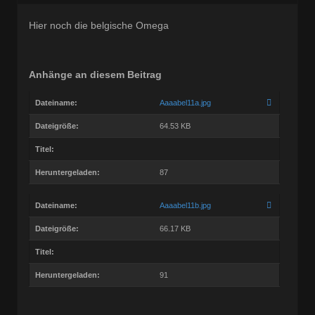
Beiträge:
68768
Dabei seit:
03 / 2005
Hier noch die belgische Omega
Anhänge an diesem Beitrag
Dateiname:
Aaaabel11a.jpg
Dateigröße:
64.53 KB
Titel:
Heruntergeladen:
87
Dateiname:
Aaaabel11b.jpg
Dateigröße:
66.17 KB
Titel:
Heruntergeladen:
91