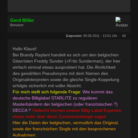
Gerd Miller
Benutzer
Geschlecht:
keine Angabe
Herkunft:
Wien
Gepostet:
09.09.2011 - 13:51 Uhr ·
#2
Beiträge:
27677
Dabei seit:
09 / 2008
Hallo Klausi!
Bei Brandy Raylant handelt es sich um den belgischen
Gitarristen Freddy Sunder (=Frits Sunderman), der hier
einfach einmal etwas ausprobiert hat. Die Ähnlichkeit
des gewählten Pseudonyms mit dem Namen des
Originalinterpreten sowie die gleiche Single-Koppelung
erfolgte sicherlich mit voller Absicht.
Für mich stellt sich folgende Frage:
Wie kommt das
deutsche Billiglabel STARLITE zu regulären
Masterbändern der belgischen (oder französischen ?)
DECCA ?
Vielleicht können unsere Billig-Label-Experten
etwas mehr über diese Zusammenhänge sagen
Hier die Daten der belgischen, vermutlich das Original,
sowie der französichen Single mit den besprochenen
Aufnahmen: