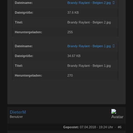
Dateiname:
Brandy Raylant - Belgien 2.jpg
Dateigröße:
37.6 KB
Titel:
Brandy Raylant - Belgien 2.jpg
Heruntergeladen:
255
Dateiname:
Brandy Raylant - Belgien 1.jpg
Dateigröße:
34.67 KB
Titel:
Brandy Raylant - Belgien 1.jpg
Heruntergeladen:
270
DieterM
Benutzer
Geschlecht:
keine Angabe
Herkunft:
Bonn
Gepostet:
07.04.2018 - 19:24 Uhr ·
#6
Beiträge:
68768