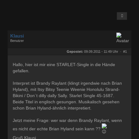
Klausi
Benutzer
Geschlecht:
keine Angabe
Beiträge:
793
Gepostet:
09.09.2011 - 11:49 Uhr ·
#1
Dabei seit:
02 / 2010
Hallo, hier ist mir eine STARLET-Single in die Hände
gefallen.
Interpret ist Brandy Raylant (klingt irgendwie nach Brian
Hyland), mit Itsy Bitsy Teenie Weenie Honolulu Strand-
Bikini / Don´t dilly dally Sally. Starlet Single 45-1687.
Beide Titel in englisch gesungen. Musikalisch gesehen
schon Brian Hyland-ähnlich interpretiert.
Jetzt meine Frage: wer war denn Brandy Raylant, wenn
es nicht der echte Brian Hyland sein kann ??
Gruß Klausi