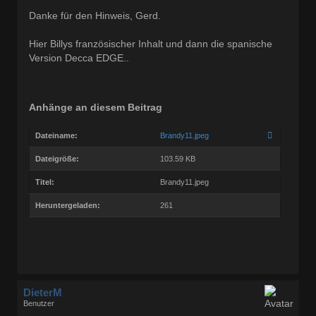
Dabei seit:
03 / 2005
Danke für den Hinweis, Gerd.
Hier Billys französischer Inhalt und dann die spanische
Version Decca EDGE..
Anhänge an diesem Beitrag
Dateiname:
Brandy11.jpeg
Dateigröße:
103.59 KB
Titel:
Brandy11.jpeg
Heruntergeladen:
261
DieterM
Benutzer