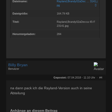
Dateiname:
Rayland,Brandy02aDec … 3141.j
pg
Dateigröße:
164.79 KB
Titel:
Rayland,Brandy02aDecca 45-F
23141.jpg
Heruntergeladen:
284
Billy Bryan
Benutzer
Geschlecht:
keine Angabe
Herkunft:
Berlin
Gepostet:
07.04.2018 - 11:10 Uhr ·
#4
Beiträge:
56829
Dabei seit:
10 / 2008
na dann pack ich die Rayland-Version auch in seine
Abteilung
Anhänge an diesem Beitrag