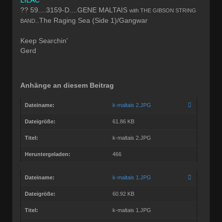
?? 59....3159-D....GENE MALTAIS
with THE GIBSON STRING
..The Raging Sea (Side 1)/Gangwar
BAND
Keep Searchin'
Gerd
Anhänge an diesem Beitrag
Dateiname:
k-maltais 2.JPG
Dateigröße:
61.86 KB
Titel:
k-maltais 2.JPG
Heruntergeladen:
466
Dateiname:
k-maltais 1.JPG
Dateigröße:
60.92 KB
Titel:
k-maltais 1.JPG