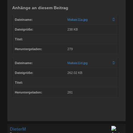
Anhänge an diesem Beitrag
Dateiname:
Maltais11a.jpg
Dateigröße:
238 KB
Titel:
Heruntergeladen:
279
Dateiname:
Maltais11d.jpg
Dateigröße:
262.02 KB
Titel:
Heruntergeladen:
281
DieterM