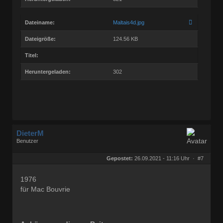
Dateiname:
Maltais4d.jpg
Dateigröße:
124.56 KB
Titel:
Heruntergeladen:
302
DieterM
Benutzer
Geschlecht:
keine Angabe
Herkunft:
Bonn
Gepostet:
26.09.2021 - 11:16 Uhr ·
#7
Beiträge:
68800
Dabei seit:
03 / 2005
1976
für Mac Bouvrie