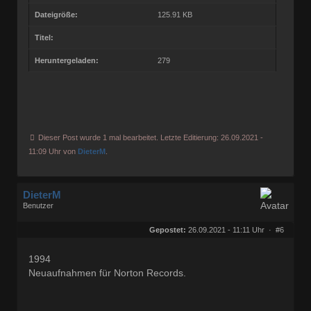
Dateigröße:
125.91 KB
Titel:
Heruntergeladen:
279
Dieser Post wurde 1 mal bearbeitet. Letzte Editierung: 26.09.2021 -
11:09 Uhr von
DieterM
.
DieterM
Benutzer
Geschlecht:
keine Angabe
Herkunft:
Bonn
Gepostet:
26.09.2021 - 11:11 Uhr ·
#6
Beiträge:
68800
Dabei seit:
03 / 2005
1994
Neuaufnahmen für Norton Records.