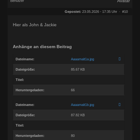
Benutzer
Geschlecht:
keine Angabe
Herkunft:
Bonn
Gepostet:
23.05.2026 - 17:35 Uhr ·
#10
Beiträge:
68800
Dabei seit:
03 / 2005
Hier als John & Jackie
Anhänge an diesem Beitrag
Dateiname:
Aaaamalt1a.jpg
Dateigröße:
85.67 KB
Titel:
Heruntergeladen:
66
Dateiname:
Aaaamalt1b.jpg
Dateigröße:
87.82 KB
Titel:
Heruntergeladen:
80