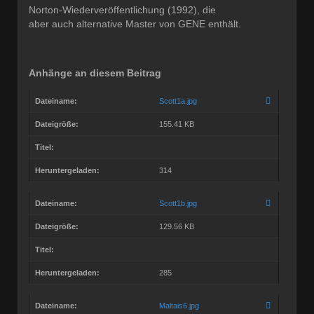
Norton-Wiederveröffentlichung (1992), die
aber auch alternative Master von GENE enthält.
Anhänge an diesem Beitrag
Dateiname:
Scott1a.jpg
Dateigröße:
155.41 KB
Titel:
Heruntergeladen:
314
Dateiname:
Scott1b.jpg
Dateigröße:
129.56 KB
Titel:
Heruntergeladen:
285
Dateiname:
Maltais6.jpg