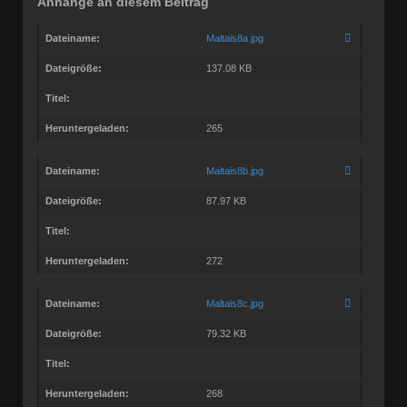
Anhänge an diesem Beitrag
Dateiname:
Maltais8a.jpg
Dateigröße:
137.08 KB
Titel:
Heruntergeladen:
265
Dateiname:
Maltais8b.jpg
Dateigröße:
87.97 KB
Titel:
Heruntergeladen:
272
Dateiname:
Maltais8c.jpg
Dateigröße:
79.32 KB
Titel:
Heruntergeladen:
268