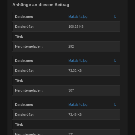
Anhänge an diesem Beitrag
Dateiname:
Maltais4a.jpg
Dateigröße:
100.15 KB
Titel:
Heruntergeladen:
292
Dateiname:
Maltais4b.jpg
Dateigröße:
73.32 KB
Titel:
Heruntergeladen:
307
Dateiname:
Maltais4c.jpg
Dateigröße:
73.48 KB
Titel:
Heruntergeladen:
321