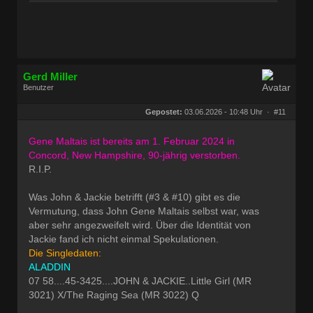
Gerd Miller
Benutzer
Geschlecht:
keine Angabe
Herkunft:
Wien
Gepostet:
03.06.2026 - 10:48 Uhr ·
#11
Beiträge:
27682
Dabei seit:
09 / 2008
Gene Maltais ist bereits am 1. Februar 2024 in
Concord, New Hampshire, 90-jährig verstorben.
R.I.P.
Was John & Jackie betrifft (#3 & #10) gibt es die
Vermutung, dass John Gene Maltais selbst war, was
aber sehr angezweifelt wird. Über die Identität von
Jackie fand ich nicht einmal Spekulationen.
Die Singledaten:
ALADDIN
07 58....45-3425....JOHN & JACKIE..Little Girl (MR
3021) X/The Raging Sea (MR 3022) Q