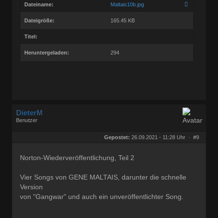
Dateiname:
Maltais10b.jpg
Dateigröße:
165.45 KB
Titel:
Heruntergeladen:
294
DieterM
Benutzer
Geschlecht:
keine Angabe
Herkunft:
Bonn
Gepostet:
26.09.2021 - 11:28 Uhr ·
#9
Beiträge:
68800
Dabei seit:
03 / 2005
Norton-Wiederveröffentlichung, Teil 2
Vier Songs von GENE MALTAIS, darunter die schnelle
Version
von "Gangwar" und auch ein unveröffentlichter Song.