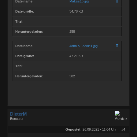
Dateiname:
Maltais1b.jpg
Dateigröße:
34.78 KB
Titel:
Heruntergeladen:
258
Dateiname:
John & Jackie1.jpg
Dateigröße:
47.21 KB
Titel:
Heruntergeladen:
302
DieterM
Benutzer
Geschlecht:
keine Angabe
Herkunft:
Bonn
Gepostet:
26.09.2021 - 11:04 Uhr ·
#4
Beiträge:
68800
Dabei seit:
03 / 2005