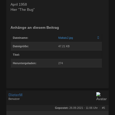
April 1958
Hier "The Bug"
Anhänge an diesem Beitrag
Dateiname:
Maltais2.jpg
Dateigröße:
47.21 KB
Titel:
Heruntergeladen:
274
DieterM
Benutzer
Geschlecht:
keine Angabe
Herkunft:
Bonn
Gepostet:
26.09.2021 - 11:06 Uhr ·
#5
Beiträge:
68800
Dabei seit:
03 / 2005