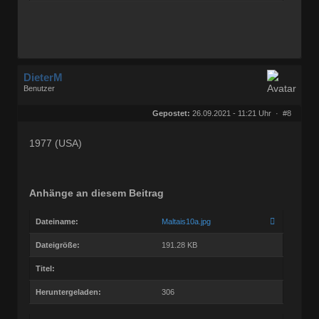
DieterM
Benutzer
Geschlecht:
keine Angabe
Herkunft:
Bonn
Gepostet:
26.09.2021 - 11:21 Uhr ·
#8
Beiträge:
68800
Dabei seit:
03 / 2005
1977 (USA)
Anhänge an diesem Beitrag
Dateiname:
Maltais10a.jpg
Dateigröße:
191.28 KB
Titel:
Heruntergeladen:
306