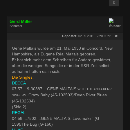
Gerd Miller
Benutzer
Geschlecht:
keine Angabe
Herkunft:
Wien
Gepostet:
02.09.2011 - 22:09 Uhr ·
#1
Beiträge:
27682
Dabei seit:
09 / 2008
Gene Maltais wurde am 21. Mai 1933 in Concord, New
Hampshire, als Eugene Réal Maltais geboren.
Er hat sich mehr dem Schreiben für Andere gewidmet,
aber die wenigen Songs die er in der R&R-Zeit selbst
aufnahm hatten es in sich.
Die Singles:
DECCA
07 57....9-30387....GENE MALTAIS
WITH THE ANITA KERR
..Crazy Baby (45-102503)/Deep River Blues
SINGERS
(45-102504)
(Side 2)
REGAL
04 58....7502....GENE MALTAIS..Lovemakin' (G-
159)/The Bug (G-160)
LILAC