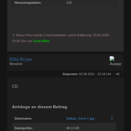
Heruntergeladen:
419
Dieser Post wurde 2 mal bearbeitet. Letzte Editierung: 03.06.2026 -
10:35 Uhr von
Gerd Miller
.
Billy Bryan
Benutzer
Geschlecht:
keine Angabe
Herkunft:
Berlin
Gepostet:
02.09.2011 - 22:18 Uhr ·
#2
Beiträge:
56835
Dabei seit:
10 / 2008
CD
Anhänge an diesem Beitrag
Dateiname:
Maltais, Gene C.jpg
Dateigröße:
68.13 KB