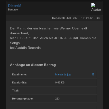
DieterM
Benutzer
Geschlecht:
keine Angabe
Herkunft:
Bonn
Gepostet:
26.09.2021 - 11:02 Uhr ·
#3
Beiträge:
68800
Dabei seit:
03 / 2005
Der Mann, der ein bisschen wie Werner Overheidt
dreinschaut,
hier 1958 auf Lilac. Auch als JOHN & JACKIE kamen die
Songs
bei Aladdin Records.
Anhänge an diesem Beitrag
Dateiname:
Maltais1a.jpg
Dateigröße:
9.61 KB
Titel:
Heruntergeladen:
253