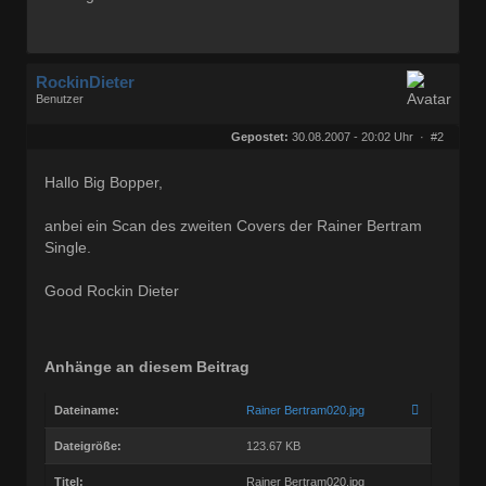
RockinDieter
Benutzer
Geschlecht:
Herkunft:
Graben-Neudorf
Gepostet:
30.08.2007 - 20:02 Uhr ·
#2
Alter:
69
Beiträge:
502
Dabei seit:
08 / 2007
Hallo Big Bopper,
anbei ein Scan des zweiten Covers der Rainer Bertram
Single.
Good Rockin Dieter
Anhänge an diesem Beitrag
Dateiname:
Rainer Bertram020.jpg
Dateigröße:
123.67 KB
Titel:
Rainer Bertram020.jpg