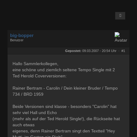
big-bopper
Benutzer
Geschlecht:
keine Angabe
Herkunft:
Hamburg
Gepostet:
09.03.2007 - 20:54 Uhr ·
#1
Beiträge:
738
Dabei seit:
01 / 2007
Hallo Sammlerkollegen,
eine schöne und ziemlich seltene Tempo Single mit 2
Ted Herold Coverversionen:
Rainer Bertram - Carolin / Dein kleiner Bruder / Tempo
734 / BRD 1959
Beide Versionen sind klasse - besonders "Carolin" hat
sehr viel Hall und Echo
(mehr als auf der Ted Herold Single!), die Rückseite hat
auch etwas
eigenes, denn Rainer Bertram singt den Textteil "Hey
Mutti, im Garten ein Dieb"