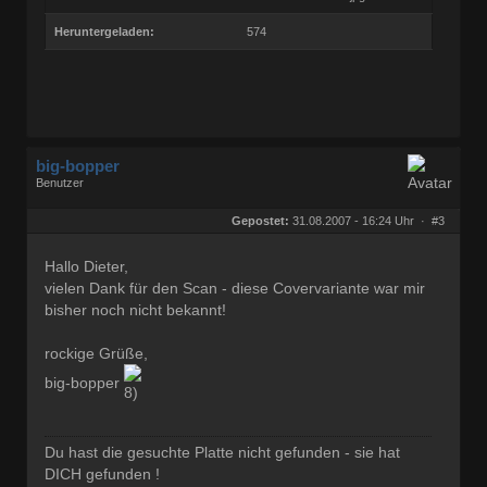
Heruntergeladen:
574
big-bopper
Benutzer
Geschlecht:
keine Angabe
Herkunft:
Hamburg
Gepostet:
31.08.2007 - 16:24 Uhr ·
#3
Beiträge:
738
Dabei seit:
01 / 2007
Hallo Dieter,
vielen Dank für den Scan - diese Covervariante war mir
bisher noch nicht bekannt!
rockige Grüße,
big-bopper
Du hast die gesuchte Platte nicht gefunden - sie hat
DICH gefunden !