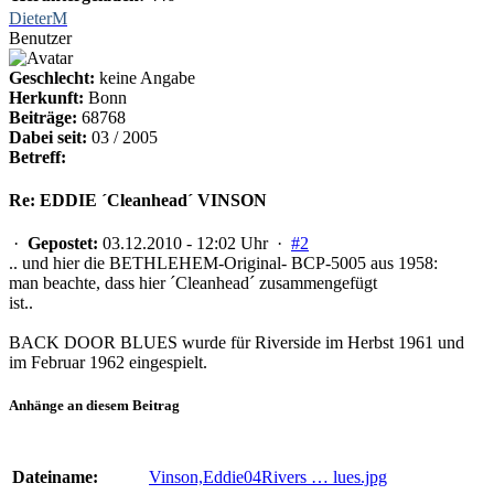
DieterM
Benutzer
Geschlecht:
keine Angabe
Herkunft:
Bonn
Beiträge:
68768
Dabei seit:
03 / 2005
Betreff:
Re: EDDIE ´Cleanhead´ VINSON
·
Gepostet:
03.12.2010 - 12:02 Uhr ·
#2
.. und hier die BETHLEHEM-Original- BCP-5005 aus 1958:
man beachte, dass hier ´Cleanhead´ zusammengefügt
ist..
BACK DOOR BLUES wurde für Riverside im Herbst 1961 und
im Februar 1962 eingespielt.
Anhänge an diesem Beitrag
Dateiname:
Vinson,Eddie04Rivers … lues.jpg