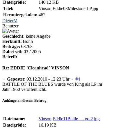
Dateigröße:
140.12 KB
Titel:
Vinson,Eddie08Milestone LP.jpg
Heruntergeladen:
462
DieterM
Benutzer
Geschlecht:
keine Angabe
Herkunft:
Bonn
Beiträge:
68768
Dabei seit:
03 / 2005
Betreff:
Re: EDDIE ´Cleanhead´ VINSON
·
Gepostet:
03.12.2010 - 12:23 Uhr ·
#4
BATTLE OF THE BLUES wurde von King als LP im
Jahr 1960 veröffentlicht..
Anhänge an diesem Beitrag
Dateiname:
Vinson,Eddie11Battle … go 2.jpg
Dateigröße:
16.19 KB