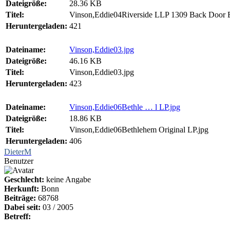
Dateigröße:
28.36 KB
Titel:
Vinson,Eddie04Riverside LLP 1309 Back Door B
Heruntergeladen:
421
Dateiname:
Vinson,Eddie03.jpg
Dateigröße:
46.16 KB
Titel:
Vinson,Eddie03.jpg
Heruntergeladen:
423
Dateiname:
Vinson,Eddie06Bethle … l LP.jpg
Dateigröße:
18.86 KB
Titel:
Vinson,Eddie06Bethlehem Original LP.jpg
Heruntergeladen:
406
DieterM
Benutzer
Geschlecht:
keine Angabe
Herkunft:
Bonn
Beiträge:
68768
Dabei seit:
03 / 2005
Betreff: