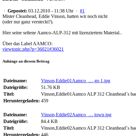
·
Gepostet:
03.12.2010 - 11:38 Uhr ·
#1
Mister Cleanhead, Eddie Vinson, hatten wir noch nicht
(oder nur ganz versteckt?).
Hier seine seltene Aamco-ALP-312 mit lizenziertem Material..
Über das Label AAMCO:
viewtopic.php?p=36021#36021
Anhänge an diesem Beitrag
Dateiname:
Vinson,Eddie01Aamco … go 1.jpg
Dateigröße:
51.76 KB
Titel:
Vinson,Eddie01Aamco ALP 312 Cleanhead´s bac
Heruntergeladen:
459
Dateiname:
Vinson,Eddie02Aamco … town.jpg
Dateigröße:
84.4 KB
Titel:
Vinson,Eddie02Aamco ALP 312 Cleanhead´s bac
Heruntergeladen:
446