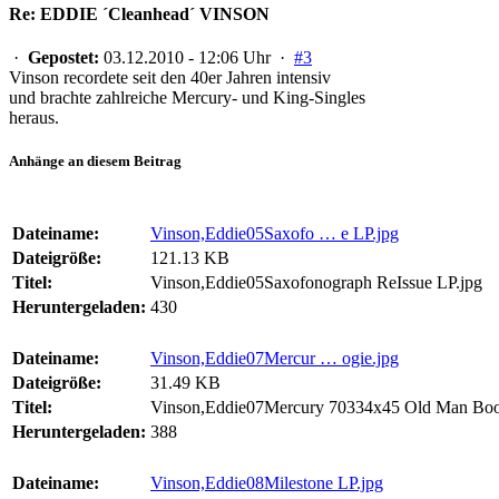
Re: EDDIE ´Cleanhead´ VINSON
·
Gepostet:
03.12.2010 - 12:06 Uhr ·
#3
Vinson recordete seit den 40er Jahren intensiv
und brachte zahlreiche Mercury- und King-Singles
heraus.
Anhänge an diesem Beitrag
Dateiname:
Vinson,Eddie05Saxofo … e LP.jpg
Dateigröße:
121.13 KB
Titel:
Vinson,Eddie05Saxofonograph ReIssue LP.jpg
Heruntergeladen:
430
Dateiname:
Vinson,Eddie07Mercur … ogie.jpg
Dateigröße:
31.49 KB
Titel:
Vinson,Eddie07Mercury 70334x45 Old Man Boo
Heruntergeladen:
388
Dateiname:
Vinson,Eddie08Milestone LP.jpg