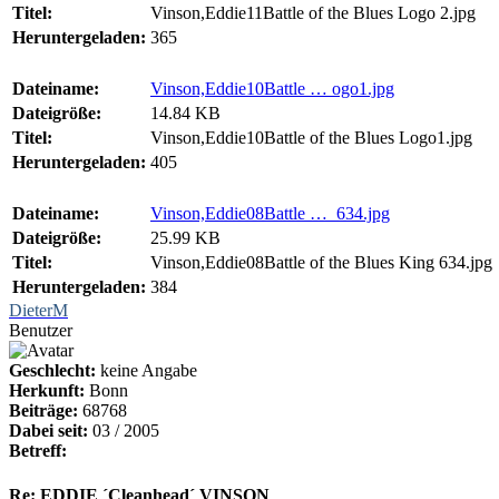
Titel:
Vinson,Eddie11Battle of the Blues Logo 2.jpg
Heruntergeladen:
365
Dateiname:
Vinson,Eddie10Battle … ogo1.jpg
Dateigröße:
14.84 KB
Titel:
Vinson,Eddie10Battle of the Blues Logo1.jpg
Heruntergeladen:
405
Dateiname:
Vinson,Eddie08Battle … 634.jpg
Dateigröße:
25.99 KB
Titel:
Vinson,Eddie08Battle of the Blues King 634.jpg
Heruntergeladen:
384
DieterM
Benutzer
Geschlecht:
keine Angabe
Herkunft:
Bonn
Beiträge:
68768
Dabei seit:
03 / 2005
Betreff:
Re: EDDIE ´Cleanhead´ VINSON