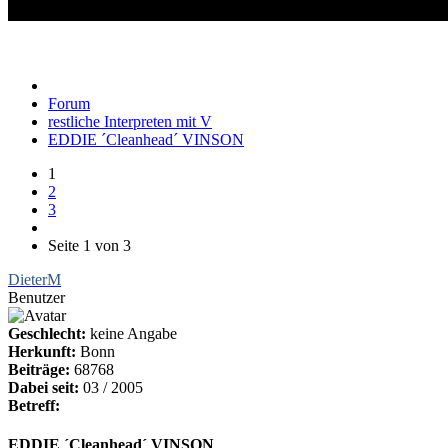
EDDIE ´Cleanhead´ VINSON
Forum
restliche Interpreten mit V
EDDIE ´Cleanhead´ VINSON
1
2
3
Seite 1 von 3
DieterM
Benutzer
Geschlecht:
keine Angabe
Herkunft:
Bonn
Beiträge:
68768
Dabei seit:
03 / 2005
Betreff:
EDDIE ´Cleanhead´ VINSON