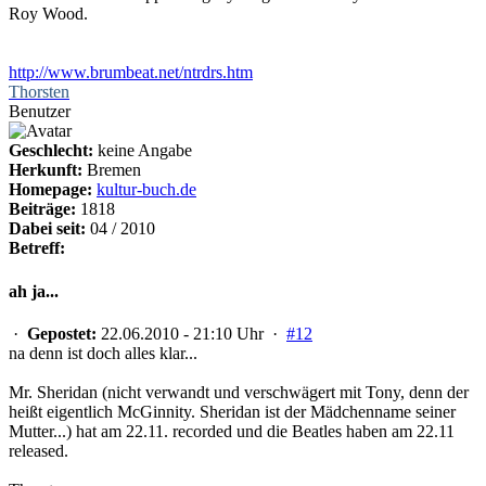
Roy Wood.
http://www.brumbeat.net/ntrdrs.htm
Thorsten
Benutzer
Geschlecht:
keine Angabe
Herkunft:
Bremen
Homepage:
kultur-buch.de
Beiträge:
1818
Dabei seit:
04 / 2010
Betreff:
ah ja...
·
Gepostet:
22.06.2010 - 21:10 Uhr ·
#12
na denn ist doch alles klar...
Mr. Sheridan (nicht verwandt und verschwägert mit Tony, denn der
heißt eigentlich McGinnity. Sheridan ist der Mädchenname seiner
Mutter...) hat am 22.11. recorded und die Beatles haben am 22.11
released.