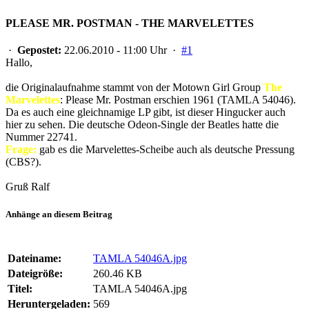
PLEASE MR. POSTMAN - THE MARVELETTES
·
Gepostet:
22.06.2010 - 11:00 Uhr ·
#1
Hallo,
die Originalaufnahme stammt von der Motown Girl Group
The
Marvelettes
: Please Mr. Postman erschien 1961 (TAMLA 54046).
Da es auch eine gleichnamige LP gibt, ist dieser Hingucker auch
hier zu sehen. Die deutsche Odeon-Single der Beatles hatte die
Nummer 22741.
Frage:
gab es die Marvelettes-Scheibe auch als deutsche Pressung
(CBS?).
Gruß Ralf
Anhänge an diesem Beitrag
Dateiname:
TAMLA 54046A.jpg
Dateigröße:
260.46 KB
Titel:
TAMLA 54046A.jpg
Heruntergeladen:
569