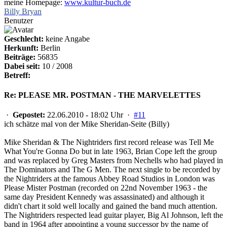
meine Homepage:
www.kultur-buch.de
Billy Bryan
Benutzer
Geschlecht:
keine Angabe
Herkunft:
Berlin
Beiträge:
56835
Dabei seit:
10 / 2008
Betreff:
Re: PLEASE MR. POSTMAN - THE MARVELETTES
·
Gepostet:
22.06.2010 - 18:02 Uhr ·
#11
ich schätze mal von der Mike Sheridan-Seite (Billy)
Mike Sheridan & The Nightriders first record release was Tell Me
What You're Gonna Do but in late 1963, Brian Cope left the group
and was replaced by Greg Masters from Nechells who had played in
The Dominators and The G Men. The next single to be recorded by
the Nightriders at the famous Abbey Road Studios in London was
Please Mister Postman (recorded on 22nd November 1963 - the
same day President Kennedy was assassinated) and although it
didn't chart it sold well locally and gained the band much attention.
The Nightriders respected lead guitar player, Big Al Johnson, left the
band in 1964 after appointing a young successor by the name of