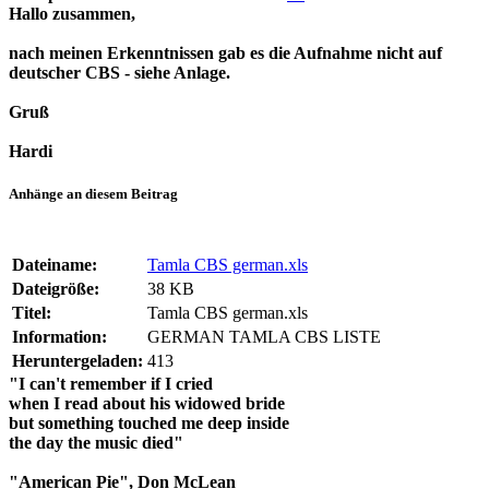
Hallo zusammen,
nach meinen Erkenntnissen gab es die Aufnahme nicht auf
deutscher CBS - siehe Anlage.
Gruß
Hardi
Anhänge an diesem Beitrag
Dateiname:
Tamla CBS german.xls
Dateigröße:
38 KB
Titel:
Tamla CBS german.xls
Information:
GERMAN TAMLA CBS LISTE
Heruntergeladen:
413
"I can't remember if I cried
when I read about his widowed bride
but something touched me deep inside
the day the music died"
"American Pie", Don McLean