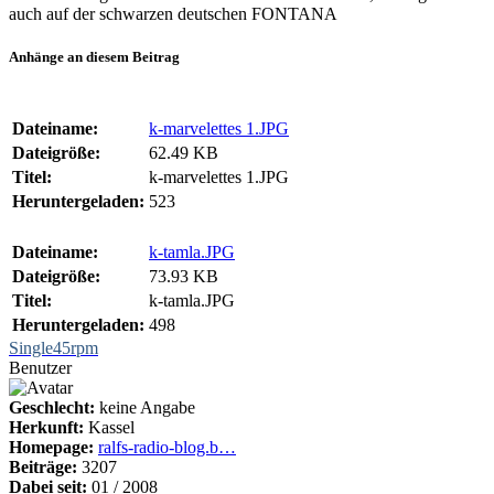
auch auf der schwarzen deutschen FONTANA
Anhänge an diesem Beitrag
Dateiname:
k-marvelettes 1.JPG
Dateigröße:
62.49 KB
Titel:
k-marvelettes 1.JPG
Heruntergeladen:
523
Dateiname:
k-tamla.JPG
Dateigröße:
73.93 KB
Titel:
k-tamla.JPG
Heruntergeladen:
498
Single45rpm
Benutzer
Geschlecht:
keine Angabe
Herkunft:
Kassel
Homepage:
ralfs-radio-blog.b…
Beiträge:
3207
Dabei seit:
01 / 2008