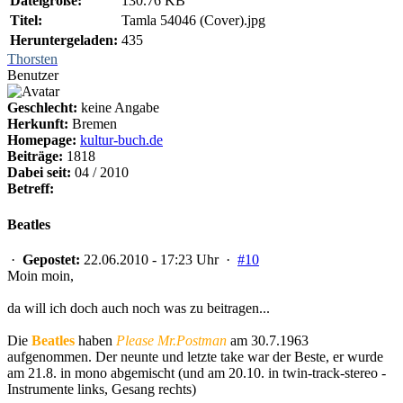
Dateigröße:
130.76 KB
Titel:
Tamla 54046 (Cover).jpg
Heruntergeladen:
435
Thorsten
Benutzer
Geschlecht:
keine Angabe
Herkunft:
Bremen
Homepage:
kultur-buch.de
Beiträge:
1818
Dabei seit:
04 / 2010
Betreff:
Beatles
·
Gepostet:
22.06.2010 - 17:23 Uhr ·
#10
Moin moin,
da will ich doch auch noch was zu beitragen...
Die
Beatles
haben
Please Mr.Postman
am 30.7.1963
aufgenommen. Der neunte und letzte take war der Beste, er wurde
am 21.8. in mono abgemischt (und am 20.10. in twin-track-stereo -
Instrumente links, Gesang rechts)