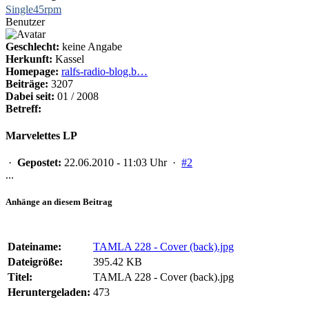
Single45rpm
Benutzer
Geschlecht:
keine Angabe
Herkunft:
Kassel
Homepage:
ralfs-radio-blog.b…
Beiträge:
3207
Dabei seit:
01 / 2008
Betreff:
Marvelettes LP
·
Gepostet:
22.06.2010 - 11:03 Uhr ·
#2
...
Anhänge an diesem Beitrag
Dateiname:
TAMLA 228 - Cover (back).jpg
Dateigröße:
395.42 KB
Titel:
TAMLA 228 - Cover (back).jpg
Heruntergeladen:
473