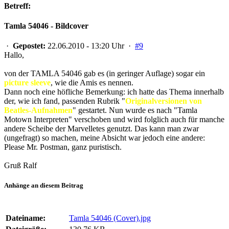
Betreff:
Tamla 54046 - Bildcover
·
Gepostet:
22.06.2010 - 13:20 Uhr ·
#9
Hallo,
von der TAMLA 54046 gab es (in geringer Auflage) sogar ein
picture sleeve
, wie die Amis es nennen.
Dann noch eine höfliche Bemerkung: ich hatte das Thema innerhalb
der, wie ich fand, passenden Rubrik "
Originalversionen von
Beatles-Aufnahmen
" gestartet. Nun wurde es nach "Tamla
Motown Interpreten" verschoben und wird folglich auch für manche
andere Scheibe der Marvelletes genutzt. Das kann man zwar
(ungefragt) so machen, meine Absicht war jedoch eine andere:
Please Mr. Postman, ganz puristisch.
Gruß Ralf
Anhänge an diesem Beitrag
Dateiname:
Tamla 54046 (Cover).jpg