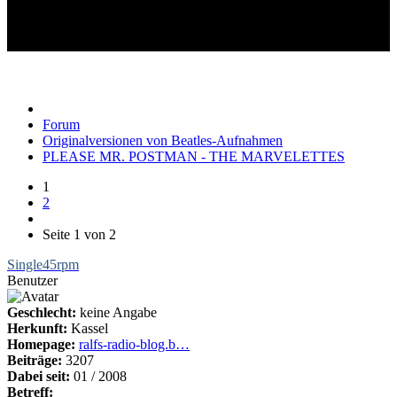
PLEASE MR. POSTMAN -
THE MARVELETTES
Forum
Originalversionen von Beatles-Aufnahmen
PLEASE MR. POSTMAN - THE MARVELETTES
1
2
Seite 1 von 2
Single45rpm
Benutzer
Geschlecht:
keine Angabe
Herkunft:
Kassel
Homepage:
ralfs-radio-blog.b…
Beiträge:
3207
Dabei seit:
01 / 2008
Betreff: