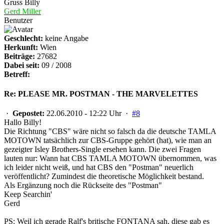
Gruss Billy
Gerd Miller
Benutzer
Geschlecht:
keine Angabe
Herkunft:
Wien
Beiträge:
27682
Dabei seit:
09 / 2008
Betreff:
Re: PLEASE MR. POSTMAN - THE MARVELETTES
·
Gepostet:
22.06.2010 - 12:22 Uhr ·
#8
Hallo Billy!
Die Richtung "CBS" wäre nicht so falsch da die deutsche TAMLA
MOTOWN tatsächlich zur CBS-Gruppe gehört (hat), wie man an
gezeigter Isley Brothers-Single ersehen kann. Die zwei Fragen
lauten nur: Wann hat CBS TAMLA MOTOWN übernommen, was
ich leider nicht weiß, und hat CBS den "Postman" neuerlich
veröffentlicht? Zumindest die theoretische Möglichkeit bestand.
Als Ergänzung noch die Rückseite des "Postman"
Keep Searchin'
Gerd
PS: Weil ich gerade Ralf's britische FONTANA sah, diese gab es