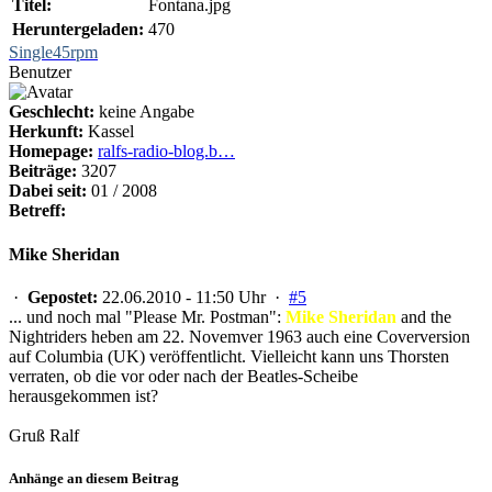
Titel:
Fontana.jpg
Heruntergeladen:
470
Single45rpm
Benutzer
Geschlecht:
keine Angabe
Herkunft:
Kassel
Homepage:
ralfs-radio-blog.b…
Beiträge:
3207
Dabei seit:
01 / 2008
Betreff:
Mike Sheridan
·
Gepostet:
22.06.2010 - 11:50 Uhr ·
#5
... und noch mal "Please Mr. Postman":
Mike Sheridan
and the
Nightriders heben am 22. Novemver 1963 auch eine Coverversion
auf Columbia (UK) veröffentlicht. Vielleicht kann uns Thorsten
verraten, ob die vor oder nach der Beatles-Scheibe
herausgekommen ist?
Gruß Ralf
Anhänge an diesem Beitrag