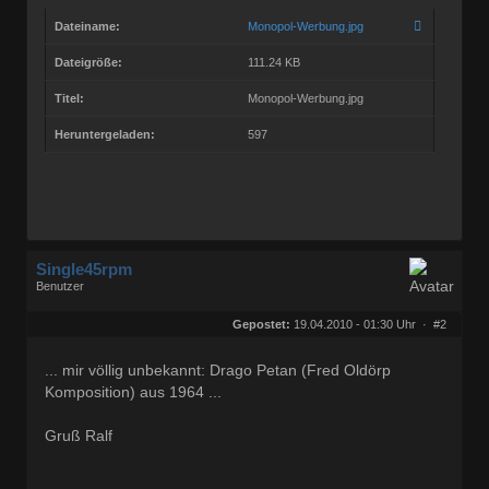
Dateiname:
Monopol-Werbung.jpg
Dateigröße:
111.24 KB
Titel:
Monopol-Werbung.jpg
Heruntergeladen:
597
Single45rpm
Benutzer
Geschlecht:
keine Angabe
Herkunft:
Kassel
Gepostet:
19.04.2010 - 01:30 Uhr ·
#2
Homepage:
ralfs-radio-blog.b…
Beiträge:
3207
Dabei seit:
01 / 2008
... mir völlig unbekannt: Drago Petan (Fred Oldörp
Komposition) aus 1964 ...
Gruß Ralf