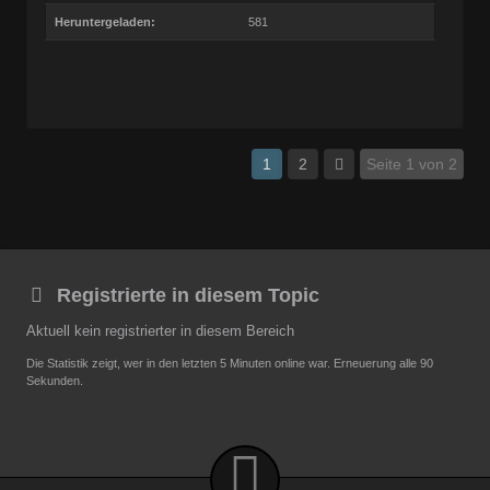
Heruntergeladen:
581
1
2
Seite 1 von 2
Registrierte in diesem Topic
Aktuell kein registrierter in diesem Bereich
Die Statistik zeigt, wer in den letzten 5 Minuten online war. Erneuerung alle 90
Sekunden.