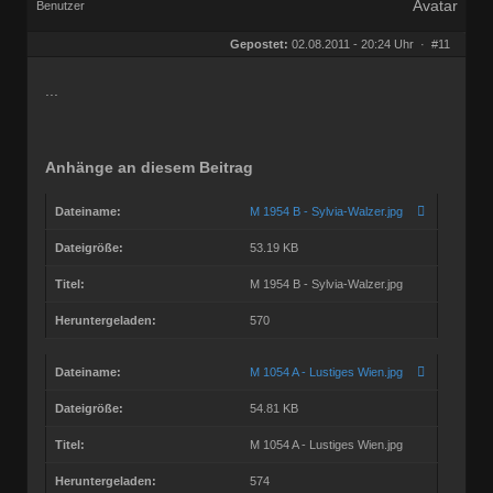
Benutzer
Geschlecht:
keine Angabe
Herkunft:
Muggensturm
Gepostet:
02.08.2011 - 20:24 Uhr ·
#11
Beiträge:
10709
Dabei seit:
08 / 2009
...
Anhänge an diesem Beitrag
Dateiname:
M 1954 B - Sylvia-Walzer.jpg
Dateigröße:
53.19 KB
Titel:
M 1954 B - Sylvia-Walzer.jpg
Heruntergeladen:
570
Dateiname:
M 1054 A - Lustiges Wien.jpg
Dateigröße:
54.81 KB
Titel:
M 1054 A - Lustiges Wien.jpg
Heruntergeladen:
574