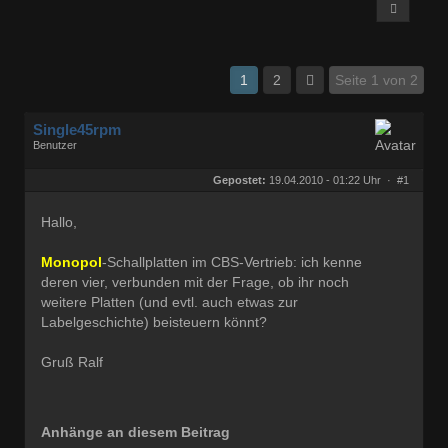
1
2
Seite 1 von 2
Single45rpm
Benutzer
Geschlecht:
keine Angabe
Herkunft:
Kassel
Gepostet:
19.04.2010 - 01:22 Uhr ·
#1
Homepage:
ralfs-radio-blog.b…
Beiträge:
3207
Dabei seit:
01 / 2008
Hallo,
Monopol
-Schallplatten im CBS-Vertrieb: ich kenne
deren vier, verbunden mit der Frage, ob ihr noch
weitere Platten (und evtl. auch etwas zur
Labelgeschichte) beisteuern könnt?
Gruß Ralf
Anhänge an diesem Beitrag