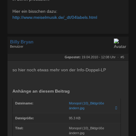
Hier ein bisschen dazu:
http://www.meiselmusik.de/_dt/04labels.html
Billy Bryan
Benutzer
Geschlecht:
keine Angabe
Herkunft:
Berlin
Gepostet:
19.04.2010 - 12:08 Uhr ·
#5
Beiträge:
56843
Dabei seit:
10 / 2008
so hier noch etwas mehr von der Info-Doppel-LP
Anhänge an diesem Beitrag
Dateiname:
Monopol (10)_Bildgröße
ändern.jpg
Dateigröße:
95.3 KB
Titel:
Monopol (10)_Bildgröße
ändern.jpg