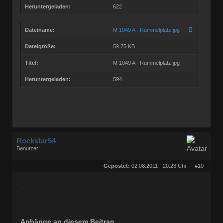
Heruntergeladen:
622
Dateiname:
M 1049 A - Rummelplatz.jpg
Dateigröße:
59.75 KB
Titel:
M 1049 A - Rummelplatz.jpg
Heruntergeladen:
594
Rockstar54
Benutzer
Geschlecht:
keine Angabe
Herkunft:
Muggensturm
Gepostet:
02.08.2011 - 20:23 Uhr ·
#10
Beiträge:
10709
Dabei seit:
08 / 2009
...
Anhänge an diesem Beitrag