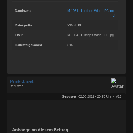
Dateiname:
M 1054 - Lustiges Wien - PC.jpg
Dateigröße:
235.28 KB
Titel:
M 1054 - Lustiges Wien - PC.jpg
Heruntergeladen:
545
Rockstar54
Benutzer
Geschlecht:
keine Angabe
Herkunft:
Muggensturm
Gepostet:
02.08.2011 - 20:25 Uhr ·
#12
Beiträge:
10709
Dabei seit:
08 / 2009
...
Anhänge an diesem Beitrag