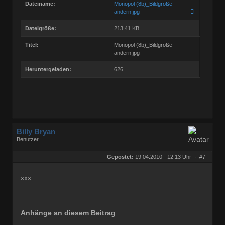
Dateiname:
Monopol (8b)_Bildgröße
ändern.jpg
Dateigröße:
213.41 KB
Titel:
Monopol (8b)_Bildgröße
ändern.jpg
Heruntergeladen:
626
Billy Bryan
Benutzer
Geschlecht:
keine Angabe
Herkunft:
Berlin
Gepostet:
19.04.2010 - 12:13 Uhr ·
#7
Beiträge:
56843
Dabei seit:
10 / 2008
xxx
Anhänge an diesem Beitrag