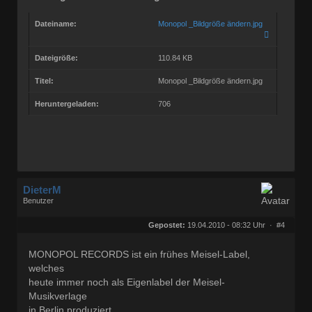
Dateiname:
Monopol _Bildgröße ändern.jpg
Dateigröße:
110.84 KB
Titel:
Monopol _Bildgröße ändern.jpg
Heruntergeladen:
706
DieterM
Benutzer
Geschlecht:
keine Angabe
Herkunft:
Bonn
Gepostet:
19.04.2010 - 08:32 Uhr ·
#4
Beiträge:
68842
Dabei seit:
03 / 2005
MONOPOL RECORDS ist ein frühes Meisel-Label,
welches
heute immer noch als Eigenlabel der Meisel-
Musikverlage
in Berlin produziert.