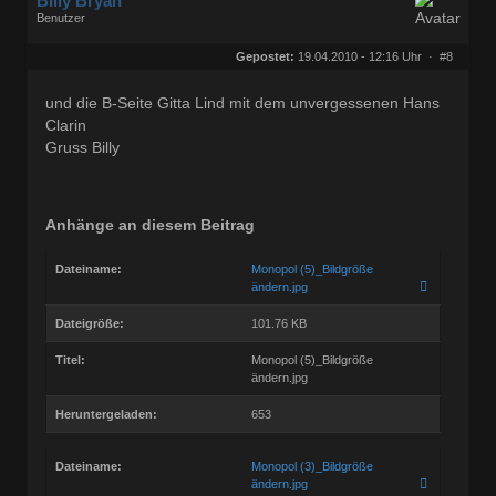
Billy Bryan
Benutzer
Geschlecht:
keine Angabe
Herkunft:
Berlin
Gepostet:
19.04.2010 - 12:16 Uhr ·
#8
Beiträge:
56843
Dabei seit:
10 / 2008
und die B-Seite Gitta Lind mit dem unvergessenen Hans
Clarin
Gruss Billy
Anhänge an diesem Beitrag
Dateiname:
Monopol (5)_Bildgröße
ändern.jpg
Dateigröße:
101.76 KB
Titel:
Monopol (5)_Bildgröße
ändern.jpg
Heruntergeladen:
653
Dateiname:
Monopol (3)_Bildgröße
ändern.jpg