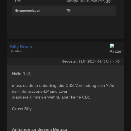
Titel:
Monopol 1053 (Cover vorn).jpg
Heruntergeladen:
754
Billy Bryan
Benutzer
Geschlecht:
keine Angabe
Herkunft:
Berlin
Gepostet:
19.04.2010 - 04:45 Uhr ·
#3
Beiträge:
56843
Dabei seit:
10 / 2008
Hallo Ralf,
muss es denn unbedingt die CBS-Verbindung sein ? Auf
der Informations-LP sind zwar
x-andere Firmen erwähnt, aber keine CBS.
Gruss Billy
Anhänge an diesem Beitrag