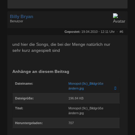
Billy Bryan
Benutzer
Geschlecht:
keine Angabe
Herkunft:
Berlin
Gepostet:
19.04.2010 - 12:11 Uhr ·
#6
Beiträge:
56843
Dabei seit:
10 / 2008
und hier die Songs, die bei der Menge natürlich nur
sehr kurz angespielt sind
Anhänge an diesem Beitrag
Dateiname:
Monopol (9c)_Bildgröße
ändern.jpg
Dateigröße:
196.84 KB
Titel:
Monopol (9c)_Bildgröße
ändern.jpg
Heruntergeladen:
707