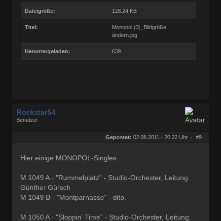
Dateigröße:
128.24 KB
Titel:
Monopol (3)_Bildgröße
ändern.jpg
Heruntergeladen:
639
Rockstar54
Benutzer
Geschlecht:
keine Angabe
Herkunft:
Muggensturm
Gepostet:
02.08.2011 - 20:22 Uhr ·
#9
Beiträge:
10709
Dabei seit:
08 / 2009
Hier einige MONOPOL-Singles
M 1049 A - "Rummelplatz" - Studio-Orchester, Leitung:
Günther Gürsch
M 1049 B - "Montparnasse" - dito.
M 1050 A - "Sloppin' Time" - Studio-Orchester, Leitung: