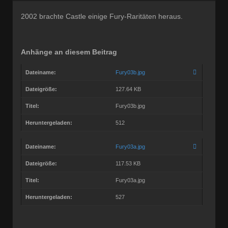
Dabei seit:
03 / 2005
2002 brachte Castle einige Fury-Raritäten heraus.
Anhänge an diesem Beitrag
Dateiname:
Fury03b.jpg
Dateigröße:
127.64 KB
Titel:
Fury03b.jpg
Heruntergeladen:
512
Dateiname:
Fury03a.jpg
Dateigröße:
117.53 KB
Titel:
Fury03a.jpg
Heruntergeladen:
527