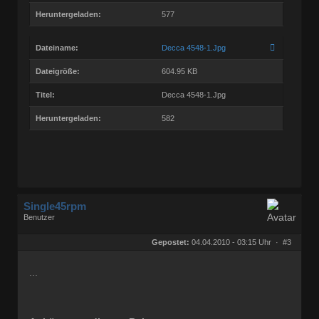
Heruntergeladen:
577
Dateiname:
Decca 4548-1.Jpg
Dateigröße:
604.95 KB
Titel:
Decca 4548-1.Jpg
Heruntergeladen:
582
Single45rpm
Benutzer
Geschlecht:
keine Angabe
Herkunft:
Kassel
Gepostet:
04.04.2010 - 03:15 Uhr ·
#3
Homepage:
ralfs-radio-blog.b…
Beiträge:
3207
Dabei seit:
01 / 2008
...