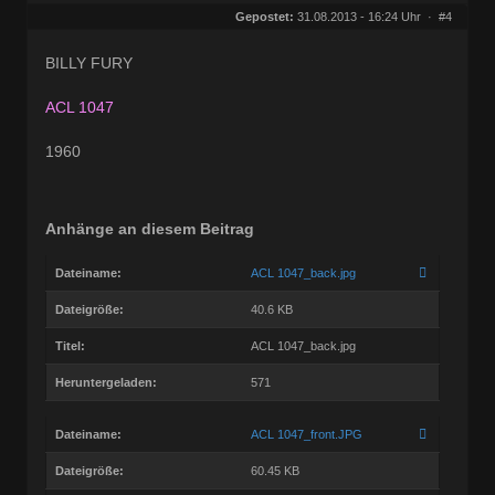
Herkunft:
in OstWestfalen
Gepostet:
31.08.2013 - 16:24 Uhr ·
#4
Beiträge:
458
Dabei seit:
03 / 2005
BILLY FURY
ACL 1047
1960
Anhänge an diesem Beitrag
Dateiname:
ACL 1047_back.jpg
Dateigröße:
40.6 KB
Titel:
ACL 1047_back.jpg
Heruntergeladen:
571
Dateiname:
ACL 1047_front.JPG
Dateigröße:
60.45 KB