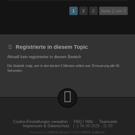
1
2
Seite 1 von 2
Registrierte in diesem Topic
Aktuell kein registrierter in diesem Bereich
Die Statistik zeigt, wer in den letzten 5 Minuten online war. Erneuerung alle 90
Sekunden.
Cookie-Einstellungen verwalten
·
FAQ / Hilfe
·
Teamseite
·
Impressum & Datenschutz
|
06.08.2026 - 11:50
Powered by
CBACK Forum
© 2026
CBACK Software