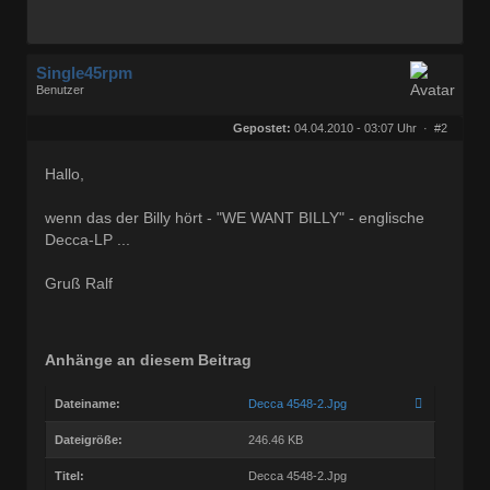
Single45rpm
Benutzer
Geschlecht:
keine Angabe
Herkunft:
Kassel
Gepostet:
04.04.2010 - 03:07 Uhr ·
#2
Homepage:
ralfs-radio-blog.b…
Beiträge:
3207
Dabei seit:
01 / 2008
Hallo,
wenn das der Billy hört - "WE WANT BILLY" - englische
Decca-LP ...
Gruß Ralf
Anhänge an diesem Beitrag
Dateiname:
Decca 4548-2.Jpg
Dateigröße:
246.46 KB
Titel:
Decca 4548-2.Jpg