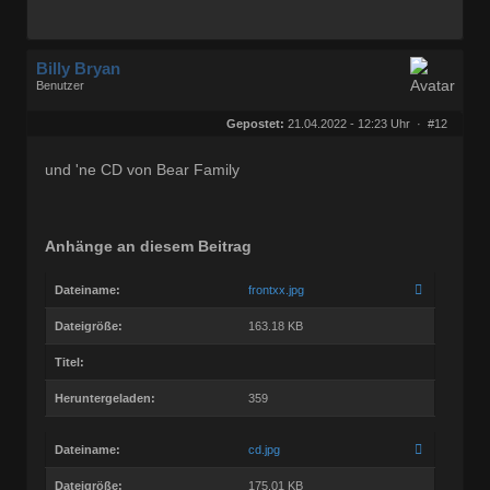
Billy Bryan
Benutzer
Geschlecht:
keine Angabe
Herkunft:
Berlin
Gepostet:
21.04.2022 - 12:23 Uhr ·
#12
Beiträge:
56829
Dabei seit:
10 / 2008
und 'ne CD von Bear Family
Anhänge an diesem Beitrag
Dateiname:
frontxx.jpg
Dateigröße:
163.18 KB
Titel:
Heruntergeladen:
359
Dateiname:
cd.jpg
Dateigröße:
175.01 KB