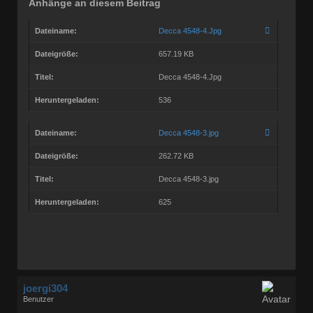
Anhänge an diesem Beitrag
Dateiname:
Decca 4548-4.Jpg
Dateigröße:
657.19 KB
Titel:
Decca 4548-4.Jpg
Heruntergeladen:
536
Dateiname:
Decca 4548-3.jpg
Dateigröße:
262.72 KB
Titel:
Decca 4548-3.jpg
Heruntergeladen:
625
joergi304
Benutzer
Geschlecht:
keine Angabe