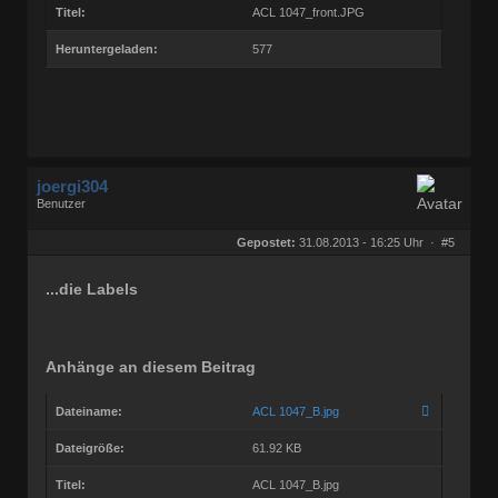
Titel:
ACL 1047_front.JPG
Heruntergeladen:
577
joergi304
Benutzer
Geschlecht:
keine Angabe
Herkunft:
in OstWestfalen
Gepostet:
31.08.2013 - 16:25 Uhr ·
#5
Beiträge:
458
Dabei seit:
03 / 2005
...die Labels
Anhänge an diesem Beitrag
Dateiname:
ACL 1047_B.jpg
Dateigröße:
61.92 KB
Titel:
ACL 1047_B.jpg