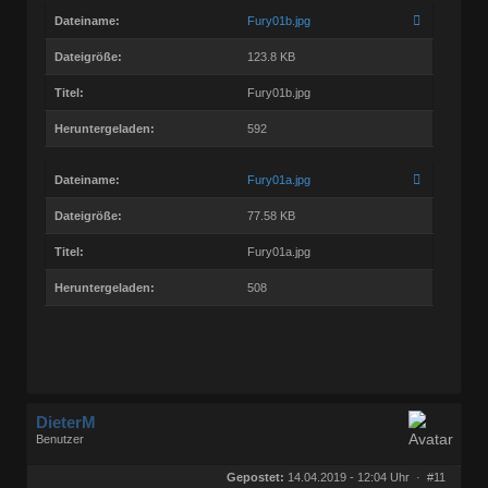
Dateiname:
Fury01b.jpg
Dateigröße:
123.8 KB
Titel:
Fury01b.jpg
Heruntergeladen:
592
Dateiname:
Fury01a.jpg
Dateigröße:
77.58 KB
Titel:
Fury01a.jpg
Heruntergeladen:
508
DieterM
Benutzer
Geschlecht:
keine Angabe
Herkunft:
Bonn
Gepostet:
14.04.2019 - 12:04 Uhr ·
#11
Beiträge:
68765