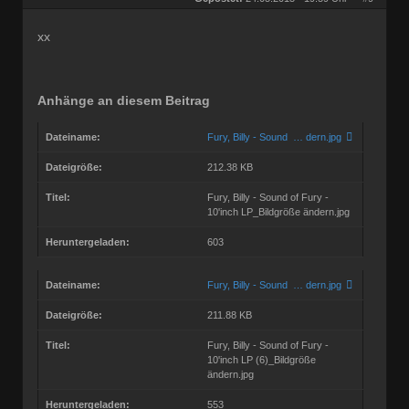
Beiträge:
56829
Dabei seit:
10 / 2008
xx
Anhänge an diesem Beitrag
Dateiname:
Fury, Billy - Sound … dern.jpg
Dateigröße:
212.38 KB
Titel:
Fury, Billy - Sound of Fury -
10'inch LP_Bildgröße ändern.jpg
Heruntergeladen:
603
Dateiname:
Fury, Billy - Sound … dern.jpg
Dateigröße:
211.88 KB
Titel:
Fury, Billy - Sound of Fury -
10'inch LP (6)_Bildgröße
ändern.jpg
Heruntergeladen:
553