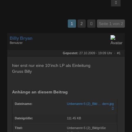
1
2
Seite 1 von 2
Billy Bryan
Benutzer
Geschlecht:
keine Angabe
Herkunft:
Berlin
Gepostet:
27.10.2009 - 19:09 Uhr ·
#1
Beiträge:
56829
Dabei seit:
10 / 2008
hier erst nur eine 10'inch LP als Einleitung
Gruss Billy
Anhänge an diesem Beitrag
Dateiname:
Unbenannt-5 (2)_Bild … dern.jpg
Dateigröße:
111.45 KB
Titel:
Unbenannt-5 (2)_Bildgröße