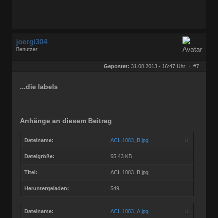
joergi304
Benutzer
Geschlecht:
keine Angabe
Herkunft:
in OstWestfalen
Gepostet:
31.08.2013 - 16:47 Uhr ·
#7
Beiträge:
458
Dabei seit:
03 / 2005
...die labels
Anhänge an diesem Beitrag
Dateiname:
ACL 1083_B.jpg
Dateigröße:
65.43 KB
Titel:
ACL 1083_B.jpg
Heruntergeladen:
549
Dateiname:
ACL 1083_A.jpg