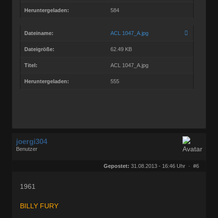
Heruntergeladen:
584
Dateiname:
ACL 1047_A.jpg
Dateigröße:
62.49 KB
Titel:
ACL 1047_A.jpg
Heruntergeladen:
555
joergi304
Benutzer
Geschlecht:
keine Angabe
Herkunft:
in OstWestfalen
Gepostet:
31.08.2013 - 16:46 Uhr ·
#6
Beiträge:
458
Dabei seit:
03 / 2005
1961
BILLY FURY