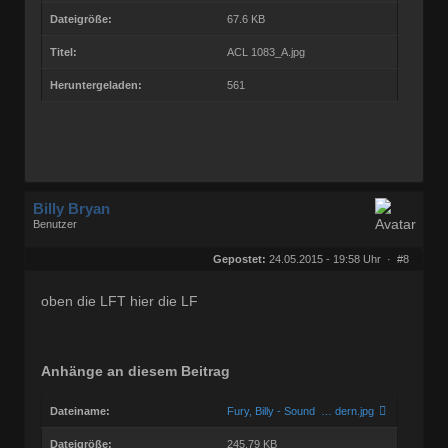
Dateigröße:
67.6 KB
Titel:
ACL 1083_A.jpg
Heruntergeladen:
561
Billy Bryan
Benutzer
Geschlecht:
keine Angabe
Herkunft:
Berlin
Gepostet:
24.05.2015 - 19:58 Uhr ·
#8
Beiträge:
56829
Dabei seit:
10 / 2008
oben die LFT hier die LF
Anhänge an diesem Beitrag
Dateiname:
Fury, Billy - Sound … dern.jpg
Dateigröße:
245.79 KB