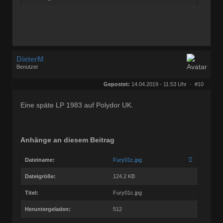
DieterM
Benutzer
Geschlecht:
keine Angabe
Herkunft:
Bonn
Gepostet:
14.04.2019 - 11:53 Uhr ·
#10
Beiträge:
68765
Dabei seit:
03 / 2005
Eine späte LP 1983 auf Polydor UK.
Anhänge an diesem Beitrag
Dateiname:
Fury01c.jpg
Dateigröße:
124.2 KB
Titel:
Fury01c.jpg
Heruntergeladen:
512