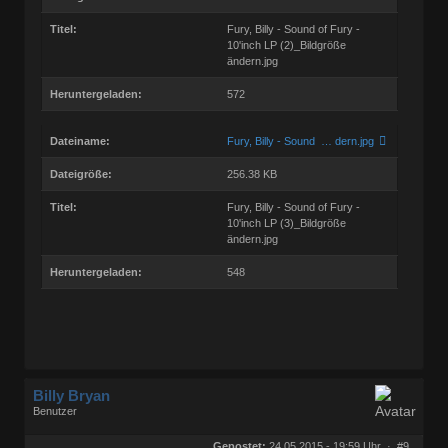
Titel:
Fury, Billy - Sound of Fury -
10'inch LP (2)_Bildgröße
ändern.jpg
Heruntergeladen:
572
Dateiname:
Fury, Billy - Sound … dern.jpg
Dateigröße:
256.38 KB
Titel:
Fury, Billy - Sound of Fury -
10'inch LP (3)_Bildgröße
ändern.jpg
Heruntergeladen:
548
Billy Bryan
Benutzer
Geschlecht:
keine Angabe
Herkunft:
Berlin
Gepostet:
24.05.2015 - 19:59 Uhr ·
#9