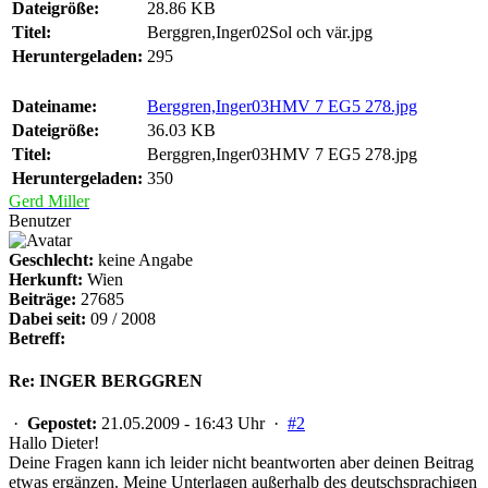
Dateigröße:
28.86 KB
Titel:
Berggren,Inger02Sol och vär.jpg
Heruntergeladen:
295
Dateiname:
Berggren,Inger03HMV 7 EG5 278.jpg
Dateigröße:
36.03 KB
Titel:
Berggren,Inger03HMV 7 EG5 278.jpg
Heruntergeladen:
350
Gerd Miller
Benutzer
Geschlecht:
keine Angabe
Herkunft:
Wien
Beiträge:
27685
Dabei seit:
09 / 2008
Betreff:
Re: INGER BERGGREN
·
Gepostet:
21.05.2009 - 16:43 Uhr ·
#2
Hallo Dieter!
Deine Fragen kann ich leider nicht beantworten aber deinen Beitrag
etwas ergänzen. Meine Unterlagen außerhalb des deutschsprachigen