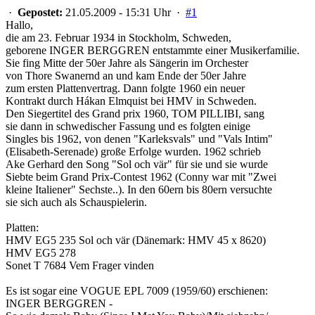
·
Gepostet:
21.05.2009 - 15:31 Uhr ·
#1
Hallo,
die am 23. Februar 1934 in Stockholm, Schweden,
geborene INGER BERGGREN entstammte einer Musikerfamilie.
Sie fing Mitte der 50er Jahre als Sängerin im Orchester
von Thore Swanernd an und kam Ende der 50er Jahre
zum ersten Plattenvertrag. Dann folgte 1960 ein neuer
Kontrakt durch Hákan Elmquist bei HMV in Schweden.
Den Siegertitel des Grand prix 1960, TOM PILLIBI, sang
sie dann in schwedischer Fassung und es folgten einige
Singles bis 1962, von denen "Karleksvals" und "Vals Intim"
(Elisabeth-Serenade) große Erfolge wurden. 1962 schrieb
Ake Gerhard den Song "Sol och vär" für sie und sie wurde
Siebte beim Grand Prix-Contest 1962 (Conny war mit "Zwei
kleine Italiener" Sechste..). In den 60ern bis 80ern versuchte
sie sich auch als Schauspielerin.
Platten:
HMV EG5 235 Sol och vär (Dänemark: HMV 45 x 8620)
HMV EG5 278
Sonet T 7684 Vem Frager vinden
Es ist sogar eine VOGUE EPL 7009 (1959/60) erschienen:
INGER BERGGREN -