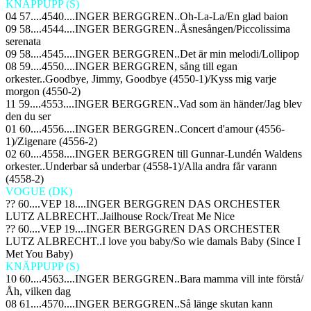
KNÄPPUPP (S)
04 57....4540....INGER BERGGREN..Oh-La-La/En glad baion
09 58....4544....INGER BERGGREN..Åsnesången/Piccolissima
serenata
09 58....4545....INGER BERGGREN..Det är min melodi/Lollipop
08 59....4550....INGER BERGGREN, sång
till egan
orkester
..Goodbye, Jimmy, Goodbye (4550-1)/Kyss mig varje
morgon (4550-2)
11 59....4553....INGER BERGGREN..Vad som än händer/Jag blev
den du ser
01 60....4556....INGER BERGGREN..Concert d'amour (4556-
1)/Zigenare (4556-2)
02 60....4558....INGER BERGGREN
till Gunnar-Lundén Waldens
orkester
..Underbar så underbar (4558-1)/Alla andra får varann
(4558-2)
VOGUE (DK)
?? 60....VEP 18....INGER BERGGREN
DAS ORCHESTER
LUTZ ALBRECHT
..Jailhouse Rock/Treat Me Nice
?? 60....VEP 19....INGER BERGGREN
DAS ORCHESTER
LUTZ ALBRECHT
..I love you baby/So wie damals Baby (Since I
Met You Baby)
KNÄPPUPP (S)
10 60....4563....INGER BERGGREN..Bara mamma vill inte förstå/
Åh, vilken dag
08 61....4570....INGER BERGGREN..Så länge skutan kann