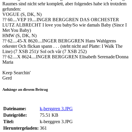
Raumes sind nicht sehr komplett, aber folgendes habe ich trotzdem
gefunden:
VOGUE (S, DK, N)
?? 60....VEP 19....INGER BERGGREN DAS ORCHESTER
LUTZ ALBRECHT I love you baby/So wie damals Baby (Since I
Met You Baby)
HMW (S, DK, N)
?? 62....45-X 8620....INGER BERGGREN Hans Wahlgrens
orkester Och flickan spann . . . (steht nicht auf Platte: I Walk The
Line) (7 XSB 251)/ Sol och vår (7 XSB 252)
?? 62....X 8624....INGER BERGGREN Elisabeth Serenade/Donna
Maria
Keep Searchin'
Gerd
Anhänge an diesem Beitrag
Dateiname:
k-berggren 3.JPG
Dateigröße:
75.51 KB
Titel:
k-berggren 3.JPG
Heruntergeladen:
361