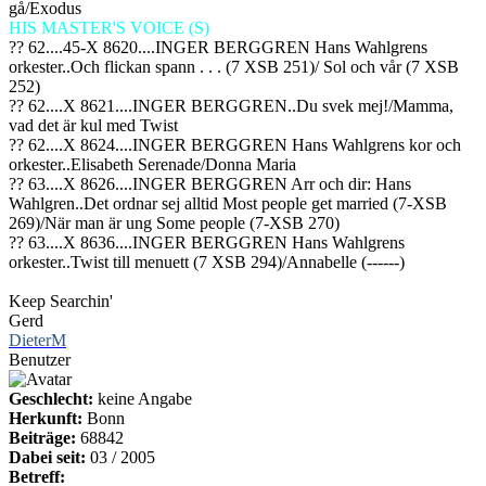
gå/Exodus
HIS MASTER'S VOICE (S)
?? 62....45-X 8620....INGER BERGGREN
Hans Wahlgrens
orkester
..Och flickan spann . . . (7 XSB 251)/ Sol och vår (7 XSB
252)
?? 62....X 8621....INGER BERGGREN..Du svek mej!/Mamma,
vad det är kul med Twist
?? 62....X 8624....INGER BERGGREN Hans Wahlgrens kor och
orkester..Elisabeth Serenade/Donna Maria
?? 63....X 8626....INGER BERGGREN
Arr och dir: Hans
Wahlgren
..Det ordnar sej alltid
Most people get married
(7-XSB
269)/När man är ung
Some people
(7-XSB 270)
?? 63....X 8636....INGER BERGGREN
Hans Wahlgrens
orkester
..Twist till menuett (7 XSB 294)/Annabelle (------)
Keep Searchin'
Gerd
DieterM
Benutzer
Geschlecht:
keine Angabe
Herkunft:
Bonn
Beiträge:
68842
Dabei seit:
03 / 2005
Betreff: