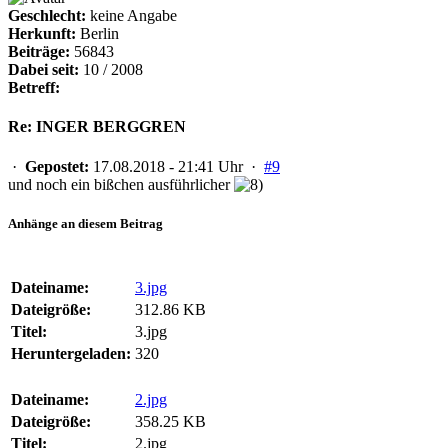
Geschlecht:
keine Angabe
Herkunft:
Berlin
Beiträge:
56843
Dabei seit:
10 / 2008
Betreff:
Re: INGER BERGGREN
·
Gepostet:
17.08.2018 - 21:41 Uhr ·
#9
und noch ein bißchen ausführlicher
Anhänge an diesem Beitrag
Dateiname:
3.jpg
Dateigröße:
312.86 KB
Titel:
3.jpg
Heruntergeladen:
320
Dateiname:
2.jpg
Dateigröße:
358.25 KB
Titel:
2.jpg