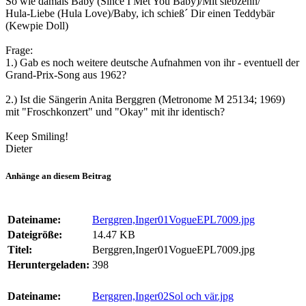
So wie damals Baby (Since I Met You Baby)/Mit siebzehn/
Hula-Liebe (Hula Love)/Baby, ich schieß´ Dir einen Teddybär
(Kewpie Doll)
Frage:
1.) Gab es noch weitere deutsche Aufnahmen von ihr - eventuell der
Grand-Prix-Song aus 1962?
2.) Ist die Sängerin Anita Berggren (Metronome M 25134; 1969)
mit "Froschkonzert" und "Okay" mit ihr identisch?
Keep Smiling!
Dieter
Anhänge an diesem Beitrag
Dateiname:
Berggren,Inger01VogueEPL7009.jpg
Dateigröße:
14.47 KB
Titel:
Berggren,Inger01VogueEPL7009.jpg
Heruntergeladen:
398
Dateiname:
Berggren,Inger02Sol och vär.jpg