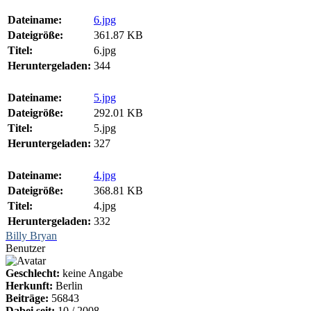
Dateiname:
6.jpg
Dateigröße:
361.87 KB
Titel:
6.jpg
Heruntergeladen:
344
Dateiname:
5.jpg
Dateigröße:
292.01 KB
Titel:
5.jpg
Heruntergeladen:
327
Dateiname:
4.jpg
Dateigröße:
368.81 KB
Titel:
4.jpg
Heruntergeladen:
332
Billy Bryan
Benutzer
Geschlecht:
keine Angabe
Herkunft:
Berlin
Beiträge:
56843
Dabei seit:
10 / 2008