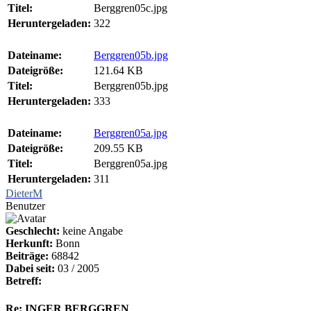
Titel:
Berggren05c.jpg
Heruntergeladen:
322
Dateiname:
Berggren05b.jpg
Dateigröße:
121.64 KB
Titel:
Berggren05b.jpg
Heruntergeladen:
333
Dateiname:
Berggren05a.jpg
Dateigröße:
209.55 KB
Titel:
Berggren05a.jpg
Heruntergeladen:
311
DieterM
Benutzer
Geschlecht:
keine Angabe
Herkunft:
Bonn
Beiträge:
68842
Dabei seit:
03 / 2005
Betreff:
Re: INGER BERGGREN