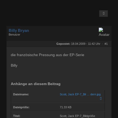
Billy Bryan
Benutzer
Geschlecht:
keine Angabe
Herkunft:
Berlin
Gepostet:
18.04.2009 - 11:42 Uhr ·
#1
Beiträge:
56843
Dabei seit:
10 / 2008
die französische Pressung aus der EP-Serie
Billy
Anhänge an diesem Beitrag
Dateiname:
Scott, Jack EP-7_Bil … dern.jpg
Dateigröße:
71.33 KB
Titel:
Scott, Jack EP-7_Bildgröße