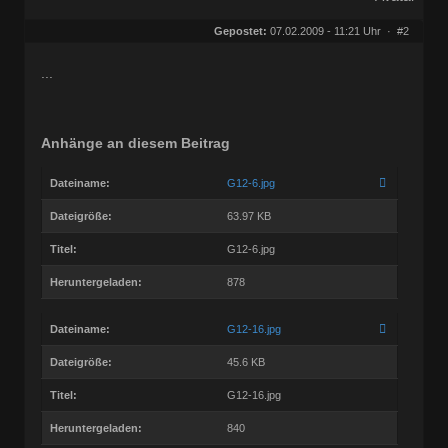
Gepostet:
07.02.2009 - 11:21 Uhr ·
#2
...
Anhänge an diesem Beitrag
Dateiname:
G12-6.jpg
Dateigröße:
63.97 KB
Titel:
G12-6.jpg
Heruntergeladen:
878
Dateiname:
G12-16.jpg
Dateigröße:
45.6 KB
Titel:
G12-16.jpg
Heruntergeladen:
840