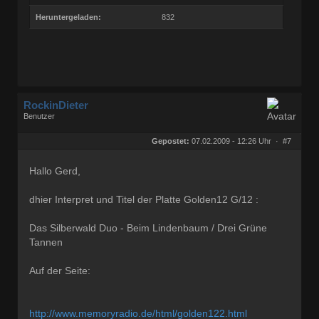
Heruntergeladen:
832
RockinDieter
Benutzer
Geschlecht:
Herkunft:
Graben-Neudorf
Gepostet:
07.02.2009 - 12:26 Uhr ·
#7
Alter:
69
Beiträge:
502
Dabei seit:
08 / 2007
Hallo Gerd,
dhier Interpret und Titel der Platte Golden12 G/12 :
Das Silberwald Duo - Beim Lindenbaum / Drei Grüne
Tannen
Auf der Seite:
http://www.memoryradio.de/html/golden122.html