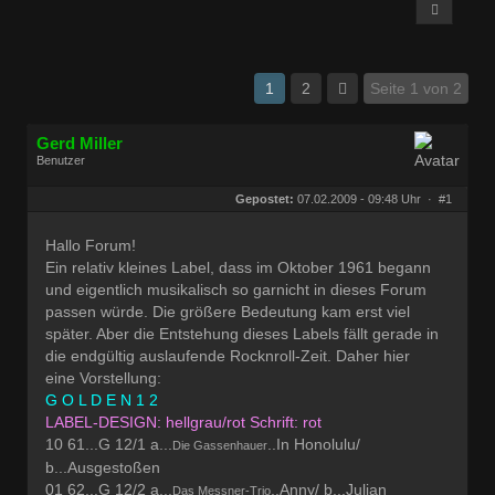
1
2
Seite 1 von 2
Gerd Miller
Benutzer
Geschlecht:
keine Angabe
Herkunft:
Wien
Gepostet:
07.02.2009 - 09:48 Uhr ·
#1
Beiträge:
27680
Dabei seit:
09 / 2008
Hallo Forum!
Ein relativ kleines Label, dass im Oktober 1961 begann
und eigentlich musikalisch so garnicht in dieses Forum
passen würde. Die größere Bedeutung kam erst viel
später. Aber die Entstehung dieses Labels fällt gerade in
die endgültig auslaufende Rocknroll-Zeit. Daher hier
eine Vorstellung:
G O L D E N 1 2
LABEL-DESIGN: hellgrau/rot Schrift: rot
10 61...G 12/1 a...
..In Honolulu/
Die Gassenhauer
b...Ausgestoßen
01 62...G 12/2 a...
..Anny/ b...Julian
Das Messner-Trio