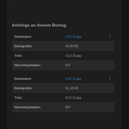
...
Anhänge an diesem Beitrag
Dateiname:
G12-15.jpg
Dateigröße:
40.56 KB
Titel:
G12-15.jpg
Heruntergeladen:
837
Dateiname:
G12-21.jpg
Dateigröße:
41.18 KB
Titel:
G12-21.jpg
Heruntergeladen:
907