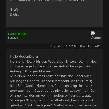
Gruß
Dietrich
Gerd Miller
Benutzer
Geschlecht:
keine Angabe
Herkunft:
Wien
Gepostet:
07.02.2009 - 16:45 Uhr ·
#12
Beiträge:
27680
Dabei seit:
09 / 2008
Hallo RockinDieter!
Herzlichen Dank für den Web-Side-Hinweis. Damit habe
ich die einzige Lücke in meinen Aufzeichnungen (bis
Anfang 1963) geschlossen.
Nun ein bißchen Small Talk: Ich finde das Label auch
nur wegen Roberto Blanco interessant, weil er zufällig
eine Sam Cooke Nummer auf deutsch singt. Ich kann
aber auch dem Casey Jones nicht viel abgewinnen. Der
einzige Titel der mir von ihm neben einiger ganz guten
bluesigen Slows, die nicht so übel sind, besonders gut
gefällt ist "Jack The Ripper". Vielleicht auch, weil es eine