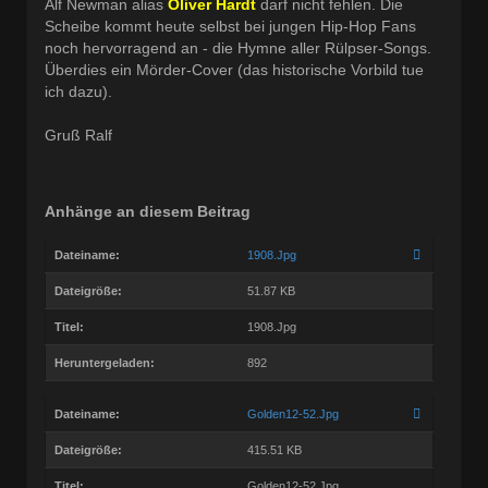
Alf Newman alias
Oliver Hardt
darf nicht fehlen. Die
Scheibe kommt heute selbst bei jungen Hip-Hop Fans
noch hervorragend an - die Hymne aller Rülpser-Songs.
Überdies ein Mörder-Cover (das historische Vorbild tue
ich dazu).
Gruß Ralf
Anhänge an diesem Beitrag
Dateiname:
1908.Jpg
Dateigröße:
51.87 KB
Titel:
1908.Jpg
Heruntergeladen:
892
Dateiname:
Golden12-52.Jpg
Dateigröße:
415.51 KB
Titel:
Golden12-52.Jpg