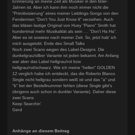
Erinnerung an meine Zeit als Musiker in den 60er-
Jahren ist. Aber ich kann ihm noch immer nicht die
"Primitivisierung" eines meiner Lieblings-Songs von den
Fendermen "Don't You Just Know It" verzeihen. Auch
das bläser-lastige Original von Huey "Piano" Smith hat
hundertmal mehr Musikalität als sein .... "Don't Ha Ha".
Aber es ist sowieso nach meiner Zeit. So, jetzt hab' ich
mich ausgetobt. Ende des Small Talks
Noch zwei Scans wegen des Label-Designs. Die
dunkelgrau/silber Variante ist jeden bekannt. Am Anfang
war aber das Label hellgrau/rot bzw.
hellgrau/rot/schwarz. Wie ich meine "hellen" GOLDEN
12 verglich habe ich entdeckt, das die Roberto Blanco
Single nicht hellgrau sondern weiß ist und das "a" und
"b" bei der Bestellnummer fehlen (diese Single gibt's
übrigens auch schon in dunkler Variante). Daher diese
zwei Scans
Keep Searchin'
Gerd
Anhänge an diesem Beitrag