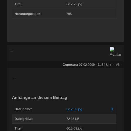
Titel:
G12-22.jpg
Heruntergeladen:
795
...
Gepostet:
07.02.2009 - 11:34 Uhr ·
#6
...
Anhänge an diesem Beitrag
Dateiname:
G12-59.jpg
Dateigröße:
72.25 KB
Titel:
G12-59.jpg