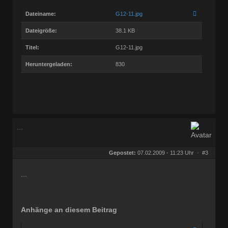
Dateiname:
G12-11.jpg
Dateigröße:
38.1 KB
Titel:
G12-11.jpg
Heruntergeladen:
830
...
Gepostet:
07.02.2009 - 11:23 Uhr ·
#3
...
Anhänge an diesem Beitrag