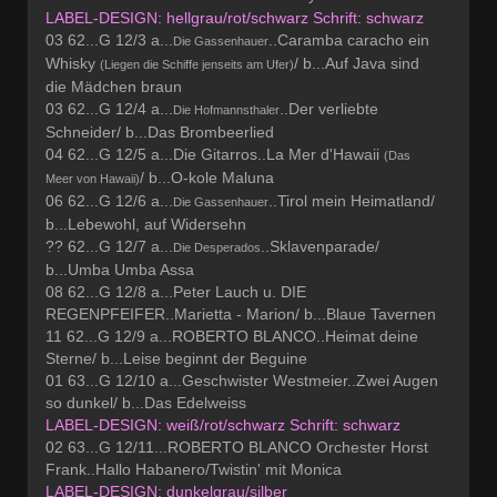
LABEL-DESIGN: hellgrau/rot/schwarz Schrift: schwarz
03 62...G 12/3 a...
..Caramba caracho ein
Die Gassenhauer
Whisky
/ b...Auf Java sind
(Liegen die Schiffe jenseits am Ufer)
die Mädchen braun
03 62...G 12/4 a...
..Der verliebte
Die Hofmannsthaler
Schneider/ b...Das Brombeerlied
04 62...G 12/5 a...Die Gitarros..La Mer d'Hawaii
(Das
/ b...O-kole Maluna
Meer von Hawaii)
06 62...G 12/6 a...
..Tirol mein Heimatland/
Die Gassenhauer
b...Lebewohl, auf Widersehn
?? 62...G 12/7 a...
..Sklavenparade/
Die Desperados
b...Umba Umba Assa
08 62...G 12/8 a...Peter Lauch u. DIE
REGENPFEIFER..Marietta - Marion/ b...Blaue Tavernen
11 62...G 12/9 a...ROBERTO BLANCO..Heimat deine
Sterne/ b...Leise beginnt der Beguine
01 63...G 12/10 a...Geschwister Westmeier..Zwei Augen
so dunkel/ b...Das Edelweiss
LABEL-DESIGN: weiß/rot/schwarz Schrift: schwarz
02 63...G 12/11...ROBERTO BLANCO Orchester Horst
Frank..Hallo Habanero/Twistin' mit Monica
LABEL-DESIGN: dunkelgrau/silber