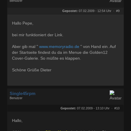
Benutzer
Geschlecht:
Herkunft:
Graben-Neudorf
Gepostet:
07.02.2009 - 12:54 Uhr ·
#9
Alter:
69
Beiträge:
502
Dabei seit:
08 / 2007
Hallo Pepe,
bei mir funktioniert der Link.
Aber gib mal "
www.memoryradio.de
" von Hand ein. Auf
der Startseite findest du da im Menue die Golden12
Cover-Galerie. So müßte es klappen.
Schöne Grüße Dieter
Single45rpm
Benutzer
Geschlecht:
keine Angabe
Herkunft:
Kassel
Gepostet:
07.02.2009 - 13:10 Uhr ·
#10
Homepage:
ralfs-radio-blog.b…
Beiträge:
3207
Dabei seit:
01 / 2008
Hallo,