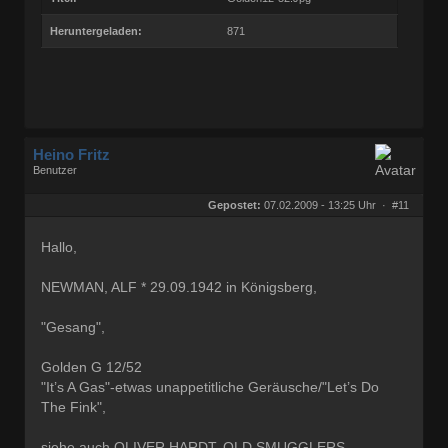
Heruntergeladen:
871
Heino Fritz
Benutzer
Geschlecht:
keine Angabe
Herkunft:
Hannover
Gepostet:
07.02.2009 - 13:25 Uhr ·
#11
Alter:
80
Beiträge:
11804
Dabei seit:
09 / 2006
Hallo,
NEWMAN, ALF * 29.09.1942 in Königsberg,
"Gesang",
Golden G 12/52
"It’s A Gas"-etwas unappetitliche Geräusche/"Let’s Do
The Fink",
siehe auch OLIVER HARDT, OLD SMUGGLERS