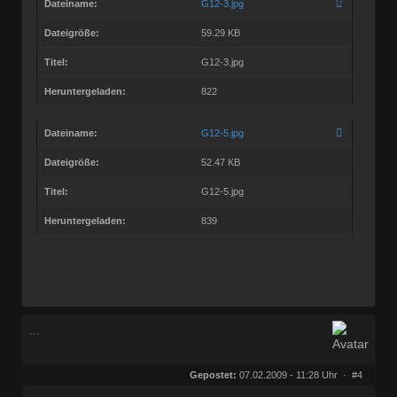
Dateiname:
G12-3.jpg
Dateigröße:
59.29 KB
Titel:
G12-3.jpg
Heruntergeladen:
822
Dateiname:
G12-5.jpg
Dateigröße:
52.47 KB
Titel:
G12-5.jpg
Heruntergeladen:
839
...
Gepostet:
07.02.2009 - 11:28 Uhr ·
#4