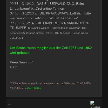
?? 63...G 12/12...DAS SILBERWALD-DUO..Beim
Lindenbaum/ b...Drei grüne Tannen
07 63...G 12/13 a...DIE KRAKOWIAKS..Laß dich bitte
mal von vorn anseh'n/ b...Wo ist die Pischka?
?? 63...G 12/14...DIE LIMBURGER 6 AKKORDEON-
TRÜMPFE..
Kuckucks Walzer – Silberfäden im Goldhaar - Der
/
schneeweiße Busen
Bummel Petrus - Oh, Susanna - Schön ist ein
Zylinderhut
Um Scans, wenn möglich aus der Zeit 1961 und 1962
wird gebeten
Keep Searchin'
Gerd
Dieser Post wurde 1 mal bearbeitet. Letzte Editierung: 01.03.2025 -
15:18 Uhr von
Gerd Miller
.
...