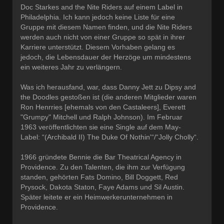
Doc Starkes and the Nite Riders auf einem Label in
Philadelphia. Ich kann jedoch keine Liste für eine
Gruppe mit diesem Namen finden, und die Nite Riders
werden auch nicht von einer Gruppe so spät in ihrer
Karriere unterstützt. Diesem Vorhaben gelang es
jedoch, die Lebensdauer der Herzöge um mindestens
ein weiteres Jahr zu verlängern.
Was ich herausfand, war, dass Danny Jett zu Dipsy and
the Doodles gestoßen ist (die anderen Mitglieder waren
Ron Henrries [ehemals von den Castaleers], Everett
"Grumpy" Mitchell und Ralph Johnson). Im Februar
1963 veröffentlichten sie eine Single auf dem May-
Label: “(Archibald II) The Duke Of Nothin'“/“Jolly Cholly“.
1966 gründete Bennie die Bar Theatrical Agency in
Providence. Zu den Talenten, die ihm zur Verfügung
standen, gehörten Fats Domino, Bill Doggett, Red
Prysock, Dakota Staton, Faye Adams und Sil Austin.
Später leitete er ein Heimwerkerunternehmen in
Providence.