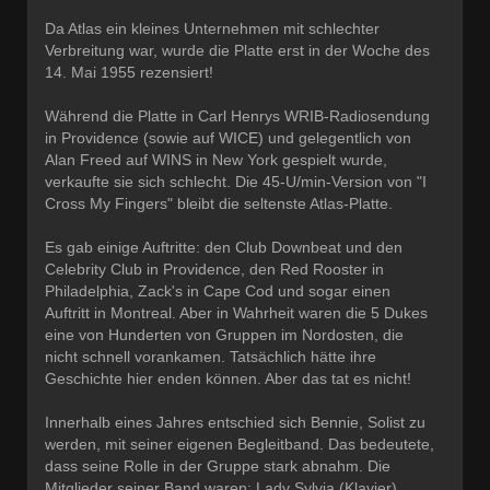
Da Atlas ein kleines Unternehmen mit schlechter
Verbreitung war, wurde die Platte erst in der Woche des
14. Mai 1955 rezensiert!
Während die Platte in Carl Henrys WRIB-Radiosendung
in Providence (sowie auf WICE) und gelegentlich von
Alan Freed auf WINS in New York gespielt wurde,
verkaufte sie sich schlecht. Die 45-U/min-Version von "I
Cross My Fingers" bleibt die seltenste Atlas-Platte.
Es gab einige Auftritte: den Club Downbeat und den
Celebrity Club in Providence, den Red Rooster in
Philadelphia, Zack's in Cape Cod und sogar einen
Auftritt in Montreal. Aber in Wahrheit waren die 5 Dukes
eine von Hunderten von Gruppen im Nordosten, die
nicht schnell vorankamen. Tatsächlich hätte ihre
Geschichte hier enden können. Aber das tat es nicht!
Innerhalb eines Jahres entschied sich Bennie, Solist zu
werden, mit seiner eigenen Begleitband. Das bedeutete,
dass seine Rolle in der Gruppe stark abnahm. Die
Mitglieder seiner Band waren: Lady Sylvia (Klavier),