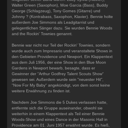
Walter Green (Saxophon), Moe Garcia (Bass), Buddy
George (Schlagzeug), Tony Gomes (Gitarre) und
Johnny ? (Kontrabass, Saxophon, Klavier). Bennie holte
außerdem Joe Simmons als Leadgitarrist und
gelegentlichen Sänger dazu. Sie wurden Bennie Woods
and the Rockin' Townies genannt.
Bennie war nicht nur Teil der Rockin' Townies, sondern
wurde auch zum Impresario und veranstaltete Shows in
den Gebieten Providence und Newport. Ein Klappentext
aus dem Juli 1956, der eine Show in den Blue Moon
Gardens in Newport bewarb, besagte, dass er
Gewinner der “Arthur Godfrey Talent Scouts Show“
gewesen sei. Außerdem wurde sein "neuester Hit",
“Now For My Baby“ angekündigt, von dem sonst keine
weitere Erwähnung zu finden ist.
Nachdem Joe Simmons die 5 Dukes verlassen hatte,
entfernte sich die Gruppe auseinander, obwohl sie
weiterhin in einem Klappentext als Teil einer Bennie
Woods-Show und eines Dance in der Masonic Hall in
Providence am 01. Juni 1957 erwähnt wurde. Es hieß,