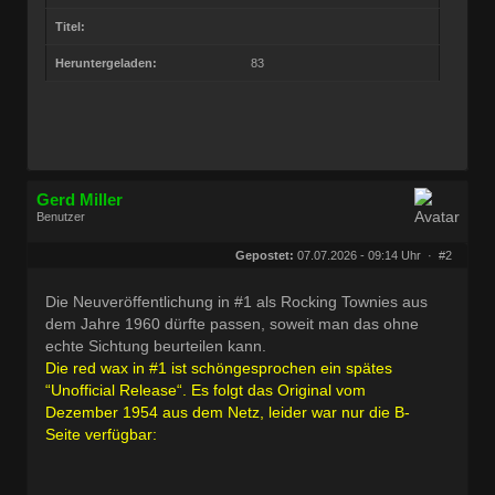
Titel:
Heruntergeladen:
83
Gerd Miller
Benutzer
Geschlecht:
keine Angabe
Herkunft:
Wien
Gepostet:
07.07.2026 - 09:14 Uhr ·
#2
Beiträge:
27680
Dabei seit:
09 / 2008
Die Neuveröffentlichung in #1 als Rocking Townies aus
dem Jahre 1960 dürfte passen, soweit man das ohne
echte Sichtung beurteilen kann.
Die red wax in #1 ist schöngesprochen ein spätes
“Unofficial Release“. Es folgt das Original vom
Dezember 1954 aus dem Netz, leider war nur die B-
Seite verfügbar: