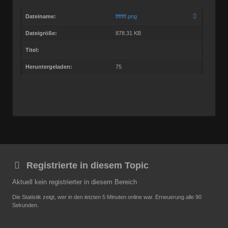
Dateiname:
fffffff.png
Dateigröße:
878.31 KB
Titel:
Heruntergeladen:
75
Registrierte in diesem Topic
Aktuell kein registrierter in diesem Bereich
Die Statistik zeigt, wer in den letzten 5 Minuten online war. Erneuerung alle 90
Sekunden.