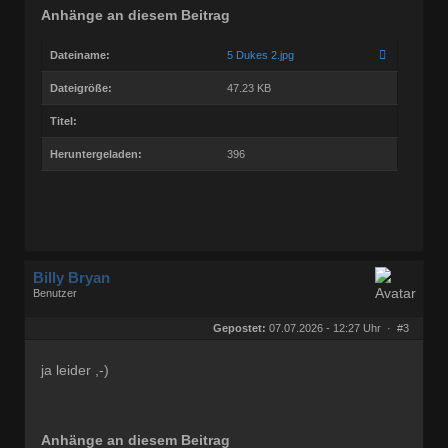
Anhänge an diesem Beitrag
Dateiname:
5 Dukes 2.jpg
Dateigröße:
47.23 KB
Titel:
Heruntergeladen:
396
Billy Bryan
Benutzer
Geschlecht:
keine Angabe
Herkunft:
Berlin
Gepostet:
07.07.2026 - 12:27 Uhr ·
#3
Beiträge:
56834
Dabei seit:
10 / 2008
ja leider ,-)
Anhänge an diesem Beitrag