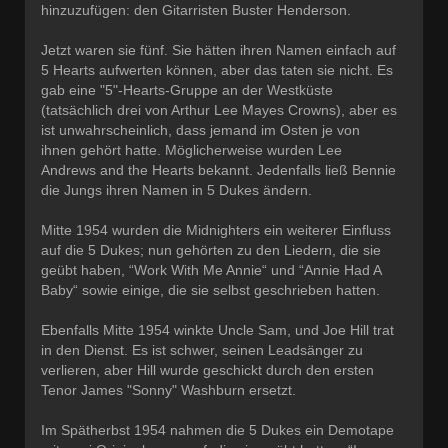
hinzuzufügen: den Gitarristen Buster Henderson.
Jetzt waren sie fünf. Sie hätten ihren Namen einfach auf
5 Hearts aufwerten können, aber das taten sie nicht. Es
gab eine "5"-Hearts-Gruppe an der Westküste
(tatsächlich drei von Arthur Lee Mayes Crowns), aber es
ist unwahrscheinlich, dass jemand im Osten je von
ihnen gehört hatte. Möglicherweise wurden Lee
Andrews and the Hearts bekannt. Jedenfalls ließ Bennie
die Jungs ihren Namen in 5 Dukes ändern.
Mitte 1954 wurden die Midnighters ein weiterer Einfluss
auf die 5 Dukes; nun gehörten zu den Liedern, die sie
geübt haben, “Work With Me Annie“ und “Annie Had A
Baby“ sowie einige, die sie selbst geschrieben hatten.
Ebenfalls Mitte 1954 winkte Uncle Sam, und Joe Hill trat
in den Dienst. Es ist schwer, seinen Leadsänger zu
verlieren, aber Hill wurde geschickt durch den ersten
Tenor James "Sonny" Washburn ersetzt.
Im Spätherbst 1954 nahmen die 5 Dukes ein Demotape