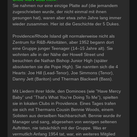
Sie nahmen nur eine einzige Platte auf (die jemandem
zugeschrieben wurde, der nicht einmal mit ihnen
gesungen hat), waren aber etwa zehn Jahre lang immer
wieder zusammen. Hier ist die Geschichte der 5 Dukes.
Providence/Rhode Island gilt normalerweise nicht als
Zentrum für R&B-Aktivitäten, aber 1952 begann dort
eine Gruppe junger Teenager (14–15 Jahre alt). Sie
wohnten alle in der Nähe der Howell Street und
besuchten die Nathan Bishop Junior High (später
absolvierten sie die Pope High). Sie nannten sich die 4
Hearts: Joe Hill (Lead-Tenor), Joe Simmons (Tenor),
Danny Jett (Bariton) und Therman Blackwell (Bass).
Mit Liedern ihrer Idole, den Dominoes (wie ”Have Mercy
Baby” und ”That's What You're Doing To Me”), spielten
sie in lokalen Clubs in Providence. Eines Tages trafen
sie sich mit Thermans Cousin Bennie Woods, einem
Solisten aus derselben Nachbarschaft. Bennie wurde ihr
Manager und sang, abgesehen von wenigen seltenen
Auftritten, nie tatsächlich mit der Gruppe. Was er
vermutlich Anfang 1954 tat, war, ein weiteres Mitglied