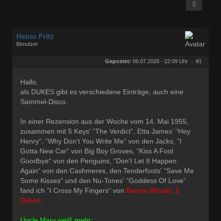
Heino Fritz
Benutzer
Geschlecht:
keine Angabe
Herkunft:
Hannover
Gepostet:
06.07.2026 - 22:09 Uhr ·
#1
Alter:
80
Beiträge:
11804
Dabei seit:
09 / 2006
Hallo,
als DUKES gibt es verschiedene Einträge, auch eine
Sammel-Disco.
In einer Rezension aus der Woche vom 14. Mai 1955,
zusammen mit 5 Keys' “The Verdict“, Etta James' “Hey
Henry“, “Why Don't You Write Me“ von den Jacks, “I
Gotta New Car“ von Big Boy Groves, “Kiss A Fool
Goodbye“ von den Penguins, “Don't Let It Happen
Again“ von den Cashmeres, den Tenderfoots' “Save Me
Some Kisses“ und den Nu-Tones' "Goddess Of Love“
fand ich “I Cross My Fingers“ von
Bennie Woods, 5
Dukes
.
Uncle Marv weiß mehr: