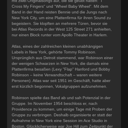
mit zwei Originalsongs auf, die sie geübt hatten: “I
Cross My Fingers“ und “Wheel Baby Wheel“. Mit dem
Band in der Hand reisten Bennie und die Jungs nach
New York City, um eine Plattenfirma für ihren Sound zu
begeistern. Sie klopften an mehrere Türen, bevor sie
bei Atlas Records in der West 125 Street 271 anhielten,
nur einen Block runter vom Apollo Theater in Harlem.
Atlas, eines der zahlreichen kleinen unabhängigen
Labels in New York, gehörte Tommy Robinson.
Ursprünglich aus Detroit stammend, war Robinson einer
der wenigen Schwarzen in New York, die damals eine
Plattenfirma besaßen (Lexy "Flap" Hanford und Bobby
Robinson – keine Verwandtschaft – waren weitere
Personen). Atlas war seit 1951 im Geschäft, hatte aber
erst kürzlich begonnen, Vokalgruppen aufzunehmen.
Robinson spielte das Band ab und sah Potenzial in der
Gruppe. Im November 1954 beschloss er, nach
Providence zu kommen, um einige Tage mit Proben der
Gruppe zu verbringen. Deshalb organisierte er statt der
Aufnahme in New York eine Session im Ace Studio in
Boston. Glücklicherweise war Joe Hill zum Zeitpunkt der