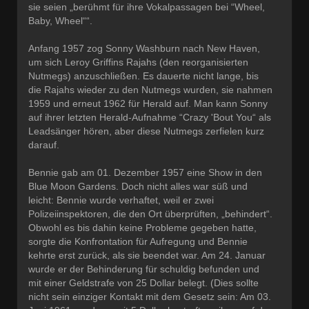
sie seien „berühmt für ihre Vokalpassagen bei “Wheel,
Baby, Wheel““.
Anfang 1957 zog Sonny Washburn nach New Haven,
um sich Leroy Griffins Rajahs (den reorganisierten
Nutmegs) anzuschließen. Es dauerte nicht lange, bis
die Rajahs wieder zu den Nutmegs wurden, sie nahmen
1959 und erneut 1962 für Herald auf. Man kann Sonny
auf ihrer letzten Herald-Aufnahme “Crazy 'Bout You“ als
Leadsänger hören, aber diese Nutmegs zerfielen kurz
darauf.
Bennie gab am 01. Dezember 1957 eine Show in den
Blue Moon Gardens. Doch nicht alles war süß und
leicht: Bennie wurde verhaftet, weil er zwei
Polizeiinspektoren, die den Ort überprüften, „behindert“.
Obwohl es bis dahin keine Probleme gegeben hatte,
sorgte die Konfrontation für Aufregung und Bennie
kehrte erst zurück, als sie beendet war. Am 24. Januar
wurde er der Behinderung für schuldig befunden und
mit einer Geldstrafe von 25 Dollar belegt. (Dies sollte
nicht sein einziger Kontakt mit dem Gesetz sein: Am 03.