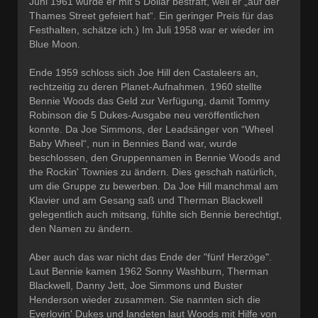
Juni 1961 wurde er mit 5 Dollar bestraft, weil er „auf der
Thames Street gefeiert hat“. Ein geringer Preis für das
Festhalten, schätze ich.) Im Juli 1958 war er wieder im
Blue Moon.
Ende 1959 schloss sich Joe Hill den Castaleers an,
rechtzeitig zu deren Planet-Aufnahmen. 1960 stellte
Bennie Woods das Geld zur Verfügung, damit Tommy
Robinson die 5 Dukes-Ausgabe neu veröffentlichen
konnte. Da Joe Simmons, der Leadsänger von “Wheel
Baby Wheel“, nun in Bennies Band war, wurde
beschlossen, den Gruppennamen in Bennie Woods and
the Rockin' Townies zu ändern. Dies geschah natürlich,
um die Gruppe zu bewerben. Da Joe Hill manchmal am
Klavier und am Gesang saß und Therman Blackwell
gelegentlich auch mitsang, fühlte sich Bennie berechtigt,
den Namen zu ändern.
Aber auch das war nicht das Ende der "fünf Herzöge".
Laut Bennie kamen 1962 Sonny Washburn, Therman
Blackwell, Danny Jett, Joe Simmons und Buster
Henderson wieder zusammen. Sie nannten sich die
Everlovin' Dukes und landeten laut Woods mit Hilfe von