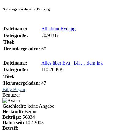
Anhänge an diesem Beitrag
Dateiname:
All about Eve.jpg
Dateigröße:
70.9 KB
Titel:
Heruntergeladen:
60
Dateiname:
Alles über Eva _Bil … dern.jpg
Dateigröße:
110.26 KB
Titel:
Heruntergeladen:
47
Billy Bryan
Benutzer
Geschlecht:
keine Angabe
Herkunft:
Berlin
Beiträge:
56834
Dabei seit:
10 / 2008
Betreff: