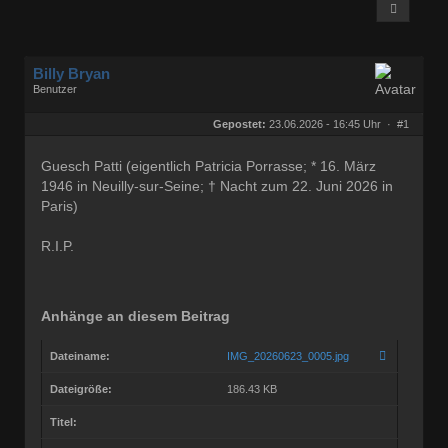
Billy Bryan
Benutzer
Geschlecht:
keine Angabe
Herkunft:
Berlin
Gepostet:
23.06.2026 - 16:45 Uhr ·
#1
Beiträge:
56843
Dabei seit:
10 / 2008
Guesch Patti (eigentlich Patricia Porrasse; * 16. März
1946 in Neuilly-sur-Seine; † Nacht zum 22. Juni 2026 in
Paris)
R.I.P.
Anhänge an diesem Beitrag
Dateiname:
IMG_20260623_0005.jpg
Dateigröße:
186.43 KB
Titel: