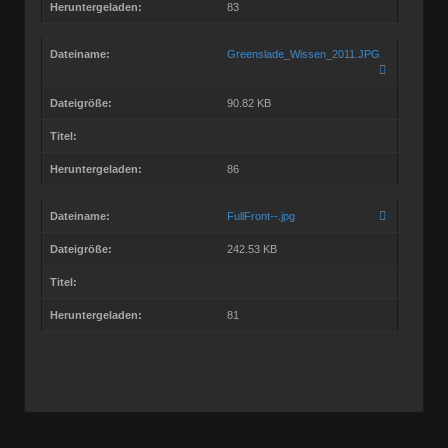
Heruntergeladen:
83
Dateiname:
Greenslade_Wissen_2011.JPG
Dateigröße:
90.82 KB
Titel:
Heruntergeladen:
86
Dateiname:
FullFront--.jpg
Dateigröße:
242.53 KB
Titel:
Heruntergeladen:
81