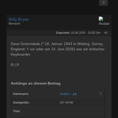
Billy Bryan
Benutzer
Geschlecht:
keine Angabe
Herkunft:
Berlin
Gepostet:
16.06.2026 - 15:05 Uhr ·
#1
Beiträge:
56843
Dabei seit:
10 / 2008
Dave Greenslade (* 18. Januar 1943 in Woking, Surrey,
England; † vor oder am 14. Juni 2026) war ein britischer
Keyboarder.
R.I.P.
Anhänge an diesem Beitrag
Dateiname:
Inside1---.jpg
Dateigröße:
157.49 KB
Titel: