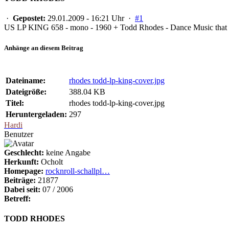
·
Gepostet:
29.01.2009 - 16:21 Uhr ·
#1
US LP KING 658 - mono - 1960 + Todd Rhodes - Dance Music that 
Anhänge an diesem Beitrag
Dateiname:
rhodes todd-lp-king-cover.jpg
Dateigröße:
388.04 KB
Titel:
rhodes todd-lp-king-cover.jpg
Heruntergeladen:
297
Hardi
Benutzer
Geschlecht:
keine Angabe
Herkunft:
Ocholt
Homepage:
rocknroll-schallpl…
Beiträge:
21877
Dabei seit:
07 / 2006
Betreff:
TODD RHODES