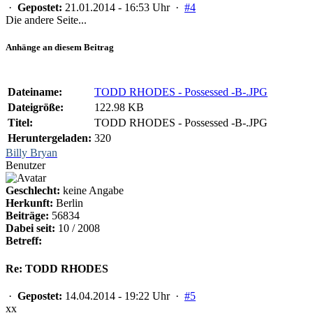
·
Gepostet:
21.01.2014 - 16:53 Uhr ·
#4
Die andere Seite...
Anhänge an diesem Beitrag
Dateiname:
TODD RHODES - Possessed -B-.JPG
Dateigröße:
122.98 KB
Titel:
TODD RHODES - Possessed -B-.JPG
Heruntergeladen:
320
Billy Bryan
Benutzer
Geschlecht:
keine Angabe
Herkunft:
Berlin
Beiträge:
56834
Dabei seit:
10 / 2008
Betreff:
Re: TODD RHODES
·
Gepostet:
14.04.2014 - 19:22 Uhr ·
#5
xx