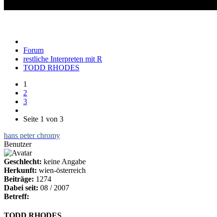
TODD RHODES
Forum
restliche Interpreten mit R
TODD RHODES
1
2
3
Seite 1 von 3
hans peter chromy
Benutzer
Geschlecht:
keine Angabe
Herkunft:
wien-österreich
Beiträge:
1274
Dabei seit:
08 / 2007
Betreff:
TODD RHODES