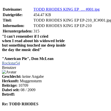
Dateiname:
TODD RHODES KING EP … #001.jpg
Dateigröße:
454.47 KB
Titel:
TODD RHODES KING EP EP-210_IC#001.jp
Information:
TODD RHODES KING EP EP-210
Heruntergeladen:
315
"I can't remember if I cried
when I read about his widowed bride
but something touched me deep inside
the day the music died"
"American Pie", Don McLean
Rockstar54
Benutzer
Geschlecht:
keine Angabe
Herkunft:
Muggensturm
Beiträge:
10709
Dabei seit:
08 / 2009
Betreff:
Re: TODD RHODES