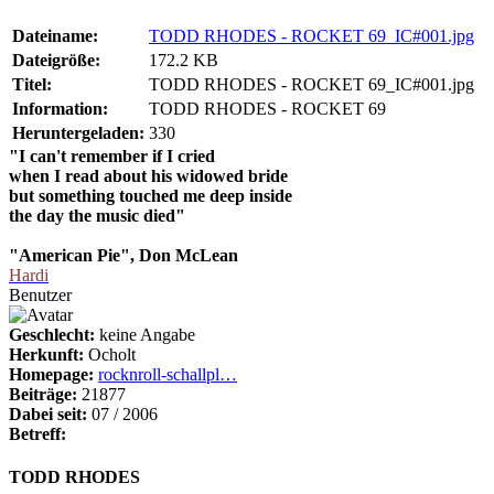
Dateiname:
TODD RHODES - ROCKET 69_IC#001.jpg
Dateigröße:
172.2 KB
Titel:
TODD RHODES - ROCKET 69_IC#001.jpg
Information:
TODD RHODES - ROCKET 69
Heruntergeladen:
330
"I can't remember if I cried
when I read about his widowed bride
but something touched me deep inside
the day the music died"
"American Pie", Don McLean
Hardi
Benutzer
Geschlecht:
keine Angabe
Herkunft:
Ocholt
Homepage:
rocknroll-schallpl…
Beiträge:
21877
Dabei seit:
07 / 2006
Betreff:
TODD RHODES