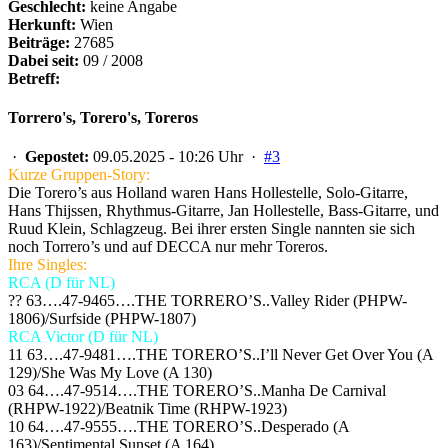
Geschlecht:
keine Angabe
Herkunft:
Wien
Beiträge:
27685
Dabei seit:
09 / 2008
Betreff:
Torrero's, Torero's, Toreros
·
Gepostet:
09.05.2025 - 10:26 Uhr ·
#3
Kurze Gruppen-Story:
Die Torero’s aus Holland waren Hans Hollestelle, Solo-Gitarre,
Hans Thijssen, Rhythmus-Gitarre, Jan Hollestelle, Bass-Gitarre, und
Ruud Klein, Schlagzeug. Bei ihrer ersten Single nannten sie sich
noch Torrero’s und auf DECCA nur mehr Toreros.
Ihre Singles:
RCA (D für NL)
?? 63….47-9465….THE TORRERO’S..Valley Rider (PHPW-
1806)/Surfside (PHPW-1807)
RCA Victor (D für NL)
11 63….47-9481….THE TORERO’S..I’ll Never Get Over You (A
129)/She Was My Love (A 130)
03 64….47-9514….THE TORERO’S..Manha De Carnival
(RHPW-1922)/Beatnik Time (RHPW-1923)
10 64….47-9555….THE TORERO’S..Desperado (A
163)/Sentimental Sunset (A 164)