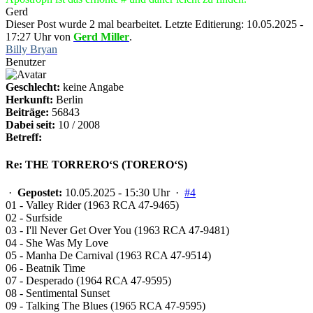
Gerd
Dieser Post wurde 2 mal bearbeitet. Letzte Editierung: 10.05.2025 -
17:27 Uhr von
Gerd Miller
.
Billy Bryan
Benutzer
Geschlecht:
keine Angabe
Herkunft:
Berlin
Beiträge:
56843
Dabei seit:
10 / 2008
Betreff:
Re: THE TORRERO‘S (TORERO‘S)
·
Gepostet:
10.05.2025 - 15:30 Uhr ·
#4
01 - Valley Rider (1963 RCA 47-9465)
02 - Surfside
03 - I'll Never Get Over You (1963 RCA 47-9481)
04 - She Was My Love
05 - Manha De Carnival (1963 RCA 47-9514)
06 - Beatnik Time
07 - Desperado (1964 RCA 47-9595)
08 - Sentimental Sunset
09 - Talking The Blues (1965 RCA 47-9595)