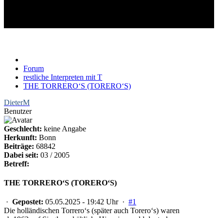
THE TORRERO‘S
(TORERO‘S)
Forum
restliche Interpreten mit T
THE TORRERO‘S (TORERO‘S)
DieterM
Benutzer
Geschlecht:
keine Angabe
Herkunft:
Bonn
Beiträge:
68842
Dabei seit:
03 / 2005
Betreff:
THE TORRERO‘S (TORERO‘S)
·
Gepostet:
05.05.2025 - 19:42 Uhr ·
#1
Die holländischen Torrero‘s (später auch Torero‘s) waren