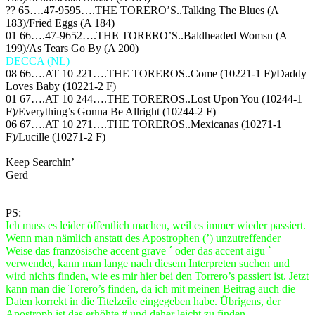
?? 65….47-9595….THE TORERO’S..Talking The Blues (A
183)/Fried Eggs (A 184)
01 66….47-9652….THE TORERO’S..Baldheaded Womsn (A
199)/As Tears Go By (A 200)
DECCA (NL)
08 66….AT 10 221….THE TOREROS..Come (10221-1 F)/Daddy
Loves Baby (10221-2 F)
01 67….AT 10 244….THE TOREROS..Lost Upon You (10244-1
F)/Everything’s Gonna Be Allright (10244-2 F)
06 67….AT 10 271….THE TOREROS..Mexicanas (10271-1
F)/Lucille (10271-2 F)
Keep Searchin’
Gerd
PS:
Ich muss es leider öffentlich machen, weil es immer wieder passiert.
Wenn man nämlich anstatt des Apostrophen (’) unzutreffender
Weise das französische accent grave ´ oder das accent aigu `
verwendet, kann man lange nach diesem Interpreten suchen und
wird nichts finden, wie es mir hier bei den Torrero’s passiert ist. Jetzt
kann man die Torero’s finden, da ich mit meinen Beitrag auch die
Daten korrekt in die Titelzeile eingegeben habe. Übrigens, der
Apostroph ist das erhöhte # und daher leicht zu finden.