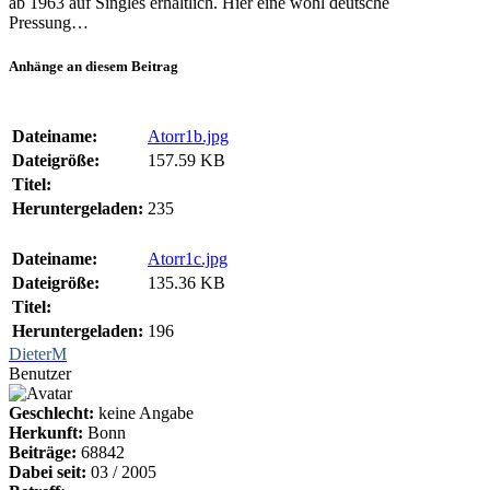
ab 1963 auf Singles erhältlich. Hier eine wohl deutsche
Pressung…
Anhänge an diesem Beitrag
Dateiname:
Atorr1b.jpg
Dateigröße:
157.59 KB
Titel:
Heruntergeladen:
235
Dateiname:
Atorr1c.jpg
Dateigröße:
135.36 KB
Titel:
Heruntergeladen:
196
DieterM
Benutzer
Geschlecht:
keine Angabe
Herkunft:
Bonn
Beiträge:
68842
Dabei seit:
03 / 2005