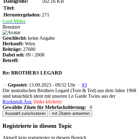
Dateigröße:
502.16 KB
Titel:
Heruntergeladen:
271
Gerd Miller
Benutzer
Geschlecht:
keine Angabe
Herkunft:
Wien
Beiträge:
27680
Dabei seit:
09 / 2008
Betreff:
Re: BROTHERS LEGARD
·
Gepostet:
13.09.2023 - 09:52 Uhr ·
#3
Die australischen Brothers Legard (Tom & Ted) aus dem Jahre 1968
sind tatsächlich ident mit unseren Le Garde Twins aus der
Rocknroll-Ära:
(links klicken)
Gewählte Zitate für Mehrfachzitierung:
0
Auswahl zurücksetzen
mit Zitaten antworten
Registrierte in diesem Topic
Aktuell kein registrierter in diesem Bereich