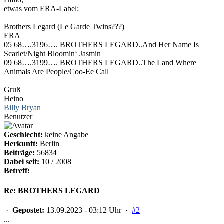
etwas vom ERA-Label:
Brothers Legard (Le Garde Twins???)
ERA
05 68….3196…. BROTHERS LEGARD..And Her Name Is
Scarlet/Night Bloomin‘ Jasmin
09 68….3199…. BROTHERS LEGARD..The Land Where
Animals Are People/Coo-Ee Call
Gruß
Heino
Billy Bryan
Benutzer
Geschlecht:
keine Angabe
Herkunft:
Berlin
Beiträge:
56834
Dabei seit:
10 / 2008
Betreff:
Re: BROTHERS LEGARD
·
Gepostet:
13.09.2023 - 03:12 Uhr ·
#2
...