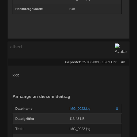
Heruntergeladen:
548
albert
Gepostet:
25.08.2009 - 16:09 Uhr ·
#8
xxx
Anhänge an diesem Beitrag
Dateiname:
IMG_0022.jpg
Dateigröße:
113.43 KB
Titel:
IMG_0022.jpg