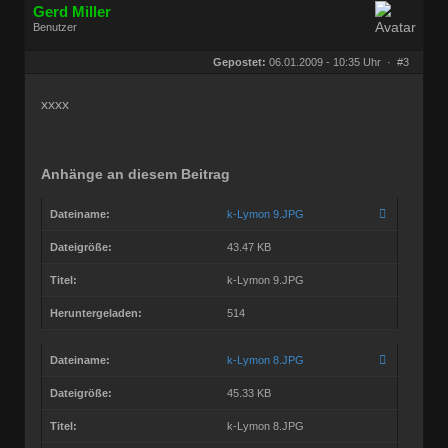
Gerd Miller
Benutzer
Geschlecht:
keine Angabe
Herkunft:
Wien
Gepostet:
06.01.2009 - 10:35 Uhr ·
#3
Beiträge:
27682
Dabei seit:
09 / 2008
xxxx
Anhänge an diesem Beitrag
Dateiname:
k-Lymon 9.JPG
Dateigröße:
43.47 KB
Titel:
k-Lymon 9.JPG
Heruntergeladen:
514
Dateiname:
k-Lymon 8.JPG
Dateigröße:
45.33 KB
Titel:
k-Lymon 8.JPG