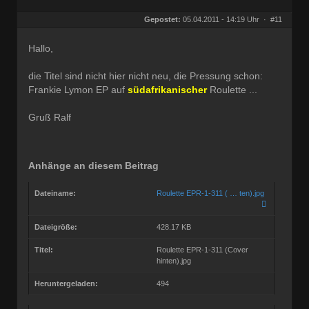
Geschlecht:
keine Angabe
Herkunft:
Kassel
Gepostet:
05.04.2011 - 14:19 Uhr ·
#11
Homepage:
ralfs-radio-blog.b…
Beiträge:
3207
Dabei seit:
01 / 2008
Hallo,
die Titel sind nicht hier nicht neu, die Pressung schon:
Frankie Lymon EP auf
südafrikanischer
Roulette ...
Gruß Ralf
Anhänge an diesem Beitrag
Dateiname:
Roulette EPR-1-311 ( … ten).jpg
Dateigröße:
428.17 KB
Titel:
Roulette EPR-1-311 (Cover
hinten).jpg
Heruntergeladen:
494