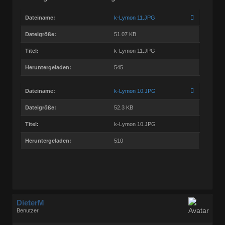
Dateiname:
k-Lymon 11.JPG
Dateigröße:
51.07 KB
Titel:
k-Lymon 11.JPG
Heruntergeladen:
545
Dateiname:
k-Lymon 10.JPG
Dateigröße:
52.3 KB
Titel:
k-Lymon 10.JPG
Heruntergeladen:
510
DieterM
Benutzer
Geschlecht:
keine Angabe