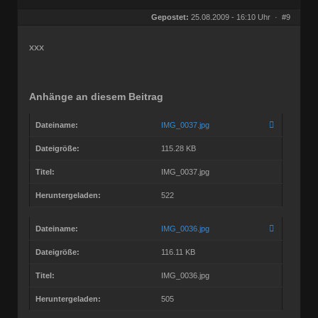
Gepostet:
25.08.2009 - 16:10 Uhr ·
#9
xxx
Anhänge an diesem Beitrag
Dateiname:
IMG_0037.jpg
Dateigröße:
115.28 KB
Titel:
IMG_0037.jpg
Heruntergeladen:
522
Dateiname:
IMG_0036.jpg
Dateigröße:
116.11 KB
Titel:
IMG_0036.jpg
Heruntergeladen:
505