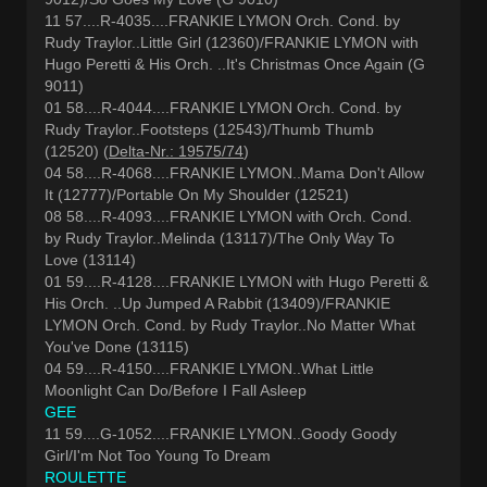
11 57....R-4035....FRANKIE LYMON Orch. Cond. by
Rudy Traylor..Little Girl (12360)/FRANKIE LYMON with
Hugo Peretti & His Orch. ..It's Christmas Once Again (G
9011)
01 58....R-4044....FRANKIE LYMON Orch. Cond. by
Rudy Traylor..Footsteps (12543)/Thumb Thumb
(12520) (
Delta-Nr.: 19575/74
)
04 58....R-4068....FRANKIE LYMON..Mama Don't Allow
It (12777)/Portable On My Shoulder (12521)
08 58....R-4093....FRANKIE LYMON with Orch. Cond.
by Rudy Traylor..Melinda (13117)/The Only Way To
Love (13114)
01 59....R-4128....FRANKIE LYMON with Hugo Peretti &
His Orch. ..Up Jumped A Rabbit (13409)/FRANKIE
LYMON Orch. Cond. by Rudy Traylor..No Matter What
You've Done (13115)
04 59....R-4150....FRANKIE LYMON..What Little
Moonlight Can Do/Before I Fall Asleep
GEE
11 59....G-1052....FRANKIE LYMON..Goody Goody
Girl/I'm Not Too Young To Dream
ROULETTE