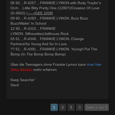
06 60....R-4257....FRANKIE LYMON with Rudy Traylor's
Orch. ..Little Bitty Pretty One (12807)/Creation Of Love
(G-9002) (
-----/GEE 1039
)
09 60....R-4283....FRANKIE LYMON..Buzz Buzz
Buzz/Waitin' In School
12 60....R-4310....FRANKIE
LYMON..Silhouettes/Jailhouse Rock
03 61....R-4348....FRANKIE LYMON..Change
Partners/So Young And So In Love
?? 61....R-4391....FRANKIE LYMON..Young/I Put The
Bomp (In The Bomp Bomp Bomp)
Über die Teenagers ohne Frankie Lymon kann
man hier
(links klicken)
mehr erfahren.
Keep Searchin'
Gerd
1
2
3
Seite 1 von 3