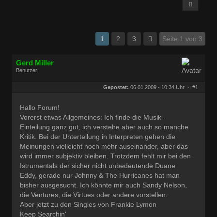
1
2
3
Seite 1 von 3
Gerd Miller
Benutzer
Geschlecht:
keine Angabe
Herkunft:
Wien
Gepostet:
06.01.2009 - 10:34 Uhr ·
#1
Beiträge:
27682
Dabei seit:
09 / 2008
Hallo Forum!
Vorerst etwas Allgemeines: Ich finde die Musik-
Einteilung ganz gut, ich verstehe aber auch so manche
Kritik. Bei der Unterteilung in Interpreten gehen die
Meinungen vielleicht noch mehr auseinander, aber das
wird immer subjektiv bleiben. Trotzdem fehlt mir bei den
Istrumentals der sicher nicht unbedeutende Duane
Eddy, gerade nur Johnny & The Hurricanes hat man
bisher ausgesucht. Ich könnte mir auch Sandy Nelson,
die Ventures, die Virtues oder andere vorstellen.
Aber jetzt zu den Singles von Frankie Lymon
Keep Searchin'