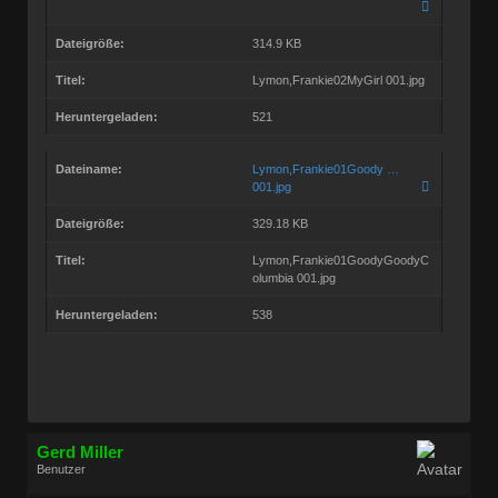
Dateigröße:
314.9 KB
Titel:
Lymon,Frankie02MyGirl 001.jpg
Heruntergeladen:
521
Dateiname:
Lymon,Frankie01Goody …
001.jpg
Dateigröße:
329.18 KB
Titel:
Lymon,Frankie01GoodyGoodyC
olumbia 001.jpg
Heruntergeladen:
538
Gerd Miller
Benutzer
Geschlecht:
keine Angabe