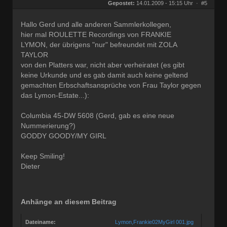
Herkunft:
Bonn
Gepostet:
14.01.2009 - 15:15 Uhr ·
#5
Beiträge:
68826
Dabei seit:
03 / 2005
Hallo Gerd und alle anderen Sammlerkollegen,
hier mal ROULETTE Recordings von FRANKIE
LYMON, der übrigens "nur" befreundet mit ZOLA
TAYLOR
von den Platters war, nicht aber verheiratet (es gibt
keine Urkunde und es gab damit auch keine geltend
gemachten Erbschaftsansprüche von Frau Taylor gegen
das Lymon-Estate...):
Columbia 45-DW 5608 (Gerd, gab es eine neue
Nummerierung?)
GODDY GOODY/MY GIRL
Keep Smiling!
Dieter
Anhänge an diesem Beitrag
Dateiname:
Lymon,Frankie02MyGirl 001.jpg