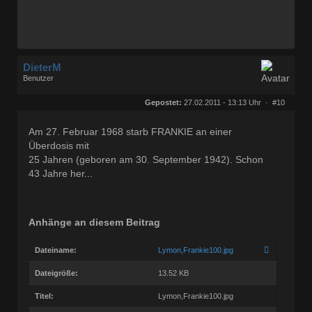
DieterM
Benutzer
Geschlecht:
keine Angabe
Herkunft:
Bonn
Gepostet:
27.02.2011 - 13:13 Uhr ·
#10
Beiträge:
68826
Dabei seit:
03 / 2005
Am 27. Februar 1968 starb FRANKIE an einer
Überdosis mit
25 Jahren (geboren am 30. September 1942). Schon
43 Jahre her...
Anhänge an diesem Beitrag
Dateiname:
Lymon,Frankie100.jpg
Dateigröße:
13.52 KB
Titel:
Lymon,Frankie100.jpg