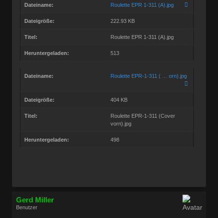
Dateiname:
Roulette EPR 1-311 (A).jpg
Dateigröße:
222.93 KB
Titel:
Roulette EPR 1-311 (A).jpg
Heruntergeladen:
513
Dateiname:
Roulette EPR-1-311 ( … orn).jpg
Dateigröße:
404 KB
Titel:
Roulette EPR-1-311 (Cover
vorn).jpg
Heruntergeladen:
498
Gerd Miller
Benutzer
Geschlecht:
keine Angabe