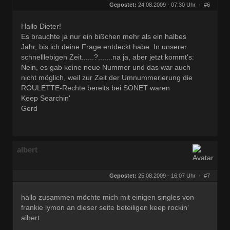
Herkunft:
Wien
Gepostet:
24.08.2009 - 07:30 Uhr ·
#6
Beiträge:
27682
Dabei seit:
09 / 2008
Hallo Dieter!
Es brauchte ja nur ein bißchen mehr als ein halbes
Jahr, bis ich deine Frage entdeckt habe. In unserer
schnelllebigen Zeit......?.......na ja, aber jetzt kommt's:
Nein, es gab keine neue Nummer und das war auch
nicht möglich, weil zur Zeit der Umnummerierung die
ROULETTE-Rechte bereits bei SONET waren
Keep Searchin'
Gerd
albert
Gepostet:
25.08.2009 - 16:07 Uhr ·
#7
hallo zusammen möchte mich mit einigen singles von
frankie lymon an dieser seite beteiligen keep rockin'
albert