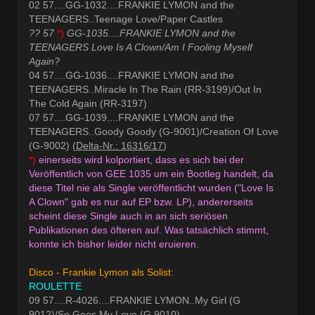
02 57....GG-1032....FRANKIE LYMON and the
TEENAGERS..Teenage Love/Paper Castles
?? 57
*)
GG-1035....FRANKIE LYMON and the
TEENAGERS Love Is A Clown/Am I Fooling Myself
Again?
04 57....GG-1036....FRANKIE LYMON and the
TEENAGERS..Miracle In The Rain (RR-3199)/Out In
The Cold Again (RR-3197)
07 57....GG-1039....FRANKIE LYMON and the
TEENAGERS..Goody Goody (G-9001)/Creation Of Love
(G-9002) (
Delta-Nr.: 16316/17
)
*)
einerseits wird kolportiert, dass es sich bei der
Veröffentlich von GEE 1035 um ein Bootleg handelt, da
diese Titel nie als Single veröffentlicht wurden ("Love Is
A Clown" gab es nur auf EP bzw. LP), andererseits
scheint diese Single auch in an sich seriösen
Publikationen des öfteren auf. Was tatsächlich stimmt,
konnte ich bisher leider nicht eruieren.
Disco - Frankie Lymon als Solist:
ROULETTE
09 57....R-4026....FRANKIE LYMON..My Girl (G
9012)/So Goes My Love (G 9010)