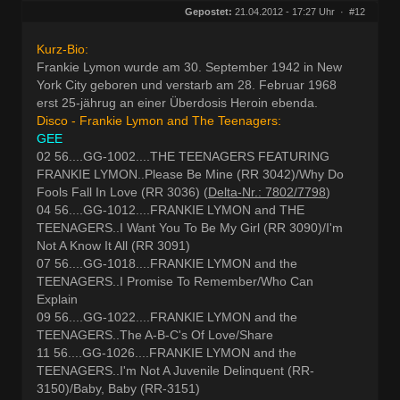
Herkunft:
Wien
Gepostet:
21.04.2012 - 17:27 Uhr ·
#12
Beiträge:
27682
Dabei seit:
09 / 2008
Kurz-Bio:
Frankie Lymon wurde am 30. September 1942 in New
York City geboren und verstarb am 28. Februar 1968
erst 25-jährug an einer Überdosis Heroin ebenda.
Disco - Frankie Lymon and The Teenagers:
GEE
02 56....GG-1002....THE TEENAGERS FEATURING
FRANKIE LYMON..Please Be Mine (RR 3042)/Why Do
Fools Fall In Love (RR 3036) (
Delta-Nr.: 7802/7798
)
04 56....GG-1012....FRANKIE LYMON and THE
TEENAGERS..I Want You To Be My Girl (RR 3090)/I'm
Not A Know It All (RR 3091)
07 56....GG-1018....FRANKIE LYMON and the
TEENAGERS..I Promise To Remember/Who Can
Explain
09 56....GG-1022....FRANKIE LYMON and the
TEENAGERS..The A-B-C's Of Love/Share
11 56....GG-1026....FRANKIE LYMON and the
TEENAGERS..I'm Not A Juvenile Delinquent (RR-
3150)/Baby, Baby (RR-3151)