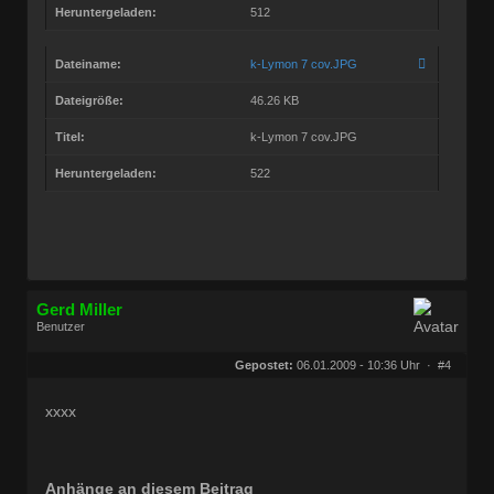
Heruntergeladen:
512
Dateiname:
k-Lymon 7 cov.JPG
Dateigröße:
46.26 KB
Titel:
k-Lymon 7 cov.JPG
Heruntergeladen:
522
Gerd Miller
Benutzer
Geschlecht:
keine Angabe
Herkunft:
Wien
Gepostet:
06.01.2009 - 10:36 Uhr ·
#4
Beiträge:
27682
Dabei seit:
09 / 2008
xxxx
Anhänge an diesem Beitrag