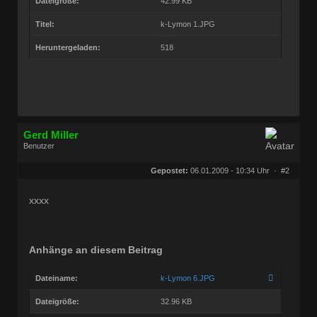
Dateigröße:
42.99 KB
Titel:
k-Lymon 1.JPG
Heruntergeladen:
518
Gerd Miller
Benutzer
Geschlecht:
keine Angabe
Herkunft:
Wien
Gepostet:
06.01.2009 - 10:34 Uhr ·
#2
Beiträge:
27682
Dabei seit:
09 / 2008
xxxx
Anhänge an diesem Beitrag
Dateiname:
k-Lymon 6.JPG
Dateigröße:
32.96 KB