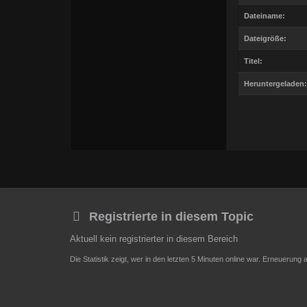
Dateiname:
Dateigröße:
Titel:
Heruntergeladen:
Registrierte in diesem Topic
Aktuell kein registrierter in diesem Bereich
Die Statistik zeigt, wer in den letzten 5 Minuten online war. Erneuerung