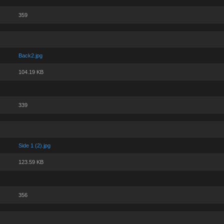
359
Back2.jpg
104.19 KB
339
Side 1 (2).jpg
123.59 KB
356