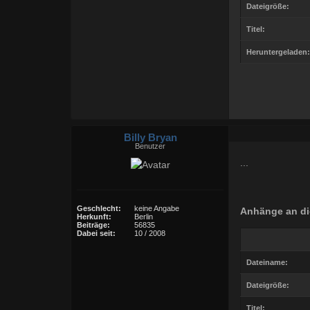
Dateigröße:
Titel:
Heruntergeladen:
Billy Bryan
Benutzer
...
Geschlecht:
keine Angabe
Anhänge an di
Herkunft:
Berlin
Beiträge:
56835
Dabei seit:
10 / 2008
Dateiname:
Dateigröße:
Titel: