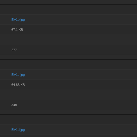
Elv1b.jpg
67.1 KB
277
Elv1c.jpg
64.86 KB
348
Elv1d.jpg