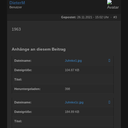
DieterM
Benutzer
Geschlecht:
keine Angabe
Herkunft:
Bonn
Gepostet:
26.11.2021 - 15:02 Uhr ·
#3
Beiträge:
68844
Dabei seit:
03 / 2005
1963
Anhänge an diesem Beitrag
Dateiname:
Juhnke1.jpg
Dateigröße:
104.87 KB
Titel:
Heruntergeladen:
398
Dateiname:
Juhnke1c.jpg
Dateigröße:
184.89 KB
Titel: