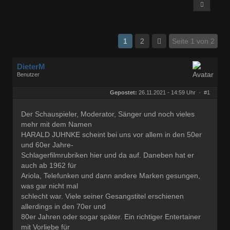
1
2
Seite 1 von 2
DieterM
Benutzer
Geschlecht:
keine Angabe
Herkunft:
Bonn
Gepostet:
26.11.2021 - 14:59 Uhr ·
#1
Beiträge:
68844
Dabei seit:
03 / 2005
Der Schauspieler, Moderator, Sänger und noch vieles
mehr mit dem Namen
HARALD JUHNKE scheint bei uns vor allem in den 50er
und 60er Jahre-
Schlagerfilmrubriken hier und da auf. Daneben hat er
auch ab 1962 für
Ariola, Telefunken und dann andere Marken gesungen,
was gar nicht mal
schlecht war. Viele seiner Gesangstitel erschienen
allerdings in den 70er und
80er Jahren oder sogar später. Ein richtiger Entertainer
mit Vorliebe für