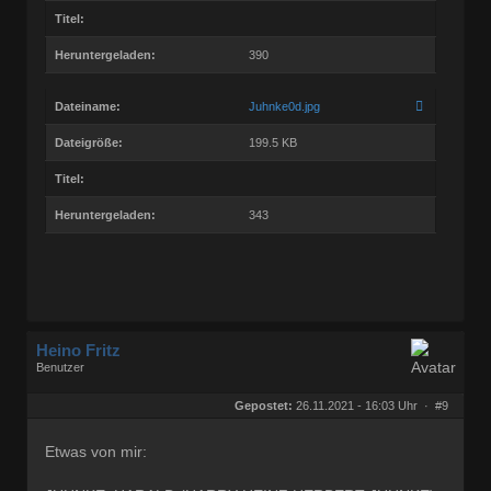
Titel:
Heruntergeladen:
390
Dateiname:
Juhnke0d.jpg
Dateigröße:
199.5 KB
Titel:
Heruntergeladen:
343
Heino Fritz
Benutzer
Geschlecht:
keine Angabe
Herkunft:
Hannover
Gepostet:
26.11.2021 - 16:03 Uhr ·
#9
Alter:
80
Beiträge:
11829
Dabei seit:
09 / 2006
Etwas von mir: