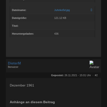
Dateiname:
Juhnke5d.jpg
Dateigröße:
121.12 KB
Titel:
Heruntergeladen:
436
DieterM
Benutzer
Geschlecht:
keine Angabe
Herkunft:
Bonn
Gepostet:
26.11.2021 - 15:01 Uhr ·
#2
Beiträge:
68844
Dabei seit:
03 / 2005
Dezember 1961
Anhänge an diesem Beitrag