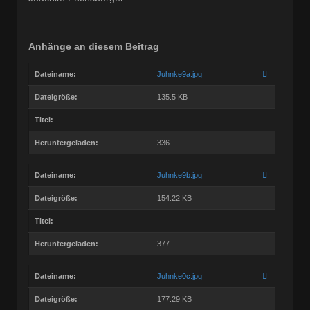
Anhänge an diesem Beitrag
Dateiname:
Juhnke9a.jpg
Dateigröße:
135.5 KB
Titel:
Heruntergeladen:
336
Dateiname:
Juhnke9b.jpg
Dateigröße:
154.22 KB
Titel:
Heruntergeladen:
377
Dateiname:
Juhnke0c.jpg
Dateigröße:
177.29 KB