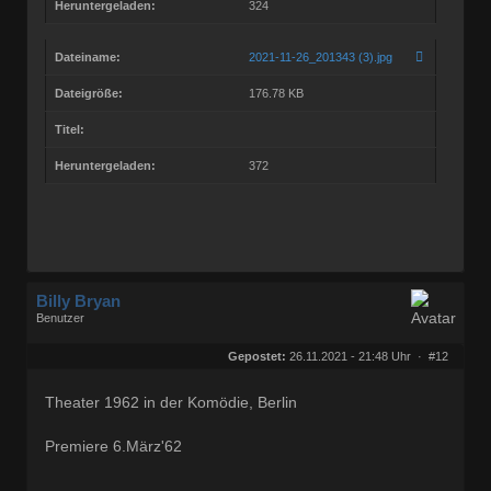
Heruntergeladen:
324
Dateiname:
2021-11-26_201343 (3).jpg
Dateigröße:
176.78 KB
Titel:
Heruntergeladen:
372
Billy Bryan
Benutzer
Geschlecht:
keine Angabe
Herkunft:
Berlin
Gepostet:
26.11.2021 - 21:48 Uhr ·
#12
Beiträge:
56843
Dabei seit:
10 / 2008
Theater 1962 in der Komödie, Berlin
Premiere 6.März'62