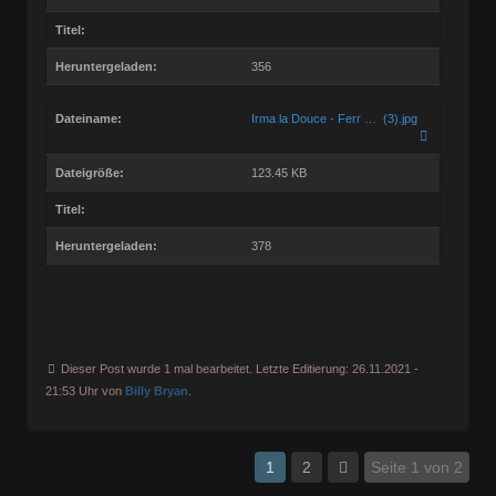
Titel:
Heruntergeladen:
356
Dateiname:
Irma la Douce - Ferr … (3).jpg
Dateigröße:
123.45 KB
Titel:
Heruntergeladen:
378
Dieser Post wurde 1 mal bearbeitet. Letzte Editierung: 26.11.2021 -
21:53 Uhr von
Billy Bryan
.
1
2
Seite 1 von 2