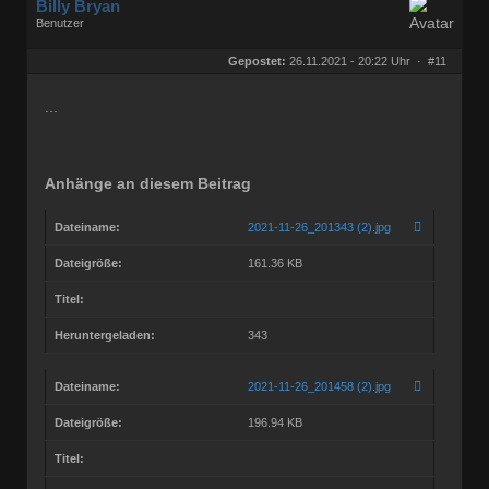
Billy Bryan
Benutzer
Geschlecht:
keine Angabe
Herkunft:
Berlin
Gepostet:
26.11.2021 - 20:22 Uhr ·
#11
Beiträge:
56843
Dabei seit:
10 / 2008
...
Anhänge an diesem Beitrag
Dateiname:
2021-11-26_201343 (2).jpg
Dateigröße:
161.36 KB
Titel:
Heruntergeladen:
343
Dateiname:
2021-11-26_201458 (2).jpg
Dateigröße:
196.94 KB
Titel: