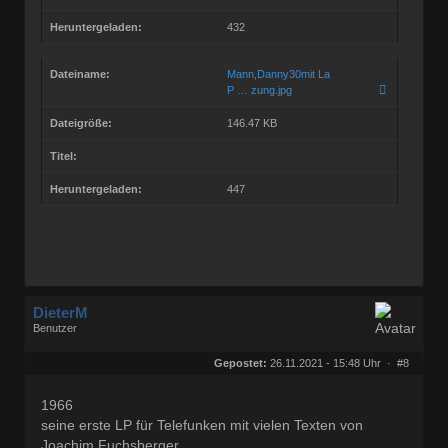
Heruntergeladen:
432
Dateiname:
Mann,Danny30mit La
P … zung.jpg
Dateigröße:
146.47 KB
Titel:
Heruntergeladen:
447
DieterM
Benutzer
Geschlecht:
keine Angabe
Herkunft:
Bonn
Gepostet:
26.11.2021 - 15:48 Uhr ·
#8
Beiträge:
68844
Dabei seit:
03 / 2005
1966
seine erste LP für Telefunken mit vielen Texten von
Joachim Fuchsberger