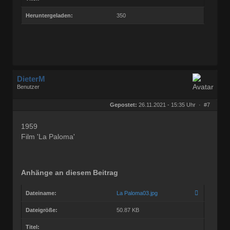
Heruntergeladen:
350
DieterM
Benutzer
Geschlecht:
keine Angabe
Herkunft:
Bonn
Gepostet:
26.11.2021 - 15:35 Uhr ·
#7
Beiträge:
68844
Dabei seit:
03 / 2005
1959
Film 'La Paloma'
Anhänge an diesem Beitrag
Dateiname:
La Paloma03.jpg
Dateigröße:
50.87 KB
Titel: