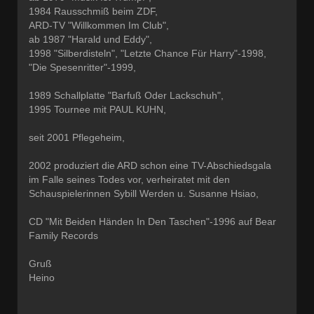
1984 Rausschmiß beim ZDF,
ARD-TV "Willkommen Im Club",
ab 1987 "Harald und Eddy",
1998 "Silberdisteln", "Letzte Chance Für Harry"-1998,
"Die Spesenritter"-1999,
1989 Schallplatte "Barfuß Oder Lackschuh",
1995 Tournee mit PAUL KUHN,
seit 2001 Pflegeheim,
2002 produziert die ARD schon eine TV-Abschiedsgala
im Falle seines Todes vor, verheiratet mit den
Schauspielerinnen Sybill Werden u. Susanne Hsiao,
CD "Mit Beiden Händen In Den Taschen"-1996 auf Bear
Family Records
Gruß
Heino