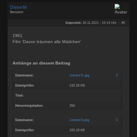
DieterM
Benutzer
Geschlecht:
keine Angabe
Herkunft:
Bonn
Gepostet:
26.11.2021 - 15:14 Uhr ·
#5
Beiträge:
68844
Dabei seit:
03 / 2005
1961
Film 'Davon träumen alle Mädchen'
Anhänge an diesem Beitrag
Dateiname:
Juhnke7c.jpg
Dateigröße:
232.28 KB
Titel:
Heruntergeladen:
356
Dateiname:
Juhnke7a.jpg
Dateigröße:
155.18 KB