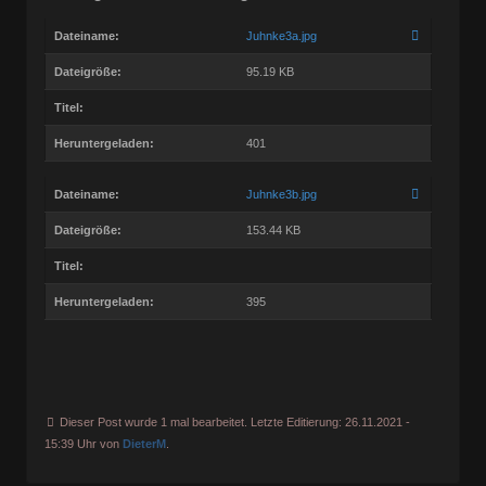
Dateiname:
Juhnke3a.jpg
Dateigröße:
95.19 KB
Titel:
Heruntergeladen:
401
Dateiname:
Juhnke3b.jpg
Dateigröße:
153.44 KB
Titel:
Heruntergeladen:
395
Dieser Post wurde 1 mal bearbeitet. Letzte Editierung: 26.11.2021 -
15:39 Uhr von
DieterM
.