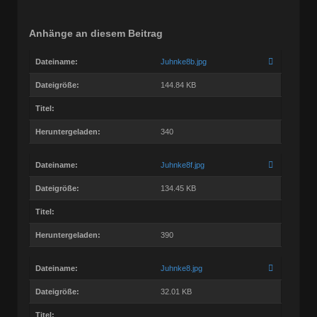
Anhänge an diesem Beitrag
Dateiname:
Juhnke8b.jpg
Dateigröße:
144.84 KB
Titel:
Heruntergeladen:
340
Dateiname:
Juhnke8f.jpg
Dateigröße:
134.45 KB
Titel:
Heruntergeladen:
390
Dateiname:
Juhnke8.jpg
Dateigröße:
32.01 KB
Titel: