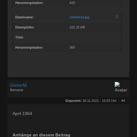
Heruntergeladen:
420
Dateiname:
Juhnke1d.jpg
Dateigröße:
102.32 KB
Titel:
Heruntergeladen:
360
DieterM
Benutzer
Geschlecht:
keine Angabe
Herkunft:
Bonn
Gepostet:
26.11.2021 - 15:03 Uhr ·
#4
Beiträge:
68844
Dabei seit:
03 / 2005
April 1964
Anhänge an diesem Beitrag