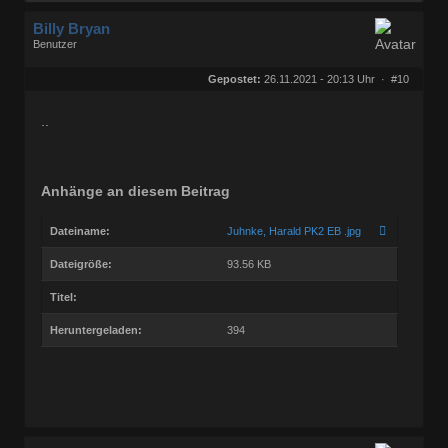
Billy Bryan
Benutzer
Geschlecht:
keine Angabe
Herkunft:
Berlin
Gepostet:
26.11.2021 - 20:13 Uhr ·
#10
Beiträge:
56843
Dabei seit:
10 / 2008
..
Anhänge an diesem Beitrag
Dateiname:
Juhnke, Harald PK2 EB .jpg
Dateigröße:
93.56 KB
Titel:
Heruntergeladen:
394