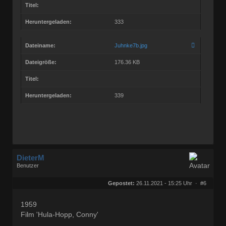
Titel:
Heruntergeladen:
333
Dateiname:
Juhnke7b.jpg
Dateigröße:
176.36 KB
Titel:
Heruntergeladen:
339
DieterM
Benutzer
Geschlecht:
keine Angabe
Herkunft:
Bonn
Gepostet:
26.11.2021 - 15:25 Uhr ·
#6
Beiträge:
68844
Dabei seit:
03 / 2005
1959
Film 'Hula-Hopp, Conny'