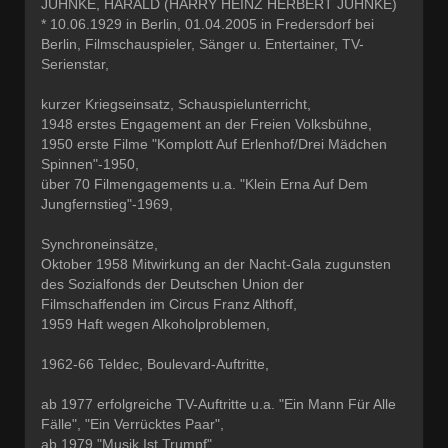
JUHNKE, HARALD (HARRY HEINZ HERBERT JUHNKE)
* 10.06.1929 in Berlin, 01.04.2005 in Fredersdorf bei
Berlin, Filmschauspieler, Sänger u. Entertainer, TV-
Serienstar,
kurzer Kriegseinsatz, Schauspielunterricht,
1948 erstes Engagement an der Freien Volksbühne,
1950 erste Filme "Komplott Auf Erlenhof/Drei Mädchen
Spinnen"-1950,
über 70 Filmengagements u.a. "Klein Erna Auf Dem
Jungfernstieg"-1969,
Synchroneinsätze,
Oktober 1958 Mitwirkung an der Nacht-Gala zugunsten
des Sozialfonds der Deutschen Union der
Filmschaffenden im Circus Franz Althoff,
1959 Haft wegen Alkoholproblemen,
1962-66 Teldec, Boulevard-Auftritte,
ab 1977 erfolgreiche TV-Auftritte u.a. "Ein Mann Für Alle
Fälle", "Ein Verrücktes Paar",
ab 1979 "Musik Ist Trumpf",