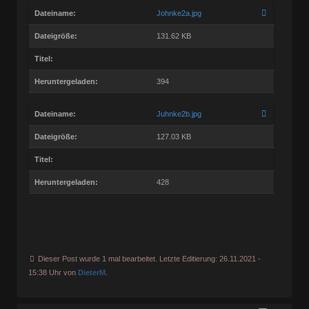
Dateiname:
Johnke2a.jpg
Dateigröße:
131.62 KB
Titel:
Heruntergeladen:
394
Dateiname:
Juhnke2b.jpg
Dateigröße:
127.03 KB
Titel:
Heruntergeladen:
428
Dieser Post wurde 1 mal bearbeitet. Letzte Editierung: 26.11.2021 -
15:38 Uhr von
DieterM
.