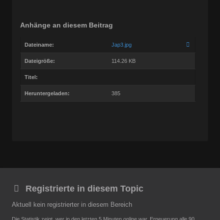
Anhänge an diesem Beitrag
Dateiname:
Jap3.jpg
Dateigröße:
114.26 KB
Titel:
Heruntergeladen:
385
Registrierte in diesem Topic
Aktuell kein registrierter in diesem Bereich
Die Statistik zeigt, wer in den letzten 5 Minuten online war. Erneuerung alle 90