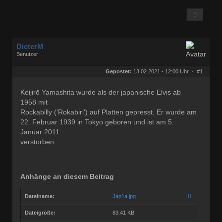
DieterM
Benutzer
Geschlecht:
keine Angabe
Herkunft:
Bonn
Gepostet:
13.02.2021 - 12:00 Uhr ·
#1
Beiträge:
68782
Dabei seit:
03 / 2005
Keijirō Yamashita wurde als der japanische Elvis ab
1958 mit
Rockabilly ('Rokabiri') auf Platten gepresst. Er wurde am
22. Februar 1939 in Tokyo geboren und ist am 5.
Januar 2011
verstorben.
Anhänge an diesem Beitrag
Dateiname:
Jap1a.jpg
Dateigröße:
83.41 KB