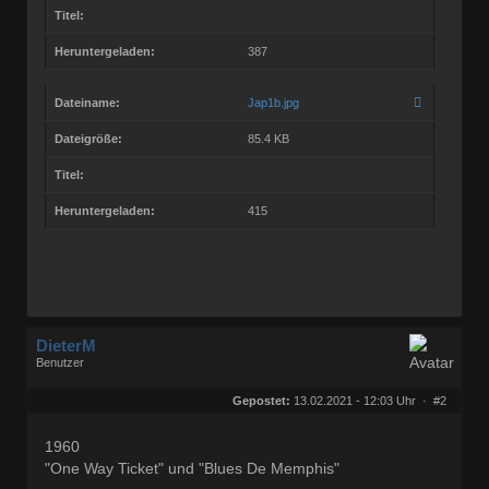
Titel:
Heruntergeladen:
387
Dateiname:
Jap1b.jpg
Dateigröße:
85.4 KB
Titel:
Heruntergeladen:
415
DieterM
Benutzer
Geschlecht:
keine Angabe
Herkunft:
Bonn
Gepostet:
13.02.2021 - 12:03 Uhr ·
#2
Beiträge:
68782
Dabei seit:
03 / 2005
1960
"One Way Ticket" und "Blues De Memphis"