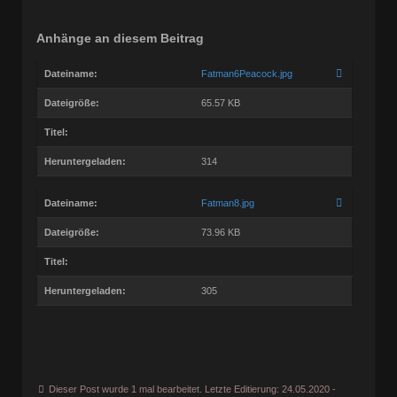
Anhänge an diesem Beitrag
Dateiname:
Fatman6Peacock.jpg
Dateigröße:
65.57 KB
Titel:
Heruntergeladen:
314
Dateiname:
Fatman8.jpg
Dateigröße:
73.96 KB
Titel:
Heruntergeladen:
305
Dieser Post wurde 1 mal bearbeitet. Letzte Editierung: 24.05.2020 -