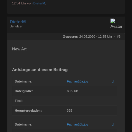
12:34 Uhr von
DieterM
.
DieterM
Benutzer
Geschlecht:
keine Angabe
Herkunft:
Bonn
Gepostet:
24.05.2020 - 12:35 Uhr ·
#3
Beiträge:
68800
Dabei seit:
03 / 2005
New Art
Anhänge an diesem Beitrag
Dateiname:
Fatman10a.jpg
Dateigröße:
80.5 KB
Titel:
Heruntergeladen:
325
Dateiname:
Fatman10b.jpg