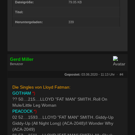
Dateigröße:
79.05 KB
Titel:
Heruntergeladen:
339
Gerd Miller
Benutzer
Geschlecht:
keine Angabe
Herkunft:
Wien
Gepostet:
03.06.2020 - 11:13 Uhr ·
#4
Beiträge:
27682
Dabei seit:
09 / 2008
Die Singles von Lloyd Fatman:
GOTHAM
*)
?? 50....215....LLOYD "FAT MAN" SMITH..Roll On
Mule/Little Leg Woman
PEACOCK
*)
02 52....1593....LLOYD "FAT MAN" SMITH..Giddy-Up
Giddy-Up (All Night Long) (ACA-2048)/I Wonder Why
(ACA-2049)