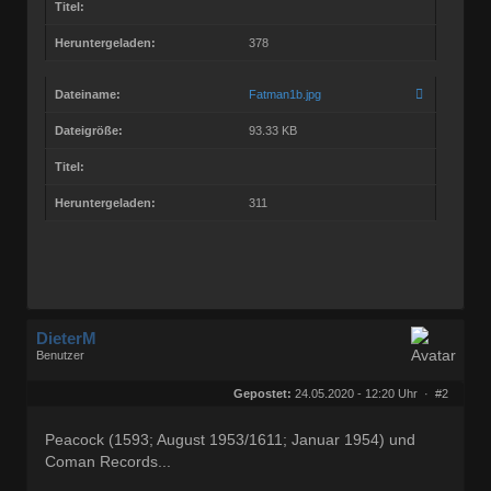
Titel:
Heruntergeladen:
378
Dateiname:
Fatman1b.jpg
Dateigröße:
93.33 KB
Titel:
Heruntergeladen:
311
DieterM
Benutzer
Geschlecht:
keine Angabe
Herkunft:
Bonn
Gepostet:
24.05.2020 - 12:20 Uhr ·
#2
Beiträge:
68800
Dabei seit:
03 / 2005
Peacock (1593; August 1953/1611; Januar 1954) und
Coman Records...