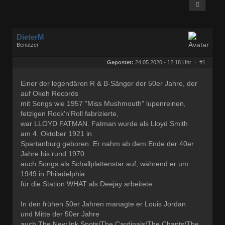
DieterM
Benutzer
Geschlecht:
keine Angabe
Herkunft:
Bonn
Gepostet:
24.05.2020 - 12:18 Uhr ·
#1
Beiträge:
68800
Dabei seit:
03 / 2005
Einer der legendären R & B-Sänger der 50er Jahre, der
auf Okeh Records
mit Songs wie 1957 "Miss Mushmouth" lupenreinen,
fetzigen Rock'n'Roll fabrizierte,
war LLOYD FATMAN. Fatman wurde als Lloyd Smith
am 4. Oktober 1921 in
Spartanburg geboren. Er nahm ab dem Ende der 40er
Jahre bis rund 1970
auch Songs als Schallplattenstar auf, während er um
1949 in Philadelphia
für die Station WHAT als Deejay arbeitete.
In den frühen 50er Jahren managte er Louis Jordan
und Mitte der 50er Jahre
auch The New Ink Spots/The Cardinals/The Chants/The