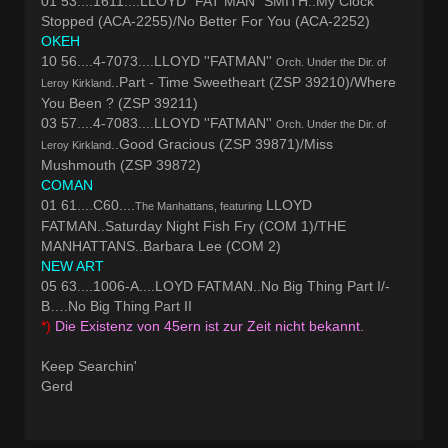
01 53....1611....LLOYD "FAT MAN" SMITH..My Clock
Stopped (ACA-2255)/No Better For You (ACA-2252)
OKEH
10 56....4-7073....LLOYD ''FATMAN''
Orch. Under the Dir. of
..Part - Time Sweetheart (ZSP 39210)/Where
Leroy Kirkland
You Been ? (ZSP 39211)
03 57....4-7083....LLOYD ''FATMAN''
Orch. Under the Dir. of
..Good Gracious (ZSP 39871)/Miss
Leroy Kirkland
Mushmouth (ZSP 39872)
COMAN
01 61....C60....
LLOYD
The Manhattans, featuring
FATMAN..Saturday Night Fish Fry (COM 1)/THE
MANHATTANS..Barbara Lee (COM 2)
NEW ART
05 63....1006-A....LOYD FATMAN..No Big Thing Part I/-
B….No Big Thing Part II
*)
Die Existenz von 45ern ist zur Zeit nicht bekannt.
Keep Searchin'
Gerd