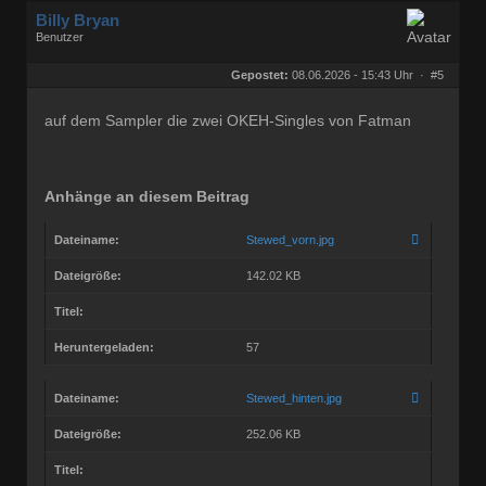
Billy Bryan
Benutzer
Geschlecht:
keine Angabe
Herkunft:
Berlin
Gepostet:
08.06.2026 - 15:43 Uhr ·
#5
Beiträge:
56835
Dabei seit:
10 / 2008
auf dem Sampler die zwei OKEH-Singles von Fatman
Anhänge an diesem Beitrag
Dateiname:
Stewed_vorn.jpg
Dateigröße:
142.02 KB
Titel:
Heruntergeladen:
57
Dateiname:
Stewed_hinten.jpg
Dateigröße:
252.06 KB
Titel: