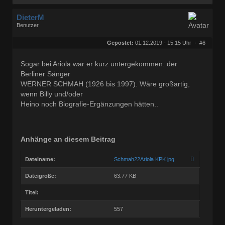
DieterM
Benutzer
Geschlecht:
keine Angabe
Herkunft:
Bonn
Gepostet:
01.12.2019 - 15:15 Uhr ·
#6
Beiträge:
68772
Dabei seit:
03 / 2005
Sogar bei Ariola war er kurz untergekommen: der
Berliner Sänger
WERNER SCHMAH (1926 bis 1997). Wäre großartig,
wenn Billy und/oder
Heino noch Biografie-Ergänzungen hätten..
Anhänge an diesem Beitrag
Dateiname:
Schmah22Ariola KPK.jpg
Dateigröße:
63.77 KB
Titel:
Heruntergeladen:
557