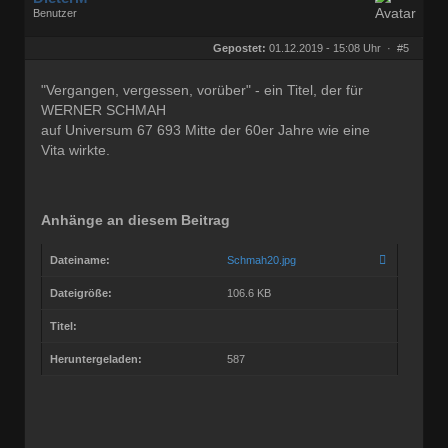
Benutzer
Geschlecht:
keine Angabe
Herkunft:
Bonn
Gepostet:
01.12.2019 - 15:08 Uhr ·
#5
Beiträge:
68772
Dabei seit:
03 / 2005
"Vergangen, vergessen, vorüber" - ein Titel, der für
WERNER SCHMAH
auf Universum 67 693 Mitte der 60er Jahre wie eine
Vita wirkte.
Anhänge an diesem Beitrag
Dateiname:
Schmah20.jpg
Dateigröße:
106.6 KB
Titel:
Heruntergeladen:
587