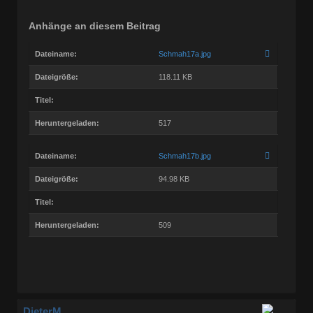
Anhänge an diesem Beitrag
Dateiname:
Schmah17a.jpg
Dateigröße:
118.11 KB
Titel:
Heruntergeladen:
517
Dateiname:
Schmah17b.jpg
Dateigröße:
94.98 KB
Titel:
Heruntergeladen:
509
DieterM