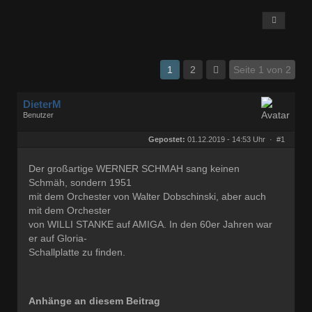
1
2
Seite 1 von 2
DieterM
Benutzer
Geschlecht:
keine Angabe
Herkunft:
Bonn
Gepostet:
01.12.2019 - 14:53 Uhr ·
#1
Beiträge:
68772
Dabei seit:
03 / 2005
Der großartige WERNER SCHMAH sang keinen
Schmäh, sondern 1951
mit dem Orchester von Walter Dobschinski, aber auch
mit dem Orchester
von WILLI STANKE auf AMIGA. In den 60er Jahren war
er auf Gloria-
Schallplatte zu finden.
Anhänge an diesem Beitrag