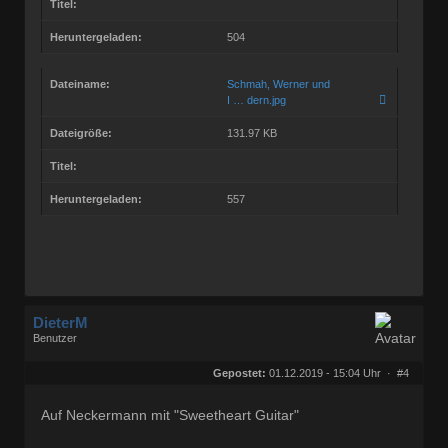
Titel:
Heruntergeladen:
504
Dateiname:
Schmah, Werner und
I … dern.jpg
Dateigröße:
131.97 KB
Titel:
Heruntergeladen:
557
DieterM
Benutzer
Geschlecht:
keine Angabe
Herkunft:
Bonn
Gepostet:
01.12.2019 - 15:04 Uhr ·
#4
Beiträge:
68772
Dabei seit:
03 / 2005
Auf Neckermann mit "Sweetheart Guitar"