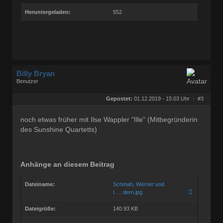
Heruntergeladen:
552
Billy Bryan
Benutzer
Geschlecht:
keine Angabe
Herkunft:
Berlin
Gepostet:
01.12.2019 - 15:03 Uhr ·
#3
Beiträge:
56829
Dabei seit:
10 / 2008
noch etwas früher mit Ilse Wappler "Ille" (Mitbegründerin
des Sunshine Quartetts)
Anhänge an diesem Beitrag
Dateiname:
Schmah, Werner und
I … dern.jpg
Dateigröße:
140.93 KB