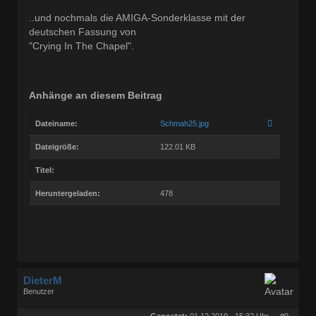
Dabei seit:
03 / 2005
..und nochmals die AMIGA-Sonderklasse mit der
deutschen Fassung von
"Crying In The Chapel".
Anhänge an diesem Beitrag
Dateiname:
Schmah25.jpg
Dateigröße:
122.01 KB
Titel:
Heruntergeladen:
478
DieterM
Benutzer
Geschlecht:
keine Angabe
Herkunft:
Bonn
Gepostet:
01.12.2019 - 15:32 Uhr ·
#9