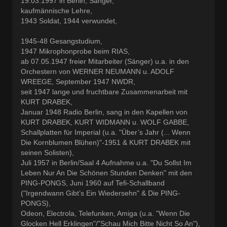
19.03.1997 in Berlin, Sänger,
kaufmännische Lehre,
1943 Soldat, 1944 verwundet,
1945-48 Gesangstudium,
1947 Mikrophonprobe beim RIAS,
ab 07.05.1947 freier Mitarbeiter (Sänger) u.a. in den
Orchestern von WERNER NEUMANN u. ADOLF
WREEGE, September 1947 NWDR,
seit 1947 lange und fruchtbare Zusammenarbeit mit
KURT DRABEK,
Januar 1948 Radio Berlin, sang in den Kapellen von
KURT DRABEK, KURT WIDMANN u. WOLF GABBE,
Schallplatten für Imperial (u.a. "Über’s Jahr (... Wenn
Die Kornblumen Blühen)"-1951 & KURT DRABEK mit
seinen Solisten),
Juli 1957 in Berlin/Saal 4 Aufnahme u.a. "Du Sollst Im
Leben Nur An Die Schönen Stunden Denken" mit den
PING-PONGS, Juni 1960 auf Tefi-Schallband
("Irgendwann Gibt’s Ein Wiedersehn" & Die PING-
PONGS),
Odeon, Electrola, Telefunken, Amiga (u.a. "Wenn Die
Glocken Hell Erklingen"/"Schau Mich Bitte Nicht So An"),