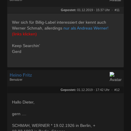
Geschlecht:
keine Angabe
Herkunft:
Wien
Gepostet:
01.12.2019 - 15:37 Uhr ·
#11
Beiträge:
27680
Dabei seit:
09 / 2008
Wer sich für Billig-Label interessiert der kennt auch
Werner Schmah, allerdings
nur als Andreas Werner!
(links klicken)
Keep Searchin'
Gerd
Heino Fritz
Benutzer
Geschlecht:
keine Angabe
Herkunft:
Hannover
Gepostet:
01.12.2019 - 17:42 Uhr ·
#12
Alter:
80
Beiträge:
11804
Dabei seit:
09 / 2006
Hallo Dieter,
gern ....
SCHMAH, WERNER * 19.02.1926 in Berlin, +