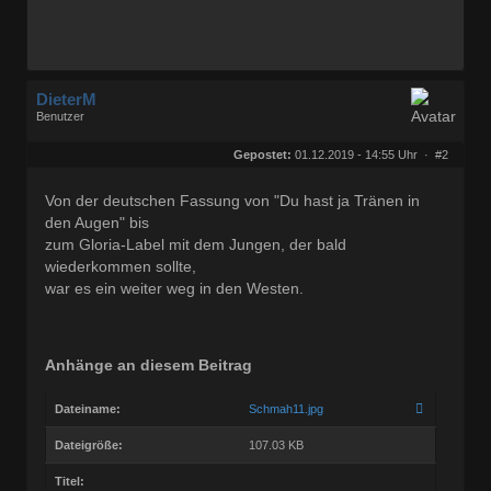
DieterM
Benutzer
Geschlecht:
keine Angabe
Herkunft:
Bonn
Gepostet:
01.12.2019 - 14:55 Uhr ·
#2
Beiträge:
68772
Dabei seit:
03 / 2005
Von der deutschen Fassung von "Du hast ja Tränen in
den Augen" bis
zum Gloria-Label mit dem Jungen, der bald
wiederkommen sollte,
war es ein weiter weg in den Westen.
Anhänge an diesem Beitrag
Dateiname:
Schmah11.jpg
Dateigröße:
107.03 KB
Titel: