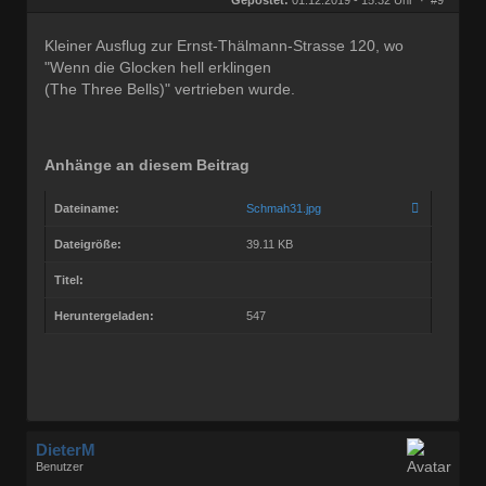
Beiträge:
68772
Dabei seit:
03 / 2005
Kleiner Ausflug zur Ernst-Thälmann-Strasse 120, wo
"Wenn die Glocken hell erklingen
(The Three Bells)" vertrieben wurde.
Anhänge an diesem Beitrag
Dateiname:
Schmah31.jpg
Dateigröße:
39.11 KB
Titel:
Heruntergeladen:
547
DieterM
Benutzer