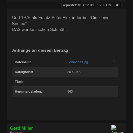
Geschlecht:
keine Angabe
Herkunft:
Bonn
Gepostet:
01.12.2019 - 15:36 Uhr ·
#10
Beiträge:
68772
Dabei seit:
03 / 2005
Und 1976 als Ersatz-Peter Alexander bei "Die kleine
Kneipe" -
DAS war fast schon Schmäh..
Anhänge an diesem Beitrag
Dateiname:
Schmäh33.jpg
Dateigröße:
80.42 KB
Titel:
Heruntergeladen:
563
Gerd Miller
Benutzer