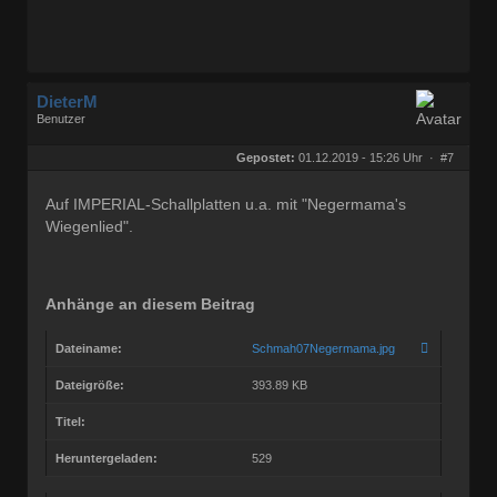
DieterM
Benutzer
Geschlecht:
keine Angabe
Herkunft:
Bonn
Gepostet:
01.12.2019 - 15:26 Uhr ·
#7
Beiträge:
68772
Dabei seit:
03 / 2005
Auf IMPERIAL-Schallplatten u.a. mit "Negermama's
Wiegenlied".
Anhänge an diesem Beitrag
Dateiname:
Schmah07Negermama.jpg
Dateigröße:
393.89 KB
Titel:
Heruntergeladen:
529