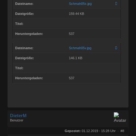
Dateiname:
Schmah05s.jpg
Dateigröße:
159.44 KB
Titel:
Heruntergeladen:
537
Dateiname:
Schmah05v.jpg
Dateigröße:
146.1 KB
Titel:
Heruntergeladen:
537
DieterM
Benutzer
Geschlecht:
keine Angabe
Herkunft:
Bonn
Gepostet:
01.12.2019 - 15:28 Uhr ·
#8
Beiträge:
68772