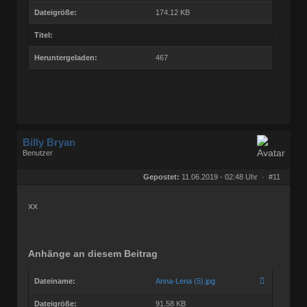
Dateigröße:
174.12 KB
Titel:
Heruntergeladen:
467
Billy Bryan
Benutzer
Geschlecht:
keine Angabe
Herkunft:
Berlin
Gepostet:
11.06.2019 - 02:48 Uhr ·
#11
Beiträge:
56843
Dabei seit:
10 / 2008
xx
Anhänge an diesem Beitrag
Dateiname:
Anna-Lena (5).jpg
Dateigröße:
91.58 KB