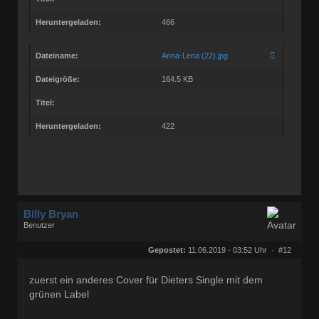
Heruntergeladen:
466
Dateiname:
Anna-Lena (22).jpg
Dateigröße:
164.5 KB
Titel:
Heruntergeladen:
422
Billy Bryan
Benutzer
Geschlecht:
keine Angabe
Herkunft:
Berlin
Gepostet:
11.06.2019 - 03:52 Uhr ·
#12
Beiträge:
56843
Dabei seit:
10 / 2008
zuerst ein anderes Cover für Dieters Single mit dem
grünen Label