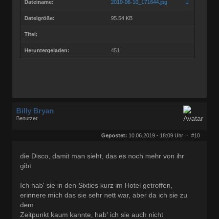
Dateiname:
2019-06-10_171644.jpg
Dateigröße:
95.54 KB
Titel:
Heruntergeladen:
451
Billy Bryan
Benutzer
Geschlecht:
keine Angabe
Herkunft:
Berlin
Gepostet:
10.06.2019 - 18:09 Uhr ·
#10
Beiträge:
56843
Dabei seit:
10 / 2008
die Disco, damit man sieht, das es noch mehr von ihr
gibt
Ich hab' sie in den Sixties kurz im Hotel getroffen,
erinnere mich das sie sehr nett war, aber da ich sie zu
dem
Zeitpunkt kaum kannte, hab' ich sie auch nicht