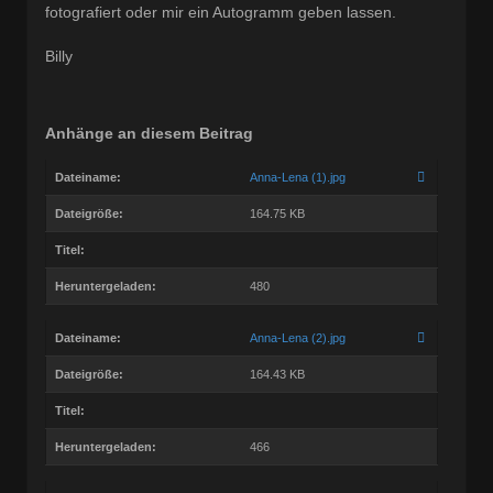
fotografiert oder mir ein Autogramm geben lassen.
Billy
Anhänge an diesem Beitrag
Dateiname:
Anna-Lena (1).jpg
Dateigröße:
164.75 KB
Titel:
Heruntergeladen:
480
Dateiname:
Anna-Lena (2).jpg
Dateigröße:
164.43 KB
Titel:
Heruntergeladen:
466