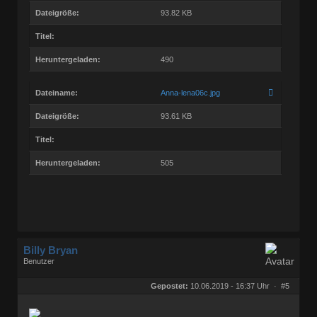
Dateigröße:
93.82 KB
Titel:
Heruntergeladen:
490
Dateiname:
Anna-lena06c.jpg
Dateigröße:
93.61 KB
Titel:
Heruntergeladen:
505
Billy Bryan
Benutzer
Geschlecht:
keine Angabe
Herkunft:
Berlin
Gepostet:
10.06.2019 - 16:37 Uhr ·
#5
Beiträge:
56843
Dabei seit:
10 / 2008