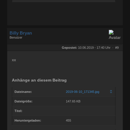
Billy Bryan
Benutzer
Geschlecht:
keine Angabe
Herkunft:
Berlin
Gepostet:
10.06.2019 - 17:40 Uhr ·
#9
Beiträge:
56843
Dabei seit:
10 / 2008
xx
Anhänge an diesem Beitrag
Dateiname:
2019-06-10_171345.jpg
Dateigröße:
147.65 KB
Titel:
Heruntergeladen:
455