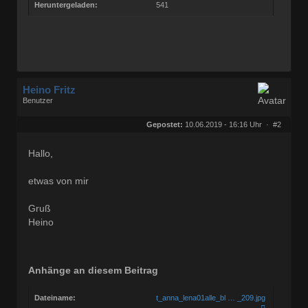
Heruntergeladen:
541
Heino Fritz
Benutzer
Geschlecht:
keine Angabe
Herkunft:
Hannover
Gepostet:
10.06.2019 - 16:16 Uhr ·
#2
Alter:
80
Beiträge:
11829
Dabei seit:
09 / 2006
Hallo,
etwas von mir
Gruß
Heino
Anhänge an diesem Beitrag
Dateiname:
t_anna_lena01alle_bl … _209.jpg