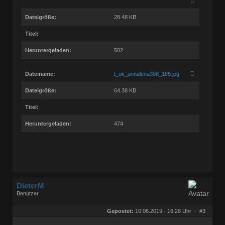
Dateigröße:
28.48 KB
Titel:
Heruntergeladen:
502
Dateiname:
t_ok_annalena398_185.jpg
Dateigröße:
64.38 KB
Titel:
Heruntergeladen:
474
DieterM
Benutzer
Geschlecht:
keine Angabe
Herkunft:
Bonn
Gepostet:
10.06.2019 - 16:28 Uhr ·
#3
Beiträge:
68844
Dabei seit:
03 / 2005