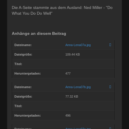
Die A-Seite stammte aus dem Ausland: Ned Miller - "Do
What You Do Do Well"
Anhänge an diesem Beitrag
Dateiname:
Anna-Lena07a.jpg
Dateigröße:
109.44 KB
Titel:
Heruntergeladen:
477
Dateiname:
Anna-Lena07b.jpg
Dateigröße:
77.32 KB
Titel:
Heruntergeladen:
496
Dateiname:
Anna-Lena07c.jpg