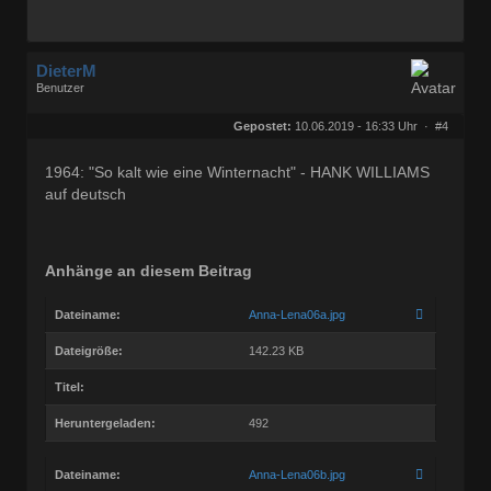
DieterM
Benutzer
Geschlecht:
keine Angabe
Herkunft:
Bonn
Gepostet:
10.06.2019 - 16:33 Uhr ·
#4
Beiträge:
68844
Dabei seit:
03 / 2005
1964: "So kalt wie eine Winternacht" - HANK WILLIAMS
auf deutsch
Anhänge an diesem Beitrag
Dateiname:
Anna-Lena06a.jpg
Dateigröße:
142.23 KB
Titel:
Heruntergeladen:
492
Dateiname:
Anna-Lena06b.jpg