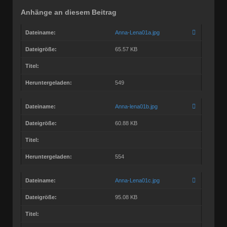
Anhänge an diesem Beitrag
Dateiname:
Anna-Lena01a.jpg
Dateigröße:
65.57 KB
Titel:
Heruntergeladen:
549
Dateiname:
Anna-lena01b.jpg
Dateigröße:
60.88 KB
Titel:
Heruntergeladen:
554
Dateiname:
Anna-Lena01c.jpg
Dateigröße:
95.08 KB
Titel: