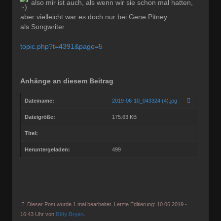
also mir ist auch, als wenn wir sie schon mal hatten,
aber vielleicht war es doch nur bei Gene Pitney
als Songwriter
topic.php?t=4391&page=5
Anhänge an diesem Beitrag
Dateiname:
2019-06-10_043324 (4).jpg
Dateigröße:
175.63 KB
Titel:
Heruntergeladen:
499
Dieser Post wurde 1 mal bearbeitet. Letzte Editierung: 10.06.2019 -
16:43 Uhr von
Billy Bryan
.