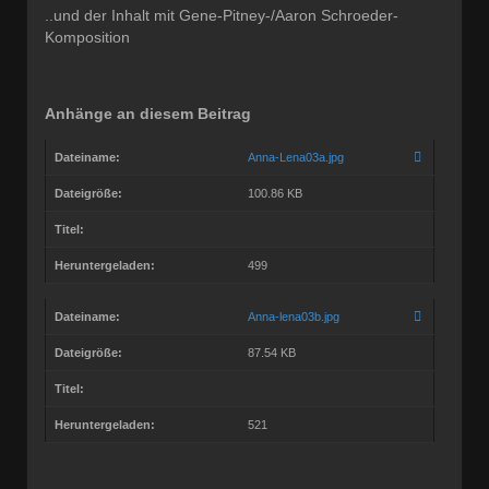
..und der Inhalt mit Gene-Pitney-/Aaron Schroeder-
Komposition
Anhänge an diesem Beitrag
Dateiname:
Anna-Lena03a.jpg
Dateigröße:
100.86 KB
Titel:
Heruntergeladen:
499
Dateiname:
Anna-lena03b.jpg
Dateigröße:
87.54 KB
Titel:
Heruntergeladen:
521