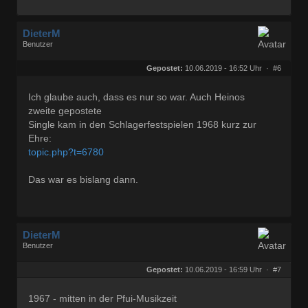
DieterM
Benutzer
Geschlecht:
keine Angabe
Herkunft:
Bonn
Gepostet:
10.06.2019 - 16:52 Uhr ·
#6
Beiträge:
68844
Dabei seit:
03 / 2005
Ich glaube auch, dass es nur so war. Auch Heinos
zweite gepostete
Single kam in den Schlagerfestspielen 1968 kurz zur
Ehre:
topic.php?t=6780
Das war es bislang dann.
DieterM
Benutzer
Geschlecht:
keine Angabe
Herkunft:
Bonn
Gepostet:
10.06.2019 - 16:59 Uhr ·
#7
Beiträge:
68844
Dabei seit:
03 / 2005
1967 - mitten in der Pfui-Musikzeit