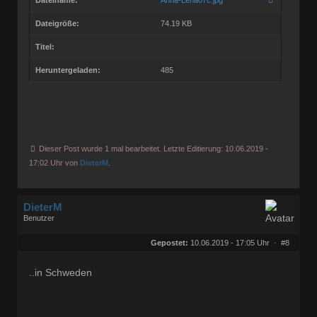
Dateigröße:
74.19 KB
Titel:
Heruntergeladen:
485
Dieser Post wurde 1 mal bearbeitet. Letzte Editierung: 10.06.2019 -
17:02 Uhr von
DieterM
.
DieterM
Benutzer
Geschlecht:
keine Angabe
Herkunft:
Bonn
Gepostet:
10.06.2019 - 17:05 Uhr ·
#8
Beiträge:
68844
Dabei seit:
03 / 2005
..in Schweden