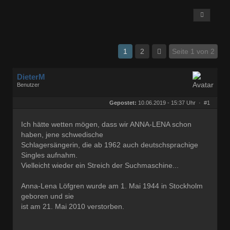
1
2
Seite 1 von 2
DieterM
Benutzer
Geschlecht:
keine Angabe
Herkunft:
Bonn
Gepostet:
10.06.2019 - 15:37 Uhr ·
#1
Beiträge:
68844
Dabei seit:
03 / 2005
Ich hätte wetten mögen, dass wir ANNA-LENA schon
haben, jene schwedische
Schlagersängerin, die ab 1962 auch deutschsprachige
Singles aufnahm.
Vielleicht wieder ein Streich der Suchmaschine...
Anna-Lena Löfgren wurde am 1. Mai 1944 in Stockholm
geboren und sie
ist am 21. Mai 2010 verstorben.