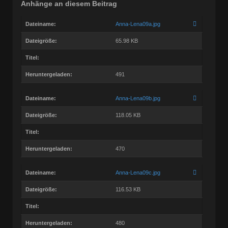
Anhänge an diesem Beitrag
Dateiname:
Anna-Lena09a.jpg
Dateigröße:
65.98 KB
Titel:
Heruntergeladen:
491
Dateiname:
Anna-Lena09b.jpg
Dateigröße:
118.05 KB
Titel:
Heruntergeladen:
470
Dateiname:
Anna-Lena09c.jpg
Dateigröße:
116.53 KB
Titel:
Heruntergeladen:
480