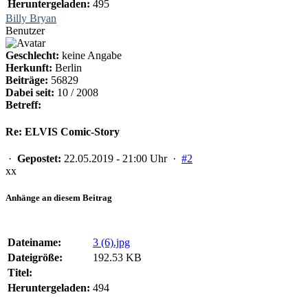
Heruntergeladen:
495
Billy Bryan
Benutzer
Geschlecht:
keine Angabe
Herkunft:
Berlin
Beiträge:
56829
Dabei seit:
10 / 2008
Betreff:
Re: ELVIS Comic-Story
·
Gepostet:
22.05.2019 - 21:00 Uhr ·
#2
xx
Anhänge an diesem Beitrag
Dateiname:
3 (6).jpg
Dateigröße:
192.53 KB
Titel:
Heruntergeladen:
494