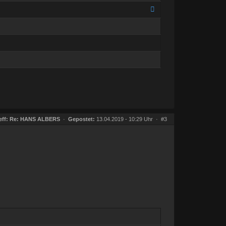
eff:
Re: HANS ALBERS
·
Gepostet:
13.04.2019 - 10:29 Uhr ·
#3