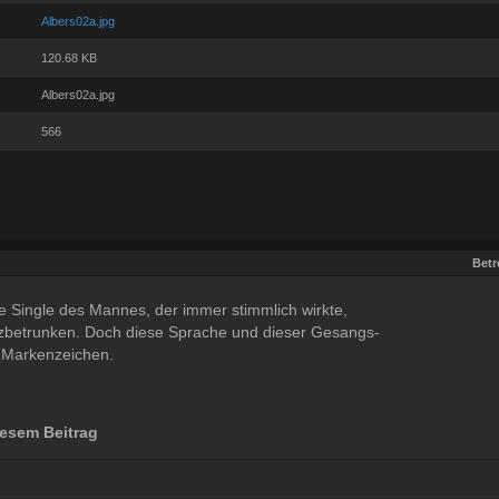
Albers02a.jpg
120.68 KB
Albers02a.jpg
566
Betr
re Single des Mannes, der immer stimmlich wirkte,
rzbetrunken. Doch diese Sprache und dieser Gesangs-
e Markenzeichen.
esem Beitrag