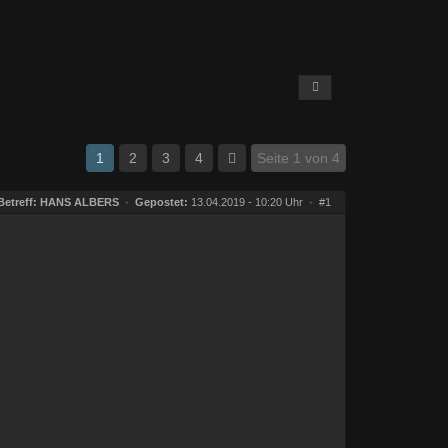
1
2
3
4
Seite 1 von 4
Betreff:
HANS ALBERS
·
Gepostet:
13.04.2019 - 10:20 Uhr ·
#1