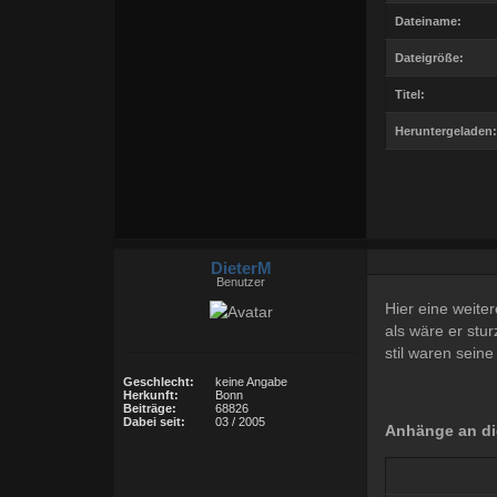
Dateiname:
Dateigröße:
Titel:
Heruntergeladen:
DieterM
Benutzer
Hier eine weite
als wäre er stu
stil waren sein
Geschlecht:
keine Angabe
Herkunft:
Bonn
Beiträge:
68826
Dabei seit:
03 / 2005
Anhänge an di