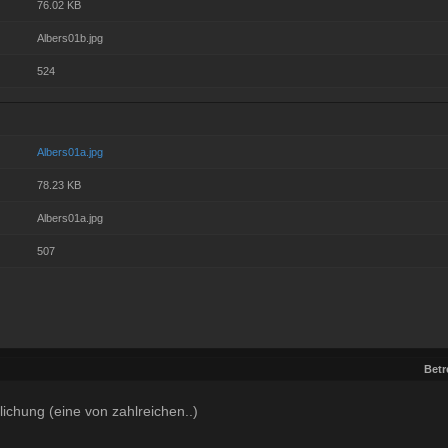
76.02 KB
Albers01b.jpg
524
Albers01a.jpg
78.23 KB
Albers01a.jpg
507
Betr
lichung (eine von zahlreichen..)