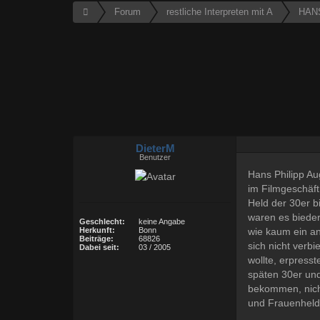
Forum
restliche Interpreten mit A
HAN
DieterM
Benutzer
Hans Philipp Au
im Filmgeschäft
Held der 30er b
waren es bieder
Geschlecht:
keine Angabe
wie kaum ein and
Herkunft:
Bonn
Beiträge:
68826
sich nicht verb
Dabei seit:
03 / 2005
wollte, erpress
späten 30er und
bekommen, nich
und Frauenheld 