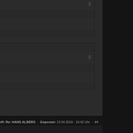
eff:
Re: HANS ALBERS
·
Gepostet:
13.04.2019 - 10:42 Uhr ·
#4