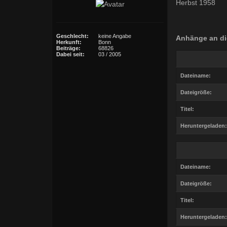
Herbst 1958
Geschlecht:
keine Angabe
Anhänge an di
Herkunft:
Bonn
Beiträge:
68826
Dabei seit:
03 / 2005
Dateiname:
Dateigröße:
Titel:
Heruntergeladen:
Dateiname:
Dateigröße:
Titel:
Heruntergeladen: