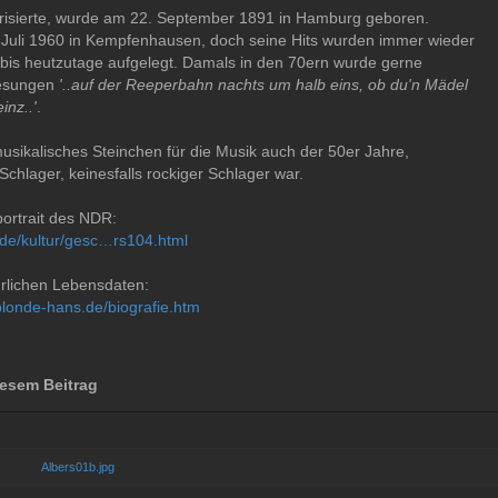
arisierte, wurde am 22. September 1891 in Hamburg geboren.
 Juli 1960 in Kempfenhausen, doch seine Hits wurden immer wieder
e bis heutzutage aufgelegt. Damals in den 70ern wurde gerne
gesungen
'..auf der Reeperbahn nachts um halb eins, ob du'n Mädel
inz..'
.
 musikalisches Steinchen für die Musik auch der 50er Jahre,
Schlager, keinesfalls rockiger Schlager war.
portrait des NDR:
.de/kultur/gesc…rs104.html
hrlichen Lebensdaten:
blonde-hans.de/biografie.htm
esem Beitrag
Albers01b.jpg