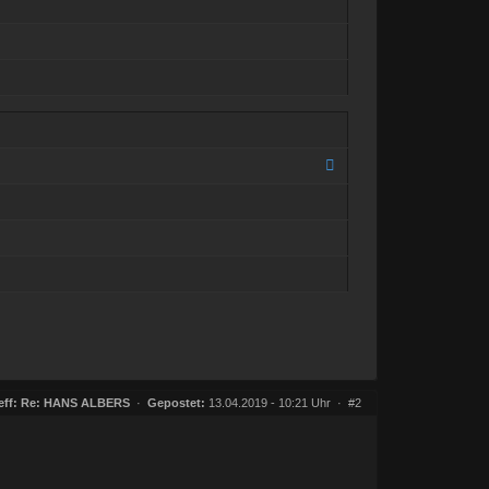
eff:
Re: HANS ALBERS
·
Gepostet:
13.04.2019 - 10:21 Uhr ·
#2