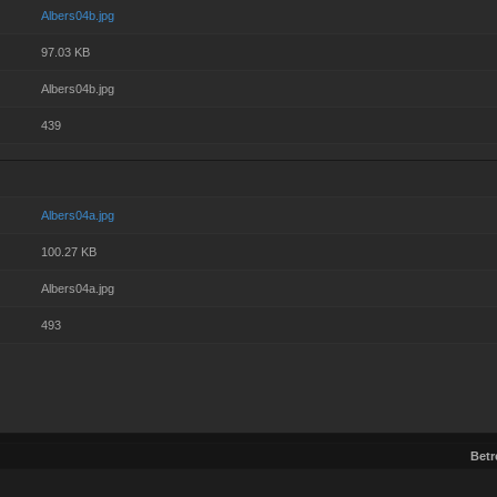
Albers04b.jpg
97.03 KB
Albers04b.jpg
439
Albers04a.jpg
100.27 KB
Albers04a.jpg
493
Betr