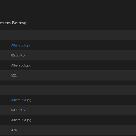
esem Beitrag
Albers06b.jpg
85.58 KB
Albers06b.jpg
521
Albers06a.jpg
64.13 KB
Albers06a.jpg
474