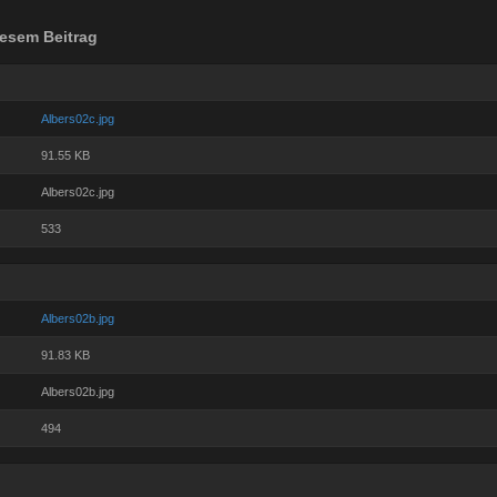
esem Beitrag
Albers02c.jpg
91.55 KB
Albers02c.jpg
533
Albers02b.jpg
91.83 KB
Albers02b.jpg
494