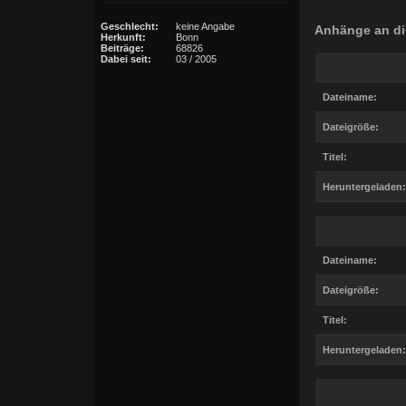
Geschlecht:
keine Angabe
Anhänge an di
Herkunft:
Bonn
Beiträge:
68826
Dabei seit:
03 / 2005
Dateiname:
Dateigröße:
Titel:
Heruntergeladen:
Dateiname:
Dateigröße:
Titel:
Heruntergeladen: