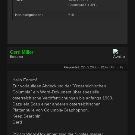
Columbia0001.JPG
Heruntergeladen:
618
Gerd Miller
Benutzer
Geschlecht:
keine Angabe
Herkunft:
Wien
Gepostet:
22.09.2008 - 12:47 Uhr ·
#2
Beiträge:
27677
Dabei seit:
09 / 2008
Hallo Forum!
Zur vorläufigen Abdeckung der "Österreichischen
Columbia" ein Word-Dokument über spezielle
österreichische Veröffentlichungen bis anfangs 1963.
Dazu ein Scan einer anderen österreichischen
Plattenhülle von Columbia-Graphophon.
Keep Searchin'
Gerd
PS: Im Word-Dokumnet sind die Singles meiner