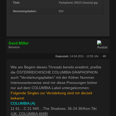
Titel:
Parlophone 28523 (Austria).jpg
Heruntergeladen:
624
Gerd Miller
Benutzer
Geschlecht:
keine Angabe
Herkunft:
Wien
Gepostet:
14.04.2011 - 12:55 Uhr ·
#8
Beiträge:
27677
Dabei seit:
09 / 2008
Wie am Beginn dieses Threads bereits erwähnt, preßte
die ÖSTERREICHISCHE COLUMBIA GRAPHOPHON
auch "Verstärkungsplatten" mit der Kölner Nummer.
Interessanterweise sind mir diese Pressungen bisher
nur auf dem COLUMBIA-Label untergekommen.
Folgende Singles zur Verstärkung sind mir derzeit
bekannt:
COLUMBIA (A)
11 61....C 21 940....The Shadows..36-24 36/Kon-Tiki
(
UK: COLUMBIA 4698
)