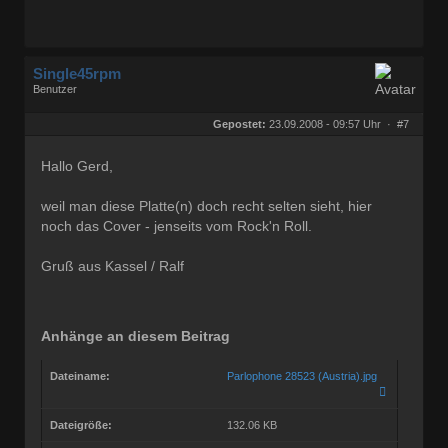
Single45rpm
Benutzer
Geschlecht:
keine Angabe
Herkunft:
Kassel
Gepostet:
23.09.2008 - 09:57 Uhr ·
#7
Homepage:
ralfs-radio-blog.b…
Beiträge:
3207
Dabei seit:
01 / 2008
Hallo Gerd,
weil man diese Platte(n) doch recht selten sieht, hier
noch das Cover - jenseits vom Rock'n Roll.
Gruß aus Kassel / Ralf
Anhänge an diesem Beitrag
Dateiname:
Parlophone 28523 (Austria).jpg
Dateigröße:
132.06 KB