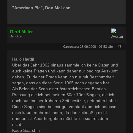
"American Pie", Don McLean
Gerd Miller
Benutzer
Geschlecht:
keine Angabe
Herkunft:
Wien
Gepostet:
23.09.2008 - 07:53 Uhr ·
#6
Beiträge:
27677
Dabei seit:
09 / 2008
Hallo Hardi!
Über das Jahr 1962 hinaus sammle ich keine Daten und
auch keine Platten und kann daher nur bedingt Auskunft
geben. Zu deiner Frage kann ich nur mit Bestimmtheit
sagen, dass es diese Serie 1965 noch gegeben hat.
Als Beleg der Scan einer österreichischen Beatles-
Pressung die ich bei meinen 60er 70er Singles, die ich
noch aus meiner früheren Zeit besitzte, gefunden habe.
Diese Singles sind bei mir gut verstaut aber ich befasse
mich kaum mehr mit ihnen, da das zeitmäßig nicht
drinnen ist. Aber hergeben möchte ich sie trotzdem
nicht
Keep Searchin'