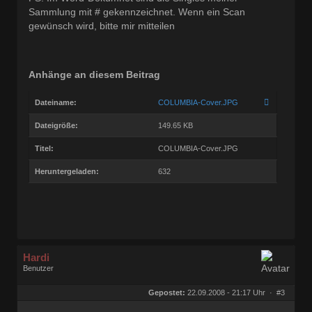
Sammlung mit # gekennzeichnet. Wenn ein Scan
gewünsch wird, bitte mir mitteilen
Anhänge an diesem Beitrag
Dateiname:
COLUMBIA-Cover.JPG
Dateigröße:
149.65 KB
Titel:
COLUMBIA-Cover.JPG
Heruntergeladen:
632
Hardi
Benutzer
Geschlecht:
keine Angabe
Herkunft:
Ocholt
Gepostet:
22.09.2008 - 21:17 Uhr ·
#3
Homepage:
rocknroll-schallpl…
Beiträge:
21877