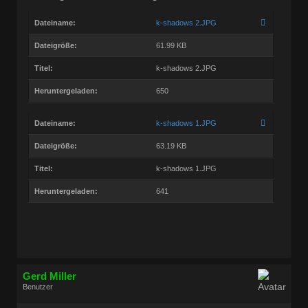
Dateiname:
k-shadows 2.JPG
Dateigröße:
61.99 KB
Titel:
k-shadows 2.JPG
Heruntergeladen:
650
Dateiname:
k-shadows 1.JPG
Dateigröße:
63.19 KB
Titel:
k-shadows 1.JPG
Heruntergeladen:
641
Gerd Miller
Benutzer
Geschlecht:
keine Angabe