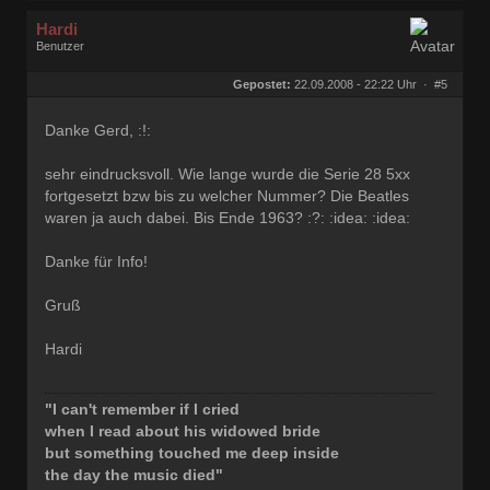
Hardi
Benutzer
Geschlecht:
keine Angabe
Herkunft:
Ocholt
Gepostet:
22.09.2008 - 22:22 Uhr ·
#5
Homepage:
rocknroll-schallpl…
Beiträge:
21877
Dabei seit:
07 / 2006
Danke Gerd, :!:
sehr eindrucksvoll. Wie lange wurde die Serie 28 5xx
fortgesetzt bzw bis zu welcher Nummer? Die Beatles
waren ja auch dabei. Bis Ende 1963? :?: :idea: :idea:
Danke für Info!
Gruß
Hardi
"I can't remember if I cried
when I read about his widowed bride
but something touched me deep inside
the day the music died"