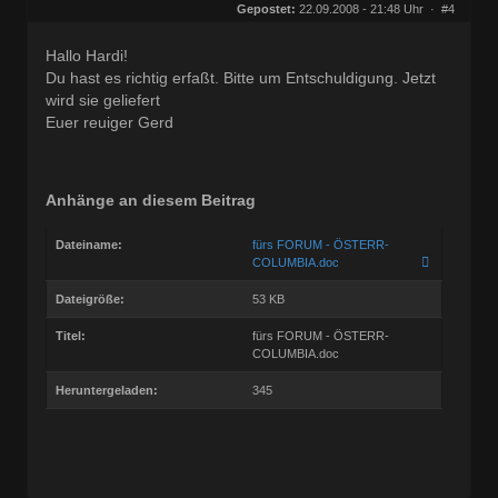
Herkunft:
Wien
Gepostet:
22.09.2008 - 21:48 Uhr ·
#4
Beiträge:
27677
Dabei seit:
09 / 2008
Hallo Hardi!
Du hast es richtig erfaßt. Bitte um Entschuldigung. Jetzt
wird sie geliefert
Euer reuiger Gerd
Anhänge an diesem Beitrag
Dateiname:
fürs FORUM - ÖSTERR-
COLUMBIA.doc
Dateigröße:
53 KB
Titel:
fürs FORUM - ÖSTERR-
COLUMBIA.doc
Heruntergeladen:
345