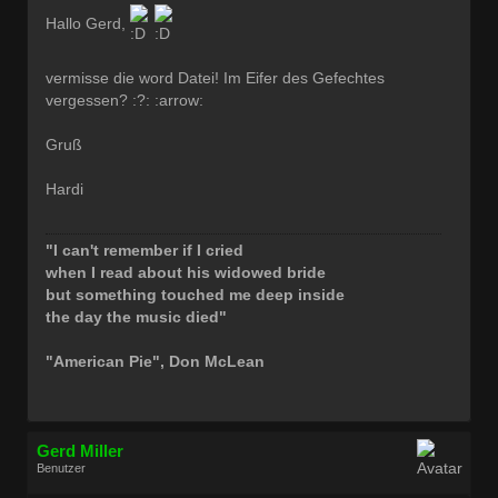
Dabei seit:
07 / 2006
Hallo Gerd,
vermisse die word Datei! Im Eifer des Gefechtes
vergessen? :?: :arrow:
Gruß
Hardi
"I can't remember if I cried
when I read about his widowed bride
but something touched me deep inside
the day the music died"
"American Pie", Don McLean
Gerd Miller
Benutzer
Geschlecht:
keine Angabe