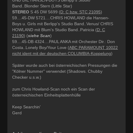
Band..Blonder Stern (Little Star)
STEREO
S 45 DW 5699 (
D: C bzw. STC 21095
)
59....45-DW 5721....CHRIS HOWLAND die Hansen-
Boys u. Girls mit Berlipp's Studio Band..Venus/ CHRIS
HOWLAND mit Blum's Studio Band..Patricia (
D: C
21190
) (
siehe Scan
)
59....45-DB 4324....PAUL ANKA mit Orchester Dir.: Don
Costa..Lonely Boy/Your Love (
ABC PARAMOUNT 10022
nicht ident mit der deutschen COLUMBIA-Koppelung
)
Später wurde auch bei österreichischen Pressungen die
"Kölner Nummer" verwendet (Shadows. Chubby
Checker u.s.w.)
zum Chris Howland-Scan noch ein Scan der
österreichischen Einheitsplattenhülle
Keep Searchin'
Gerd