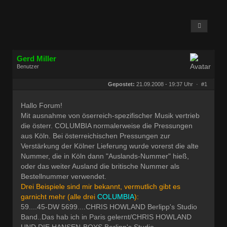
Gerd Miller
Benutzer
Geschlecht:
keine Angabe
Herkunft:
Wien
Gepostet:
21.09.2008 - 19:37 Uhr ·
#1
Beiträge:
27677
Dabei seit:
09 / 2008
Hallo Forum!
Mit ausnahme von öserreich-spezifischer Musik vertrieb
die österr. COLUMBIA normalerweise die Pressungen
aus Köln. Bei österreichischen Pressungen zur
Verstärkung der Kölner Lieferung wurde vorerst die alte
Nummer, die in Köln dann "Auslands-Nummer" hieß,
oder das weiter Ausland die britische Nummer als
Bestellnummer verwendet.
Drei Beispiele sind mir bekannt, vermutlich gibt es
garnicht mehr (alle drei
COLUMBIA
):
59....45-DW 5699....CHRIS HOWLAND Berlipp's Studio
Band..Das hab ich in Paris gelernt/CHRIS HOWLAND
UND DIE HANSEN-BOYS Berlipp's Studio