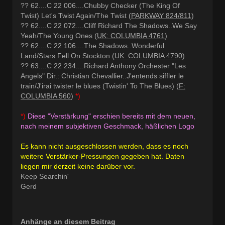
?? 62....C 22 006....Chubby Checker (The King Of
Twist) Let's Twist Again/The Twist (
PARKWAY 824/811
)
?? 62....C 22 072....Cliff Richard The Shadows..We Say
Yeah/The Young Ones (
UK: COLUMBIA 4761
)
?? 62....C 22 106....The Shadows..Wonderful
Land/Stars Fell On Stockton (
UK: COLUMBIA 4790
)
?? 63....C 22 234....Richard Anthony Orchester "Les
Angels" Dir.: Christian Chevallier..J'entends siffler le
train/J'irai twister le blues (Twistin' To The Blues) (
F:
COLUMBIA 560
)
*)
*)
Diese "Verstärkung" erschien bereits mit dem neuen,
nach meinem subjektiven Geschmack, häßlichen Logo
Es kann nicht ausgeschlossen werden, dass es noch
weitere Verstärker-Pressungen gegeben hat. Daten
liegen mir derzeit keine darüber vor.
Keep Searchin'
Gerd
Anhänge an diesem Beitrag