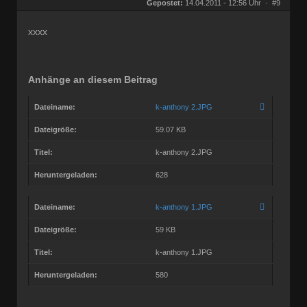
Herkunft:
Wien
Gepostet:
14.04.2011 - 12:56 Uhr ·
#9
Beiträge:
27677
Dabei seit:
09 / 2008
xxxx
Anhänge an diesem Beitrag
Dateiname:
k-anthony 2.JPG
Dateigröße:
59.07 KB
Titel:
k-anthony 2.JPG
Heruntergeladen:
628
Dateiname:
k-anthony 1.JPG
Dateigröße:
59 KB
Titel:
k-anthony 1.JPG
Heruntergeladen:
580