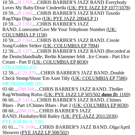
10 59....
B 1359
....CHRIS BARBER'S JAZZ BAND Everybody
Loves My Baby/Dixie Cinderella (
UK: PYE JAZZ EP 1077/1078
)
10 59....
B 1360
....CHRIS BARBER'S JAZZ BAND Tuxedo
Rag/Diga Diga Doo (
UK: PYE JAZZ 2004/LP 1
)
10 59....
B 1361
....CHRIS BARBER'S JAZZ
BAND..Lonesome/Give Me Your Telephone Number (
UK:
COLUMBIA LP 1158
)
10 59....
B 1364
....CHRIS BARBER'S JAZZ BAND..Creole
Song/Golden Striker (
UK: COLUMBIA EP 7994
)
12 59....
B 1375
....CHRIS BARBER'S JAZZ BAND (Recorded at
the Deutschlandhalle, Berlin Klammer fehlt ..Ice Cream - Part I/Ice
Cream - Part II (
UK: COLUMBIA EP 8030
)
COLUMBIA (D)
12 59....
C 21 279
....CHRIS BARBER'S JAZZ BAND..Double
Check Stomp/Shout 'Em Aunt Tilly (
UK: COLUMBIA EP 7586
)
METRONOME (D)
03 60....
DM 168
....CHRIS BARBER'S JAZZ BAND..Thriller
Rag/Whistling Rufus (
UK: PYE JAZZ LP 505/502
dann D:
1169
)
06 60....
B 1414
....CHRIS BARBER'S JAZZ BAND..Chimes
Blues - Part 1/Chimes Blues - Part 2 (
UK: COLUMBIA EP 8030
)
08 60....
DM 219
....CHRIS BARBER'S JAZZ
BAND..Hushabye/Bill Bailey (
UK: PYE-JAZZ 2011/2030
)
PYE (GB für A, CH)
01 61....
7N.3100
....CHRIS BARBER'S JAZZ BAND..Olga/April
Showers (
PYE JAZZ LP 508/502
)