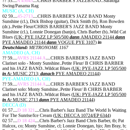
?? 55....
A 45043
....CHRIS BARBER'S JAZZBAND..Saratoga
Swing/Panama Rag
MUSIC (A, CH)
02 59....
45-2713
....CHRIS BARBER'S JAZZ BAND Monty
Sunshine (cl.), Dick Bishop (guitar), Dick Smith (b), Ron Bowden
(dr.)..Petite Fleur/CHRIS BARBER'S JAZZ BAND Monty
Sunshine (cl.), Lonnie Donegan (banjo), Chris Barber (b)..Wild Cat
Blues (
UK: PYE JAZZ LP 505/500
dann
AMADEO 21144
dann
PYE AMADEO 21144
dann
VOGUE PYE 3107
)
in
Deutschland:
METRONOME 1167
AMADEO (A, CH)
?? 59....
AVRS 21144 A
....CHRIS BARBER'S JAZZ BAND
Clarinet solo - Monty Sunshine..Petite Fleur/ B CHRIS BARBER
and his JAZZ BAND..Wildcat Blues (
UK: PYE-JAZZ LP 505/500
in A:
MUSIC 2713;
danach
PYE AMADEO 21144
)
PYE-AMADEO (A, CH)
?? 59....
AVRS 21144 A
....CHRIS BARBER'S JAZZ BAND
Clarinet solo: Monty Sunshine..Petite Fleur/ B CHRIS BARBER
and his JAZZ BAND..Wildcat Blues (
UK: PYE-JAZZ LP 505/500
in A:
MUSIC 2713
dann
PYE AMADEO 21144
)
DECCA (D)
01 57....
D 18 321
....Chris Barber's Jazz Band The World Is Waiting
For The Sunrise/Ice Cream (
UK: DECCA 10724/EP 6344
)
02 57....
D 18 424
....Chris Barber's Jazz Band Chris Barber, tb; Pat
Halcox, co; Monty Sunshine, cl; Lonnie Donegan, bjo; Jim Bray, b;