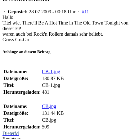
·
Gepostet:
28.07.2009 - 00:18 Uhr ·
#11
Hallo.
Titel wie, There'll Be A Hot Time in The Old Town Tonight von
dieser EP
waren auch bei Rock'n Rollern damals sehr beliebt.
Gruss Go-Go
Anhänge an diesem Beitrag
Dateiname:
CB-1.jpg
Dateigröße:
180.87 KB
Titel:
CB-1.jpg
Heruntergeladen:
481
Dateiname:
CB.jpg
Dateigröße:
131.44 KB
Titel:
CB.jpg
Heruntergeladen:
509
DieterM
Benutzer