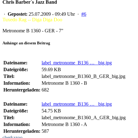
Chris Barber´s Jazz Band
·
Gepostet:
25.07.2009 - 09:49 Uhr ·
#6
Tuxedo Rag -- Diga Diga Doo
Metronome B 1360 - GER - 7"
Anhänge an diesem Beitrag
Dateiname:
label_metronome_B136 … _big.jpg
Dateigröße:
59.69 KB
Titel:
label_metronome_B1360_B_GER_big.jpg
Information:
Metronome B 1360 - B
Heruntergeladen:
682
Dateiname:
label_metronome_B136 … _big.jpg
Dateigröße:
54.75 KB
Titel:
label_metronome_B1360_A_GER_big.jpg
Information:
Metronome B 1360 - A
Heruntergeladen:
587
cherkazoo