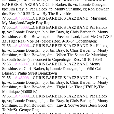
BARBER'S JAZZBAND Chris Barber, tb, vo; Lonnie Donegan,
bjo; Jim Bray, b; Pat Halcox, tp; Monty Sunshine, cl; Ron Bowden,
dm. Rec. 9-10-55 Down By The Riverside
?? 55....
A 45002
....CHRIS BARBER'S JAZZBAND..Maryland,
My Maryland/Bugle Boy Rag
?? 55....
A 45003
....CHRIS BARBER'S JAZZBAND Pat Halcox,
tp, vo; Lonnie Donegan, bjo; Jim Bray, b; Chris Barber, tb; Monty
Sunshine, cl; Ron Bowden, dm. ..Precious Lord, Lead Me On (VSP
33)/Tiger Rag (VSP 34) beide: (Rec. 9-10-54 Copenhagen)
?? 55....
A 45006
....CHRIS BARBER'S JAZZBAND Pat Halcox,
tp, vo; Lonnie Donegan, bjo; Jim Bray, b; Chris Barber, tb; Monty
Sunshine, cl; Ron Bowden, dm. ..When The Saints Go Marching
In/South beide: (at a concert in Copenhagen Rec. 10-10-1954)
?? 55....
A 45007
....CHRIS BARBER'S JAZZBAND Monty
Sunshine, cl; Chris Barber, b; Lonnie Donegan, bjo..Wild Cat
Blues/St. Philip Street Breakdown
?? 55....
A 45008
....CHRIS BARBER'S JAZZBAND Pat Halcox,
tp, vo; Lonnie Donegan, bjo; Jim Bray, b; Chris Barber, tb; Monty
Sunshine, cl; Ron Bowden, dm. ..Tight Like That (JJ76EP)/The
Martinique (45008 B)
?? 55....
A 45009
....CHRIS BARBER'S JAZZBAND Pat Halcox,
tp, vo; Lonnie Donegan, bjo; Jim Bray, b; Chris Barber, tb; Monty
Sunshine, cl; Ron Bowden, dm. ..Lawd, You've Sure Been Good
To Me/St. George Rag