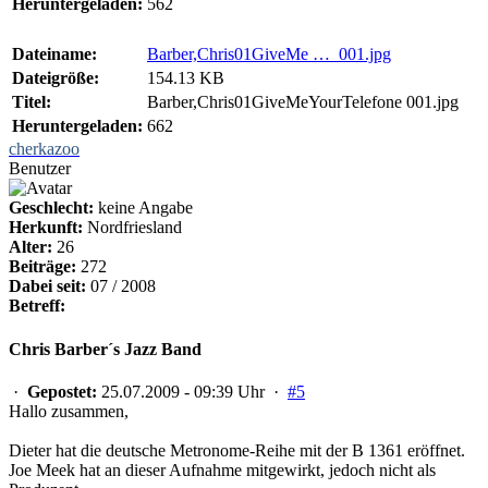
Heruntergeladen:
562
Dateiname:
Barber,Chris01GiveMe … 001.jpg
Dateigröße:
154.13 KB
Titel:
Barber,Chris01GiveMeYourTelefone 001.jpg
Heruntergeladen:
662
cherkazoo
Benutzer
Geschlecht:
keine Angabe
Herkunft:
Nordfriesland
Alter:
26
Beiträge:
272
Dabei seit:
07 / 2008
Betreff:
Chris Barber´s Jazz Band
·
Gepostet:
25.07.2009 - 09:39 Uhr ·
#5
Hallo zusammen,
Dieter hat die deutsche Metronome-Reihe mit der B 1361 eröffnet.
Joe Meek hat an dieser Aufnahme mitgewirkt, jedoch nicht als