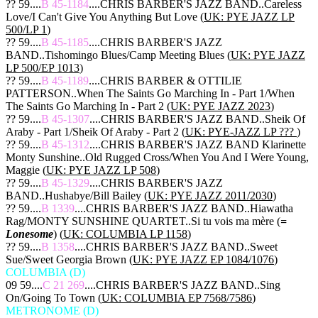
?? 59....
B 45-1184
....CHRIS BARBER'S JAZZ BAND..Careless
Love/I Can't Give You Anything But Love (
UK: PYE JAZZ LP
500/LP 1
)
?? 59....
B 45-1185
....CHRIS BARBER'S JAZZ
BAND..Tishomingo Blues/Camp Meeting Blues (
UK: PYE JAZZ
LP 500/EP 1013
)
?? 59....
B 45-1189
....CHRIS BARBER & OTTILIE
PATTERSON..When The Saints Go Marching In - Part 1/When
The Saints Go Marching In - Part 2 (
UK: PYE JAZZ 2023
)
?? 59....
B 45-1307
....CHRIS BARBER'S JAZZ BAND..Sheik Of
Araby - Part 1/Sheik Of Araby - Part 2 (
UK: PYE-JAZZ LP ???
)
?? 59....
B 45-1312
....CHRIS BARBER'S JAZZ BAND Klarinette
Monty Sunshine..Old Rugged Cross/When You And I Were Young,
Maggie (
UK: PYE JAZZ LP 508
)
?? 59....
B 45-1329
....CHRIS BARBER'S JAZZ
BAND..Hushabye/Bill Bailey (
UK: PYE JAZZ 2011/2030
)
?? 59....
B 1339
....CHRIS BARBER'S JAZZ BAND..Hiawatha
Rag/MONTY SUNSHINE QUARTET..Si tu vois ma mère (
=
Lonesome
) (
UK: COLUMBIA LP 1158
)
?? 59....
B 1358
....CHRIS BARBER'S JAZZ BAND..Sweet
Sue/Sweet Georgia Brown (
UK: PYE JAZZ EP 1084/1076
)
COLUMBIA (D)
09 59....
C 21 269
....CHRIS BARBER'S JAZZ BAND..Sing
On/Going To Town (
UK: COLUMBIA EP 7568/7586
)
METRONOME (D)