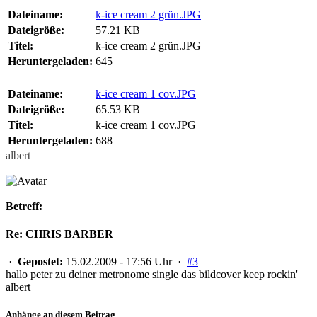
Dateiname:
k-ice cream 2 grün.JPG
Dateigröße:
57.21 KB
Titel:
k-ice cream 2 grün.JPG
Heruntergeladen:
645
Dateiname:
k-ice cream 1 cov.JPG
Dateigröße:
65.53 KB
Titel:
k-ice cream 1 cov.JPG
Heruntergeladen:
688
albert
Betreff:
Re: CHRIS BARBER
·
Gepostet:
15.02.2009 - 17:56 Uhr ·
#3
hallo peter zu deiner metronome single das bildcover keep rockin'
albert
Anhänge an diesem Beitrag