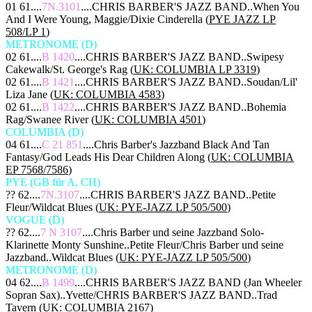
01 61....
7N.3101
....CHRIS BARBER'S JAZZ BAND..When You
And I Were Young, Maggie/Dixie Cinderella (
PYE JAZZ LP
508/LP 1
)
METRONOME (D)
02 61....
B 1420
....CHRIS BARBER'S JAZZ BAND..Swipesy
Cakewalk/St. George's Rag (
UK: COLUMBIA LP 3319
)
02 61....
B 1421
....CHRIS BARBER'S JAZZ BAND..Soudan/Lil'
Liza Jane (
UK: COLUMBIA 4583
)
02 61....
B 1422
....CHRIS BARBER'S JAZZ BAND..Bohemia
Rag/Swanee River (
UK: COLUMBIA 4501
)
COLUMBIA (D)
04 61....
C 21 851
....Chris Barber's Jazzband Black And Tan
Fantasy/God Leads His Dear Children Along (
UK: COLUMBIA
EP 7568/7586
)
PYE (GB für A, CH)
?? 62....
7N.3107
....CHRIS BARBER'S JAZZ BAND..Petite
Fleur/Wildcat Blues (
UK: PYE-JAZZ LP 505/500
)
VOGUE (D)
?? 62....
7 N 3107
....Chris Barber und seine Jazzband Solo-
Klarinette Monty Sunshine..Petite Fleur/Chris Barber und seine
Jazzband..Wildcat Blues (
UK: PYE-JAZZ LP 505/500
)
METRONOME (D)
04 62....
B 1499
....CHRIS BARBER'S JAZZ BAND (Jan Wheeler
Sopran Sax)..Yvette/CHRIS BARBER'S JAZZ BAND..Trad
Tavern (
UK: COLUMBIA 2167
)