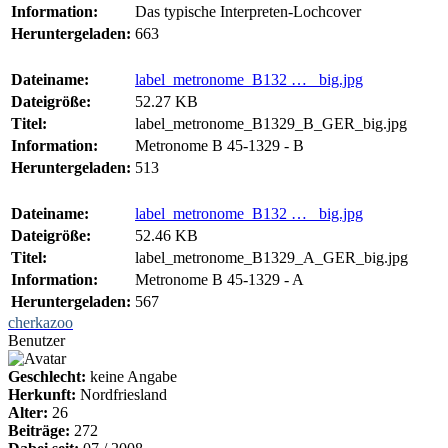
Information:
Das typische Interpreten-Lochcover
Heruntergeladen:
663
Dateiname:
label_metronome_B132 … _big.jpg
Dateigröße:
52.27 KB
Titel:
label_metronome_B1329_B_GER_big.jpg
Information:
Metronome B 45-1329 - B
Heruntergeladen:
513
Dateiname:
label_metronome_B132 … _big.jpg
Dateigröße:
52.46 KB
Titel:
label_metronome_B1329_A_GER_big.jpg
Information:
Metronome B 45-1329 - A
Heruntergeladen:
567
cherkazoo
Benutzer
Geschlecht:
keine Angabe
Herkunft:
Nordfriesland
Alter:
26
Beiträge:
272