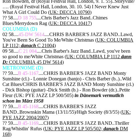
Ron Bowden, dr (Royal Festival Hall, London, 9. 1. 55)..Storyville/
…. (Royal Festival Hall, London, 30. 10. 54) I Never Knew Just
What A Girl Could Do (
UK: DECCA 10790
)
?? 58....
D 18 755
....Chris Barber's Jazz Band..Chimes
Blues/Merrydown Rag (
UK: DECCA 10417
)
COLUMBIA (D)
02 58....
45-DW 5614
....CHRIS BARBER'S JAZZ BAND..Lawd,
You've Been So Good To Me/White Christmas (
UK: COLUMBIA
LP 1112;
danach
C 21004
)
09 58....
C 21 004
....Chris Barber's Jazz Band..Lawd, you've been
so good to me/White Christmas (
UK: COLUMBIA LP 1112
dann
D:
COLUMBIA 45 DW 5614
)
METRONOME (D)
?? 59....
B 45-1167
....CHRIS BARBER'S JAZZ BAND Monty
Sunshine (cl.) - Lonnie Donegan (banjo) - Chris Barber (b..)..Wild
Cat Blues/CHRIS BARBER'S JAZZ BAND Monty Sunshine (cl.)
- Dick Bishop (guitar) -Dick Smith (b.) - Ron Bowder (dr.)..Petite
Fleur (UK: PYE JAZZ LP 500/505)
in Dänemark vermutlich
schon im März 1958
?? 59....
B 45-1168
....CHRIS BARBER'S JAZZ
BAND..Brownskin Mama (13/11/55)/High Society (8/3/55) (
UK:
PYE JAZZ 2004/2007
)
?? 59....
B 45-1169
....CHRIS BARBER'S JAZZ BAND..Thriller
Rag/Whistlin' Rufus (
UK: PYE JAZZ LP 505/502;
danach
DM
168
)