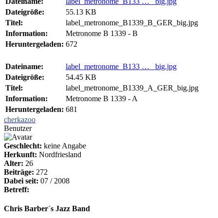
Dateiname:
label_metronome_B133 … _big.jpg
Dateigröße:
55.13 KB
Titel:
label_metronome_B1339_B_GER_big.jpg
Information:
Metronome B 1339 - B
Heruntergeladen:
672
Dateiname:
label_metronome_B133 … _big.jpg
Dateigröße:
54.45 KB
Titel:
label_metronome_B1339_A_GER_big.jpg
Information:
Metronome B 1339 - A
Heruntergeladen:
681
cherkazoo
Benutzer
Geschlecht:
keine Angabe
Herkunft:
Nordfriesland
Alter:
26
Beiträge:
272
Dabei seit:
07 / 2008
Betreff:
Chris Barber´s Jazz Band