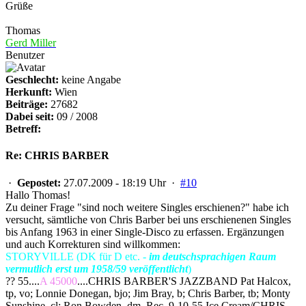
Grüße
Thomas
Gerd Miller
Benutzer
Geschlecht:
keine Angabe
Herkunft:
Wien
Beiträge:
27682
Dabei seit:
09 / 2008
Betreff:
Re: CHRIS BARBER
·
Gepostet:
27.07.2009 - 18:19 Uhr ·
#10
Hallo Thomas!
Zu deiner Frage "sind noch weitere Singles erschienen?" habe ich
versucht, sämtliche von Chris Barber bei uns erschienenen Singles
bis Anfang 1963 in einer Single-Disco zu erfassen. Ergänzungen
und auch Korrekturen sind willkommen:
STORYVILLE (DK für D etc. -
im deutschsprachigen Raum
vermutlich erst um 1958/59 veröffentlicht
)
?? 55....
A 45000
....CHRIS BARBER'S JAZZBAND Pat Halcox,
tp, vo; Lonnie Donegan, bjo; Jim Bray, b; Chris Barber, tb; Monty
Sunshine, cl; Ron Bowden, dm. Rec. 9-10-55 Ice Cream/CHRIS