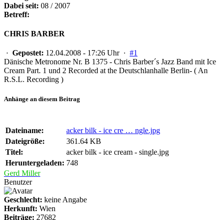
Dabei seit:
08 / 2007
Betreff:
CHRIS BARBER
·
Gepostet:
12.04.2008 - 17:26 Uhr ·
#1
Dänische Metronome Nr. B 1375 - Chris Barber´s Jazz Band mit Ice
Cream Part. 1 und 2 Recorded at the Deutschlanhalle Berlin- ( An
R.S.L. Recording )
Anhänge an diesem Beitrag
Dateiname:
acker bilk - ice cre … ngle.jpg
Dateigröße:
361.64 KB
Titel:
acker bilk - ice cream - single.jpg
Heruntergeladen:
748
Gerd Miller
Benutzer
Geschlecht:
keine Angabe
Herkunft:
Wien
Beiträge:
27682