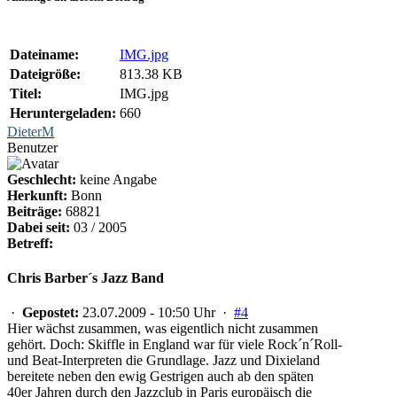
Dateiname:
IMG.jpg
Dateigröße:
813.38 KB
Titel:
IMG.jpg
Heruntergeladen:
660
DieterM
Benutzer
Geschlecht:
keine Angabe
Herkunft:
Bonn
Beiträge:
68821
Dabei seit:
03 / 2005
Betreff:
Chris Barber´s Jazz Band
·
Gepostet:
23.07.2009 - 10:50 Uhr ·
#4
Hier wächst zusammen, was eigentlich nicht zusammen
gehört. Doch: Skiffle in England war für viele Rock´n´Roll-
und Beat-Interpreten die Grundlage. Jazz und Dixieland
bereitete neben den ewig Gestrigen auch ab den späten
40er Jahren durch den Jazzclub in Paris europäisch die