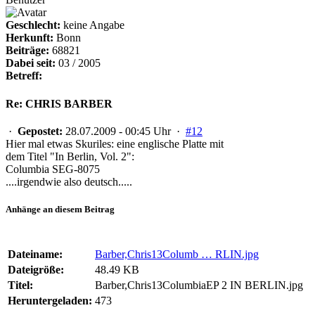
Geschlecht:
keine Angabe
Herkunft:
Bonn
Beiträge:
68821
Dabei seit:
03 / 2005
Betreff:
Re: CHRIS BARBER
·
Gepostet:
28.07.2009 - 00:45 Uhr ·
#12
Hier mal etwas Skuriles: eine englische Platte mit
dem Titel "In Berlin, Vol. 2":
Columbia SEG-8075
....irgendwie also deutsch.....
Anhänge an diesem Beitrag
Dateiname:
Barber,Chris13Columb … RLIN.jpg
Dateigröße:
48.49 KB
Titel:
Barber,Chris13ColumbiaEP 2 IN BERLIN.jpg
Heruntergeladen:
473