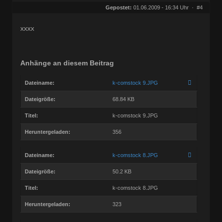
Herkunft:
Wien
Gepostet:
01.06.2009 - 16:34 Uhr ·
#4
Beiträge:
27682
Dabei seit:
09 / 2008
xxxx
Anhänge an diesem Beitrag
Dateiname:
k-comstock 9.JPG
Dateigröße:
68.84 KB
Titel:
k-comstock 9.JPG
Heruntergeladen:
356
Dateiname:
k-comstock 8.JPG
Dateigröße:
50.2 KB
Titel:
k-comstock 8.JPG
Heruntergeladen:
323