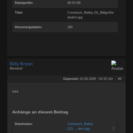
Dateigröße:
68.42 KB
Titel:
Comstock, Bobby (5)_Bildgröße
ändern.jpg
Heruntergeladen:
365
Billy Bryan
Benutzer
Geschlecht:
keine Angabe
Herkunft:
Berlin
Gepostet:
02.06.2009 - 04:32 Uhr ·
#9
Beiträge:
56835
Dabei seit:
10 / 2008
xxx
Anhänge an diesem Beitrag
Dateiname:
Comstock, Bobby
(11) … dern.jpg