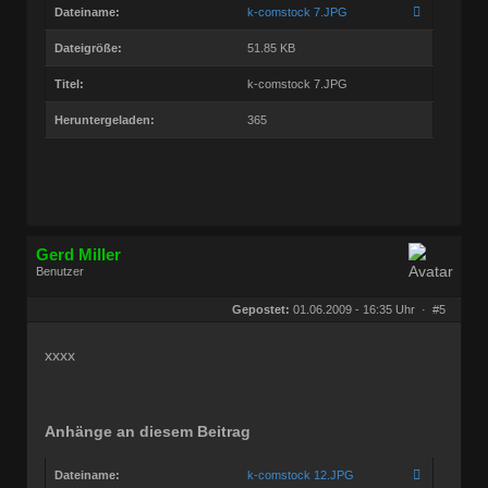
Dateiname:
k-comstock 7.JPG
Dateigröße:
51.85 KB
Titel:
k-comstock 7.JPG
Heruntergeladen:
365
Gerd Miller
Benutzer
Geschlecht:
keine Angabe
Herkunft:
Wien
Gepostet:
01.06.2009 - 16:35 Uhr ·
#5
Beiträge:
27682
Dabei seit:
09 / 2008
xxxx
Anhänge an diesem Beitrag
Dateiname:
k-comstock 12.JPG