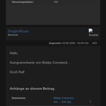
Heruntergeladen:
342
Single45rpm
Benutzer
Geschlecht:
keine Angabe
Herkunft:
Kassel
Gepostet:
03.06.2009 - 03:04 Uhr ·
#10
Homepage:
ralfs-radio-blog.b…
Beiträge:
3207
Dabei seit:
01 / 2008
Hallo,
Autogrammkarte von Bobby Comstock...
Gruß Ralf
Anhänge an diesem Beitrag
Dateiname:
Bobby Comstock -
Aut … arte.Jpg