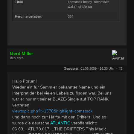
Titel:
comstock bobby- tennessee
waltz - single.jpg
Heruntergeladen:
384
Gerd Miller
Benutzer
Geschlecht:
keine Angabe
Herkunft:
Wien
Gepostet:
01.06.2009 - 16:33 Uhr ·
#2
Beiträge:
27682
Dabei seit:
09 / 2008
Hallo Forum!
Wieder ein für Sammler bekannter Name und ein
Interpret der bei vielen Labels zu finden war. Bei uns
war er nur mit seiner BLAZE-Single auf TOP RANK
vertreten
viewtopic.php?t=1578&highlight=comstock
und dann noch zur Hälfte mit den Drifters. Und so
wurde die deutsche
ATLANTIC
veröffentlicht:
06 60....ATL 70.017....THE DRIFTERS This Magic