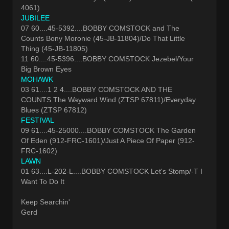
4061)
JUBILEE
07 60....45-5392....BOBBY COMSTOCK and The
Counts Bony Moronie (45-JB-11804)/Do That Little
Thing (45-JB-11805)
11 60....45-5396....BOBBY COMSTOCK Jezebel/Your
Big Brown Eyes
MOHAWK
03 61....1 2 4....BOBBY COMSTOCK AND THE
COUNTS The Wayward Wind (ZTSP 67811)/Everyday
Blues (ZTSP 67812)
FESTIVAL
09 61....45-25000....BOBBY COMSTOCK The Garden
Of Eden (912-FRC-1601)/Just A Piece Of Paper (912-
FRC-1602)
LAWN
01 63....L-202-L....BOBBY COMSTOCK Let's Stomp/-T I
Want To Do It
Keep Searchin'
Gerd