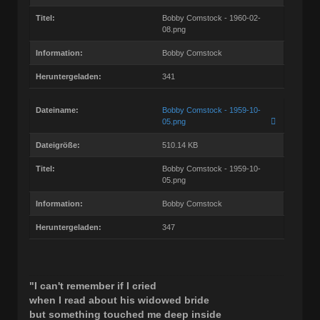
Titel:
Bobby Comstock - 1960-02-
08.png
Information:
Bobby Comstock
Heruntergeladen:
341
Dateiname:
Bobby Comstock - 1959-10-
05.png
Dateigröße:
510.14 KB
Titel:
Bobby Comstock - 1959-10-
05.png
Information:
Bobby Comstock
Heruntergeladen:
347
"I can't remember if I cried
when I read about his widowed bride
but something touched me deep inside