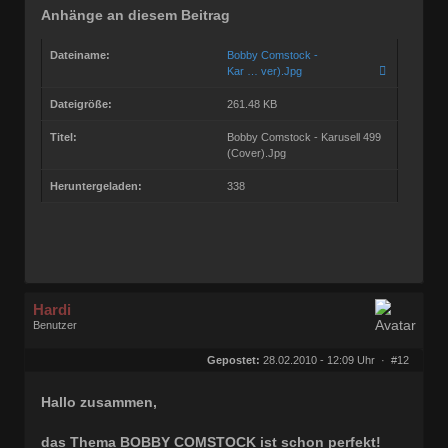
Anhänge an diesem Beitrag
Dateiname:
Bobby Comstock -
Kar … ver).Jpg
Dateigröße:
261.48 KB
Titel:
Bobby Comstock - Karusell 499
(Cover).Jpg
Heruntergeladen:
338
Hardi
Benutzer
Geschlecht:
keine Angabe
Herkunft:
Ocholt
Gepostet:
28.02.2010 - 12:09 Uhr ·
#12
Homepage:
rocknroll-schallpl…
Beiträge:
21877
Dabei seit:
07 / 2006
Hallo zusammen,
das Thema BOBBY COMSTOCK ist schon perfekt!