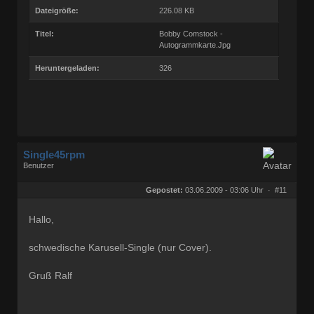
Dateigröße:
226.08 KB
Titel:
Bobby Comstock -
Autogrammkarte.Jpg
Heruntergeladen:
326
Single45rpm
Benutzer
Geschlecht:
keine Angabe
Herkunft:
Kassel
Gepostet:
03.06.2009 - 03:06 Uhr ·
#11
Homepage:
ralfs-radio-blog.b…
Beiträge:
3207
Dabei seit:
01 / 2008
Hallo,
schwedische Karusell-Single (nur Cover).
Gruß Ralf