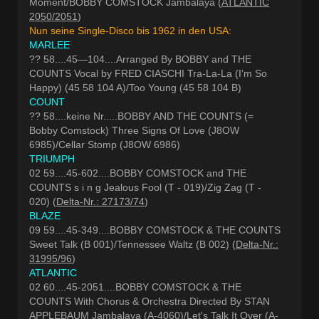
Moment/BOBBY COMSTOCK Jambalaya (
ATLANTIC
2050/2051
)
Nun seine Single-Disco bis 1962 in den USA:
MARLEE
?? 58....45—104....Arranged By BOBBY and THE
COUNTS Vocal by FRED CIASCHI Tra-La-La (I'm So
Happy) (45 58 104 A)/Too Young (45 58 104 B)
COUNT
?? 58....keine Nr.....BOBBY AND THE COUNTS (=
Bobby Comstock) Three Signs Of Love (J8OW
6985)/Cellar Stomp (J8OW 6986)
TRIUMPH
02 59....45-602....BOBBY COMSTOCK and THE
COUNTS s i n g Jealous Fool (T - 019)/Zig Zag (T -
020) (
Delta-Nr.: 27173/74
)
BLAZE
09 59....45-349....BOBBY COMSTOCK & THE COUNTS
Sweet Talk (B 001)/Tennessee Waltz (B 002) (
Delta-Nr.:
31995/96
)
ATLANTIC
02 60....45-2051....BOBBY COMSTOCK & THE
COUNTS With Chorus & Orchestra Directed By STAN
APPLEBAUM Jambalaya (A-4060)/Let's Talk It Over (A-