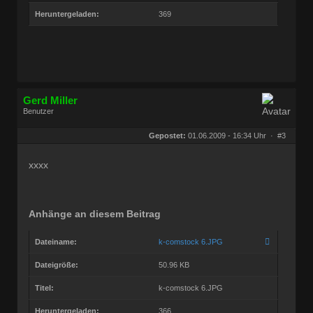
Heruntergeladen:
369
Gerd Miller
Benutzer
Geschlecht:
keine Angabe
Herkunft:
Wien
Gepostet:
01.06.2009 - 16:34 Uhr ·
#3
Beiträge:
27682
Dabei seit:
09 / 2008
xxxx
Anhänge an diesem Beitrag
Dateiname:
k-comstock 6.JPG
Dateigröße:
50.96 KB
Titel:
k-comstock 6.JPG
Heruntergeladen:
366