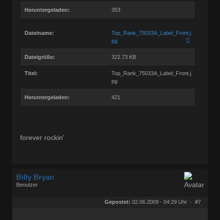
Heruntergeladen:
353
Dateiname:
Top_Rank_75033A_Label_Front.j
pg
Dateigröße:
322.73 KB
Titel:
Top_Rank_75033A_Label_Front.j
pg
Heruntergeladen:
421
forever rockin'
Billy Bryan
Benutzer
Geschlecht:
keine Angabe
Herkunft:
Berlin
Gepostet:
02.06.2009 - 04:29 Uhr ·
#7
Beiträge:
56835
Dabei seit:
10 / 2008