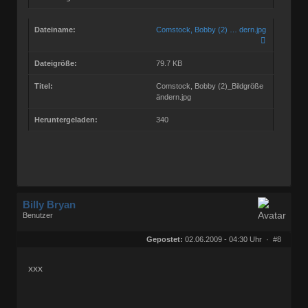
Dateiname:
Comstock, Bobby (2) … dern.jpg
Dateigröße:
79.7 KB
Titel:
Comstock, Bobby (2)_Bildgröße
ändern.jpg
Heruntergeladen:
340
Billy Bryan
Benutzer
Geschlecht:
keine Angabe
Herkunft:
Berlin
Gepostet:
02.06.2009 - 04:30 Uhr ·
#8
Beiträge:
56835
Dabei seit:
10 / 2008
xxx