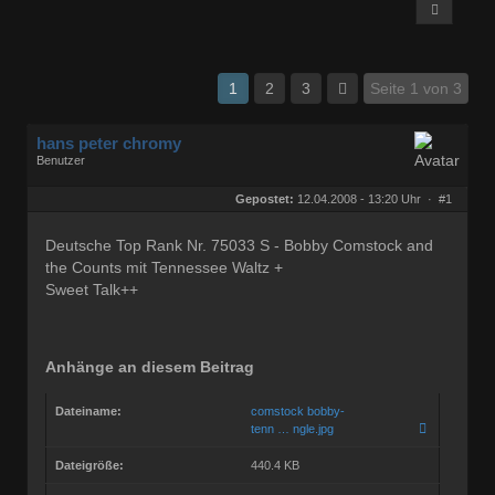
1
2
3
Seite 1 von 3
hans peter chromy
Benutzer
Geschlecht:
keine Angabe
Herkunft:
wien-österreich
Gepostet:
12.04.2008 - 13:20 Uhr ·
#1
Beiträge:
1274
Dabei seit:
08 / 2007
Deutsche Top Rank Nr. 75033 S - Bobby Comstock and
the Counts mit Tennessee Waltz +
Sweet Talk++
Anhänge an diesem Beitrag
Dateiname:
comstock bobby-
tenn … ngle.jpg
Dateigröße:
440.4 KB