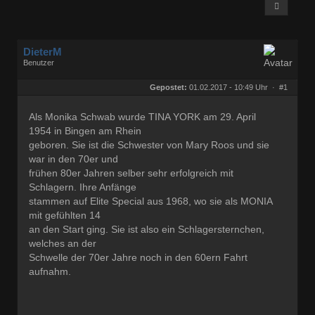
DieterM
Benutzer
Geschlecht:
keine Angabe
Herkunft:
Bonn
Gepostet:
01.02.2017 - 10:49 Uhr ·
#1
Beiträge:
68768
Dabei seit:
03 / 2005
Als Monika Schwab wurde TINA YORK am 29. April
1954 in Bingen am Rhein
geboren. Sie ist die Schwester von Mary Roos und sie
war in den 70er und
frühen 80er Jahren selber sehr erfolgreich mit
Schlagern. Ihre Anfänge
stammen auf Elite Special aus 1968, wo sie als MONIA
mit gefühlten 14
an den Start ging. Sie ist also ein Schlagersternchen,
welches an der
Schwelle der 70er Jahre noch in den 60ern Fahrt
aufnahm.