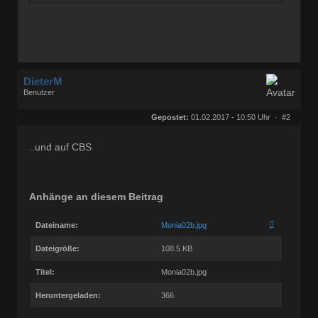
DieterM
Benutzer
Geschlecht:
keine Angabe
Herkunft:
Bonn
Gepostet:
01.02.2017 - 10:50 Uhr ·
#2
Beiträge:
68768
Dabei seit:
03 / 2005
..und auf CBS
Anhänge an diesem Beitrag
Dateiname:
Monia02b.jpg
Dateigröße:
108.5 KB
Titel:
Monia02b.jpg
Heruntergeladen:
366