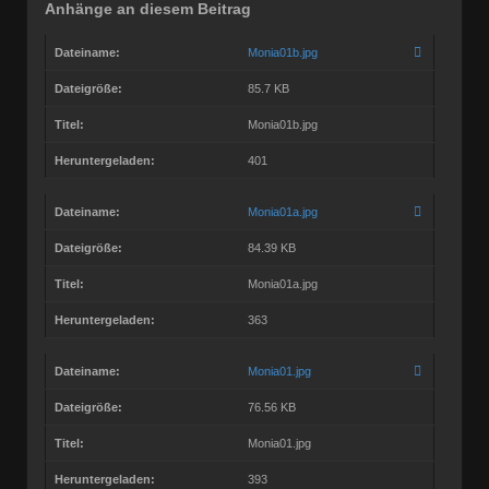
Anhänge an diesem Beitrag
Dateiname:
Monia01b.jpg
Dateigröße:
85.7 KB
Titel:
Monia01b.jpg
Heruntergeladen:
401
Dateiname:
Monia01a.jpg
Dateigröße:
84.39 KB
Titel:
Monia01a.jpg
Heruntergeladen:
363
Dateiname:
Monia01.jpg
Dateigröße:
76.56 KB
Titel:
Monia01.jpg
Heruntergeladen:
393