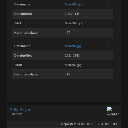
Dateiname:
Monia02a.jpg
Dateigröße:
108.79 KB
Titel:
Monia02a.jpg
Heruntergeladen:
427
Dateiname:
Monia02.jpg
Dateigröße:
153.48 KB
Titel:
Monia02.jpg
Heruntergeladen:
415
Billy Bryan
Benutzer
Geschlecht:
keine Angabe
Herkunft:
Berlin
Gepostet:
01.02.2017 - 15:24 Uhr ·
#3
Beiträge:
56829