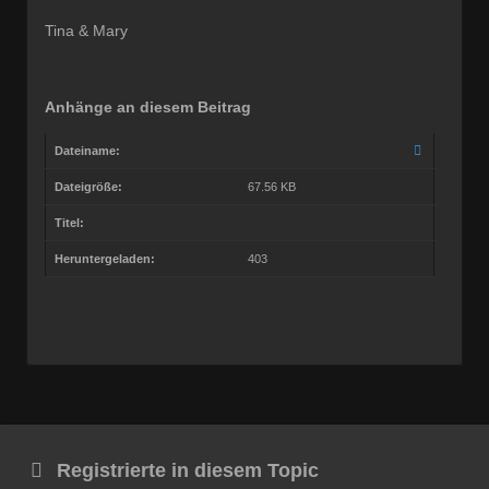
Dabei seit:
10 / 2008
Tina & Mary
Anhänge an diesem Beitrag
Dateiname:
Dateigröße:
67.56 KB
Titel:
Heruntergeladen:
403
Registrierte in diesem Topic