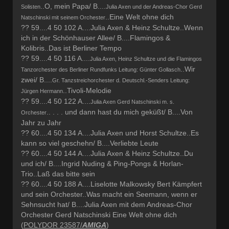
..O, mein Papa/ B....
Solisten
Julia Axen und der Andreas-Chor Gerd
..Eine Welt ohne dich
Natschinski mit seinem Orchester
?? 59....4 50 102 A....Julia Axen & Heinz Schultze..Wenn
ich in der Schönhauser Allee/ B....Flamingos &
Kolibris..Das ist Berliner Tempo
?? 59....4 50 116 A....
Julia Axen, Heinz Schultze und die Flamingos
..Wir
Tanzorchester des Berliner Rundfunks Leitung: Günter Gollasch
zwei/ B....
Gr. Tanzstreichorchester d. Deutschl.-Senders Leitung:
..Tivoli-Melodie
Jürgen Hermann
?? 59....4 50 122 A....
Julia Axen Gerd Natschinski m. s.
.. . . . und dann hast du mich geküßt/ B....Von
Orchester
Jahr zu Jahr
?? 60....4 50 134 A....Julia Axen und Horst Schultze..Es
kann so viel geschehn/ B....Verliebte Leute
?? 60....4 50 144 A....Julia Axen & Heinz Schultze..Du
und ich/ B....Ingrid Nuding & Ping-Pongs & Horlan-
Trio..Laß das bitte sein
?? 60....4 50 188 A....Liselotte Malkowsky Bert Kämpfert
und sein Orchester..Was macht ein Seemann, wenn er
Sehnsucht hat/ B....Julia Axen mit dem Andreas-Chor
Orchester Gerd Natschinski Eine Welt ohne dich
(
POLYDOR 23587/
AMIGA
)