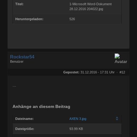
Titel:
1-Microsoft Word-Dokument
28.12.2016 204022.jpg
Heruntergeladen:
526
Rockstar54
Benutzer
Geschlecht:
keine Angabe
Herkunft:
Muggensturm
Gepostet:
31.12.2016 - 17:31 Uhr ·
#12
Beiträge:
10709
Dabei seit:
08 / 2009
...
Anhänge an diesem Beitrag
Dateiname:
AXEN 3.jpg
Dateigröße:
93.99 KB