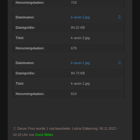
Heruntergeladen:
719
Dateiname:
k-axen 2.jpg
Dateigröße:
84.22 KB
Titel:
k-axen 2.jpg
Heruntergeladen:
678
Dateiname:
k-axen 1.jpg
Dateigröße:
84.73 KB
Titel:
k-axen 1.jpg
Heruntergeladen:
614
Dieser Post wurde 1 mal bearbeitet. Letzte Editierung: 08.11.2022 -
10:19 Uhr von
Gerd Miller
.