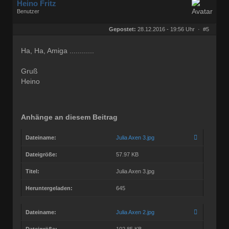
Heino Fritz
Benutzer
Geschlecht:
keine Angabe
Herkunft:
Hannover
Gepostet:
28.12.2016 - 19:56 Uhr ·
#5
Alter:
80
Beiträge:
11803
Dabei seit:
09 / 2006
Ha, Ha, Amiga ............
Gruß
Heino
Anhänge an diesem Beitrag
Dateiname:
Julia Axen 3.jpg
Dateigröße:
57.97 KB
Titel:
Julia Axen 3.jpg
Heruntergeladen:
645
Dateiname:
Julia Axen 2.jpg
Dateigröße:
102.85 KB