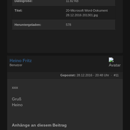
Dateigröße:
11.82 KB
Titel:
20-Microsoft Word-Dokument
28.12.2016 201301.jpg
Heruntergeladen:
578
Heino Fritz
Benutzer
Geschlecht:
keine Angabe
Herkunft:
Hannover
Gepostet:
28.12.2016 - 20:48 Uhr ·
#11
Alter:
80
Beiträge:
11803
Dabei seit:
09 / 2006
xxx
Gruß
Heino
Anhänge an diesem Beitrag