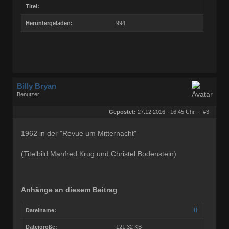
Titel:
Heruntergeladen:
994
Billy Bryan
Benutzer
Geschlecht:
keine Angabe
Herkunft:
Berlin
Gepostet:
27.12.2016 - 16:45 Uhr ·
#3
Beiträge:
56829
Dabei seit:
10 / 2008
1962 in der "Revue um Mitternacht"
(Titelbild Manfred Krug und Christel Bodenstein)
Anhänge an diesem Beitrag
Dateiname:
Dateigröße:
121.32 KB