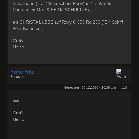
Schallband (u.a. "Mondschein-Party" u. "Es War In
Portugal Im Mai" & HEINZ SCHULTZE),
als CHRISTA LUBBE auf Roxy C 653 Ro 250 ("Ein Schiff
Wird Kommen")
Gruß
Heino
Heino Fritz
Benutzer
Geschlecht:
keine Angabe
Herkunft:
Hannover
Gepostet:
28.12.2016 - 20:39 Uhr ·
#10
Alter:
80
Beiträge:
11803
Dabei seit:
09 / 2006
xxx
Gruß
Heino