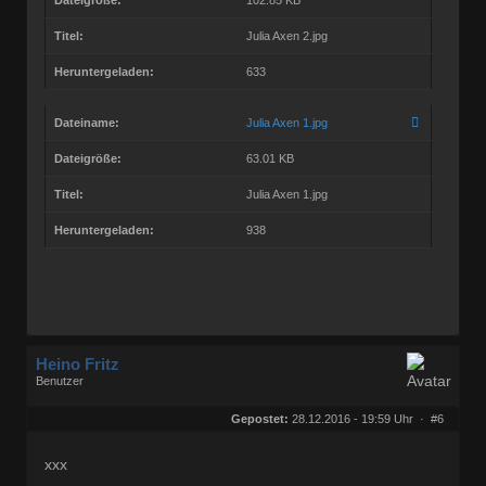
Titel:
Julia Axen 2.jpg
Heruntergeladen:
633
Dateiname:
Julia Axen 1.jpg
Dateigröße:
63.01 KB
Titel:
Julia Axen 1.jpg
Heruntergeladen:
938
Heino Fritz
Benutzer
Geschlecht:
keine Angabe
Herkunft:
Hannover
Gepostet:
28.12.2016 - 19:59 Uhr ·
#6
Alter:
80
Beiträge:
11803
Dabei seit:
09 / 2006
xxx