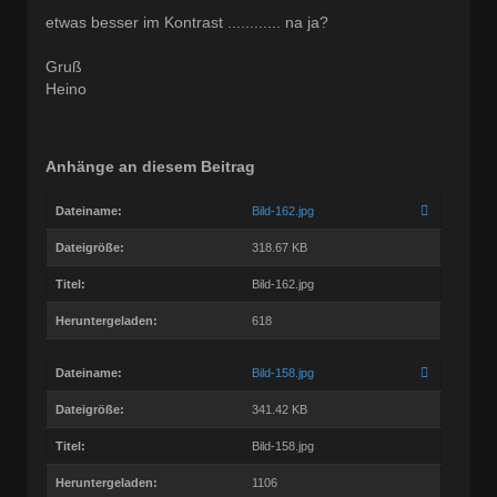
etwas besser im Kontrast ............ na ja?
Gruß
Heino
Anhänge an diesem Beitrag
Dateiname:
Bild-162.jpg
Dateigröße:
318.67 KB
Titel:
Bild-162.jpg
Heruntergeladen:
618
Dateiname:
Bild-158.jpg
Dateigröße:
341.42 KB
Titel:
Bild-158.jpg
Heruntergeladen:
1106