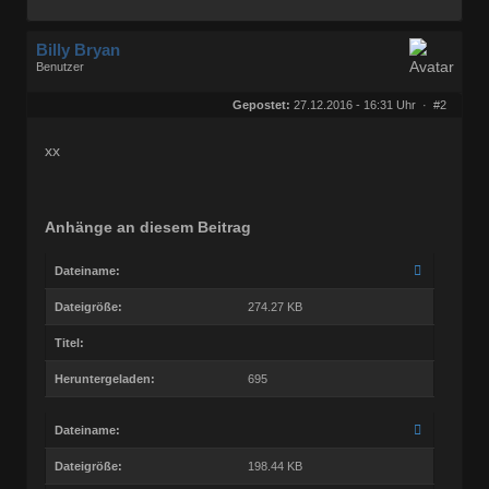
Billy Bryan
Benutzer
Geschlecht:
keine Angabe
Herkunft:
Berlin
Gepostet:
27.12.2016 - 16:31 Uhr ·
#2
Beiträge:
56829
Dabei seit:
10 / 2008
xx
Anhänge an diesem Beitrag
Dateiname:
Dateigröße:
274.27 KB
Titel:
Heruntergeladen:
695
Dateiname:
Dateigröße:
198.44 KB