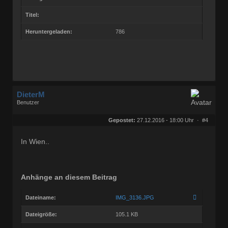
Titel:
Heruntergeladen:
786
DieterM
Benutzer
Geschlecht:
keine Angabe
Herkunft:
Bonn
Gepostet:
27.12.2016 - 18:00 Uhr ·
#4
Beiträge:
68768
Dabei seit:
03 / 2005
In Wien..
Anhänge an diesem Beitrag
Dateiname:
IMG_3136.JPG
Dateigröße:
105.1 KB