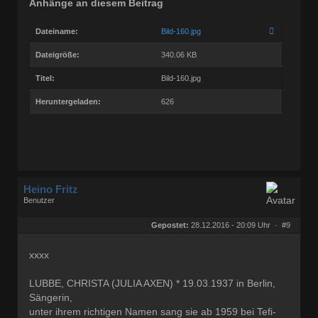
Anhänge an diesem Beitrag
Dateiname:
Bild-160.jpg
Dateigröße:
340.06 KB
Titel:
Bild-160.jpg
Heruntergeladen:
626
Heino Fritz
Benutzer
Geschlecht:
keine Angabe
Herkunft:
Hannover
Gepostet:
28.12.2016 - 20:09 Uhr ·
#9
Alter:
80
Beiträge:
11803
Dabei seit:
09 / 2006
xxxx
LUBBE, CHRISTA (JULIA AXEN) * 19.03.1937 in Berlin,
Sängerin,
unter ihrem richtigen Namen sang sie ab 1959 bei Tefi-