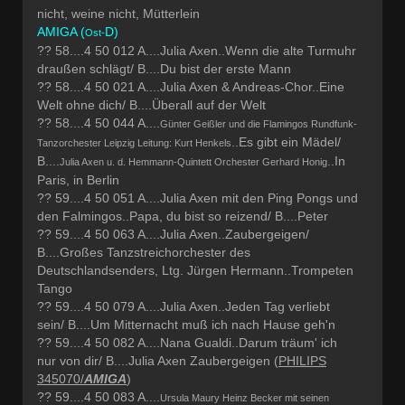
nicht, weine nicht, Mütterlein
AMIGA (
D)
Ost-
?? 58....4 50 012 A....Julia Axen..Wenn die alte Turmuhr
draußen schlägt/ B....Du bist der erste Mann
?? 58....4 50 021 A....Julia Axen & Andreas-Chor..Eine
Welt ohne dich/ B....Überall auf der Welt
?? 58....4 50 044 A....
Günter Geißler und die Flamingos Rundfunk-
..Es gibt ein Mädel/
Tanzorchester Leipzig Leitung: Kurt Henkels
B....
..In
Julia Axen u. d. Hemmann-Quintett Orchester Gerhard Honig
Paris, in Berlin
?? 59....4 50 051 A....Julia Axen mit den Ping Pongs und
den Falmingos..Papa, du bist so reizend/ B....Peter
?? 59....4 50 063 A....Julia Axen..Zaubergeigen/
B....Großes Tanzstreichorchester des
Deutschlandsenders, Ltg. Jürgen Hermann..Trompeten
Tango
?? 59....4 50 079 A....Julia Axen..Jeden Tag verliebt
sein/ B....Um Mitternacht muß ich nach Hause geh'n
?? 59....4 50 082 A....Nana Gualdi..Darum träum' ich
nur von dir/ B....Julia Axen Zaubergeigen (
PHILIPS
345070/
AMIGA
)
?? 59....4 50 083 A....
Ursula Maury Heinz Becker mit seinen