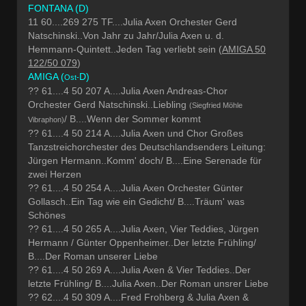
FONTANA (D)
11 60....269 275 TF....Julia Axen Orchester Gerd
Natschinski..Von Jahr zu Jahr/Julia Axen u. d.
Hemmann-Quintett..Jeden Tag verliebt sein (
AMIGA 50
122/50 079
)
AMIGA (
D)
Ost-
?? 61....4 50 207 A....Julia Axen Andreas-Chor
Orchester Gerd Natschinski..Liebling
(Siegfried Möhle
/ B....Wenn der Sommer kommt
Vibraphon)
?? 61....4 50 214 A....Julia Axen und Chor Großes
Tanzstreichorchester des Deutschlandsenders Leitung:
Jürgen Hermann..Komm' doch/ B....Eine Serenade für
zwei Herzen
?? 61....4 50 254 A....Julia Axen Orchester Günter
Gollasch..Ein Tag wie ein Gedicht/ B....Träum' was
Schönes
?? 61....4 50 265 A....Julia Axen, Vier Teddies, Jürgen
Hermann / Günter Oppenheimer..Der letzte Frühling/
B....Der Roman unserer Liebe
?? 61....4 50 269 A....Julia Axen & Vier Teddies..Der
letzte Frühling/ B....Julia Axen..Der Roman unsrer Liebe
?? 62....4 50 309 A....Fred Frohberg & Julia Axen &