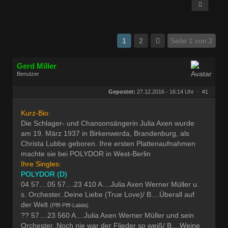
1
2
Seite 1 von 2
Gerd Miller
Benutzer
Geschlecht:
keine Angabe
Herkunft:
Wien
Gepostet:
27.12.2016 - 16:14 Uhr ·
#1
Beiträge:
27677
Dabei seit:
09 / 2008
Kurz-Bio:
Die Schlager- und Chansonsängerin Julia Axen wurde
am 19. März 1937 in Birkenwerda, Brandenburg, als
Christa Lubbe geboren. Ihre ersten Plattenaufnahmen
machte sie bei POLYDOR in West-Berlin
Ihre Singles:
POLYDOR (D)
04 57....05 57....23 410 A....Julia Axen Werner Müller u.
s. Orchester..Deine Liebe (True Love)/ B....Überall auf
der Welt
(Pfff-Pfff-Lalala)
?? 57....23 560 A....Julia Axen Werner Müller und sein
Orchester..Noch nie war der Flieder so weiß/ B....Weine