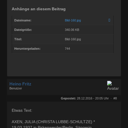
Anhänge an diesem Beitrag
Dateiname:
Bild-160.jpg
Dateigröße:
340.06 KB
Titel:
Bild-160.jpg
Heruntergeladen:
744
Heino Fritz
Benutzer
Geschlecht:
keine Angabe
Herkunft:
Hannover
Gepostet:
28.12.2016 - 20:05 Uhr ·
#8
Alter:
80
Beiträge:
11803
Dabei seit:
09 / 2006
Etwas Text:
AXEN, JULIA (CHRISTA LUBBE-SCHULTZE) *
19.03.1937 in Birkenwerder/Berlin, Sängerin,