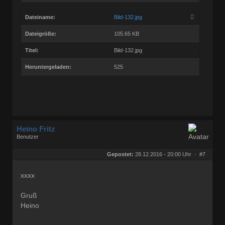
Dateiname:
Bild-132.jpg
Dateigröße:
105.65 KB
Titel:
Bild-132.jpg
Heruntergeladen:
525
Heino Fritz
Benutzer
Geschlecht:
keine Angabe
Herkunft:
Hannover
Gepostet:
28.12.2016 - 20:00 Uhr ·
#7
Alter:
80
Beiträge:
11803
Dabei seit:
09 / 2006
xxxx
Gruß
Heino