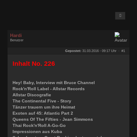
Hardi
Benutzer
Geschlecht:
keine Angabe
Herkunft:
Ocholt
Gepostet:
31.03.2016 - 09:17 Uhr ·
#1
Homepage:
rocknroll-schallpl…
Beiträge:
21877
Dabei seit:
07 / 2006
Inhalt No. 226
Hey! Baby, Interview mit Bruce Channel
Rock'n'Roll Label - Allstar Records
Allstar Discografie
The Continental Five - Story
Tänzer trauern um ihre Heimat
Exoten auf 45: Atlantic Part 2
Queens Of The Fifties - Jean Simmons
Thai Rock'n'Roll A-Go-Go
Impressionen aus Kuba