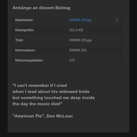
Anhänge an diesem Beitrag
Dateiname:
RRMM 226.jpg
Dateigröße:
321.8 KB
Titel:
RRMM 226.jpg
Information:
RRMM 226
Heruntergeladen:
472
"I can't remember if I cried
when I read about his widowed bride
but something touched me deep inside
the day the music died"
"American Pie", Don McLean