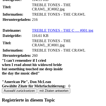
TREBLE TONES - THE
Titel:
CRAWL_IC#002.jpg
Information:
TREBLE TONES - THE CRAWL
Heruntergeladen:
216
Dateiname:
TREBLE TONES - THE C … #001.jpg
Dateigröße:
116.61 KB
TREBLE TONES - THE
Titel:
CRAWL_IC#001.jpg
Information:
TREBLE TONES - THE CRAWL
Heruntergeladen:
260
"I can't remember if I cried
when I read about his widowed bride
but something touched me deep inside
the day the music died"
"American Pie", Don McLean
Gewählte Zitate für Mehrfachzitierung:
0
Auswahl zurücksetzen
mit Zitaten antworten
Registrierte in diesem Topic