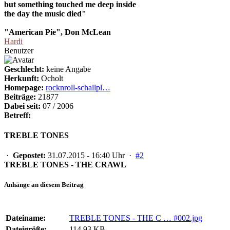
but something touched me deep inside
the day the music died"
"American Pie", Don McLean
Hardi
Benutzer
Geschlecht:
keine Angabe
Herkunft:
Ocholt
Homepage:
rocknroll-schallpl…
Beiträge:
21877
Dabei seit:
07 / 2006
Betreff:
TREBLE TONES
·
Gepostet:
31.07.2015 - 16:40 Uhr ·
#2
TREBLE TONES - THE CRAWL
Anhänge an diesem Beitrag
Dateiname:
TREBLE TONES - THE C … #002.jpg
Dateigröße:
114.93 KB