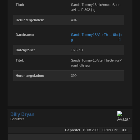
Titel:
Sands,Tommy16mitAnnetteBuen
aVista F 802.jpg
Heruntergeladen:
404
Dateiname:
Sands,Tommy15AfterTh … ülle.jp
g
Dateigröße:
16.5 KB
Titel:
Sands,Tommy15AfterTheSeniorP
romHülle.jpg
Heruntergeladen:
399
Billy Bryan
Benutzer
Geschlecht:
keine Angabe
Herkunft:
Berlin
Gepostet:
15.08.2009 - 06:09 Uhr ·
#11
Beiträge:
56829
Dabei seit:
10 / 2008