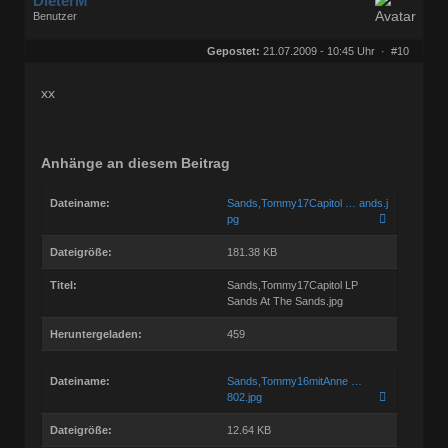
DieterM
Benutzer
Geschlecht:
keine Angabe
Herkunft:
Bonn
Gepostet:
21.07.2009 - 10:45 Uhr ·
#10
Beiträge:
68772
Dabei seit:
03 / 2005
xx
Anhänge an diesem Beitrag
Dateiname:
Sands,Tommy17Capitol … ands.j
pg
Dateigröße:
181.38 KB
Titel:
Sands,Tommy17Capitol LP
Sands At The Sands.jpg
Heruntergeladen:
459
Dateiname:
Sands,Tommy16mitAnne …
802.jpg
Dateigröße:
12.64 KB