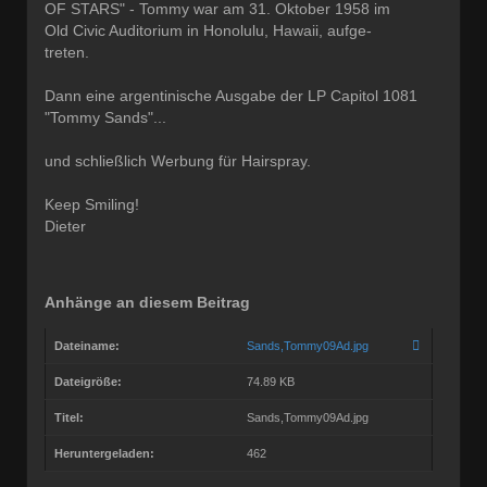
OF STARS" - Tommy war am 31. Oktober 1958 im
Old Civic Auditorium in Honolulu, Hawaii, aufge-
treten.
Dann eine argentinische Ausgabe der LP Capitol 1081
"Tommy Sands"...
und schließlich Werbung für Hairspray.
Keep Smiling!
Dieter
Anhänge an diesem Beitrag
Dateiname:
Sands,Tommy09Ad.jpg
Dateigröße:
74.89 KB
Titel:
Sands,Tommy09Ad.jpg
Heruntergeladen:
462