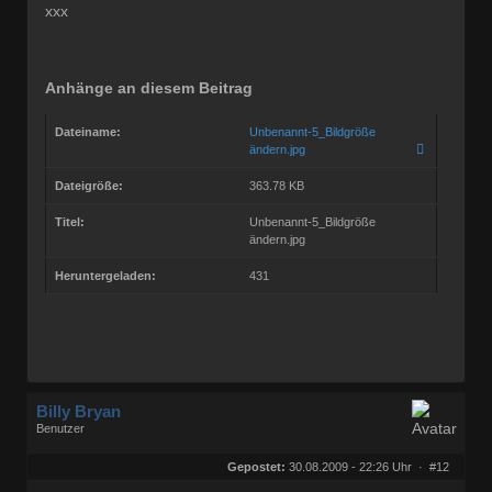
xxx
Anhänge an diesem Beitrag
Dateiname:
Unbenannt-5_Bildgröße
ändern.jpg
Dateigröße:
363.78 KB
Titel:
Unbenannt-5_Bildgröße
ändern.jpg
Heruntergeladen:
431
Billy Bryan
Benutzer
Geschlecht:
keine Angabe
Herkunft:
Berlin
Gepostet:
30.08.2009 - 22:26 Uhr ·
#12
Beiträge:
56829
Dabei seit:
10 / 2008