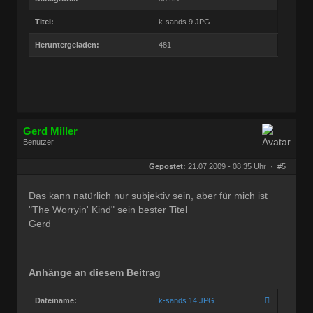
Titel:
k-sands 9.JPG
Heruntergeladen:
481
Gerd Miller
Benutzer
Geschlecht:
keine Angabe
Herkunft:
Wien
Gepostet:
21.07.2009 - 08:35 Uhr ·
#5
Beiträge:
27680
Dabei seit:
09 / 2008
Das kann natürlich nur subjektiv sein, aber für mich ist
"The Worryin' Kind" sein bester Titel
Gerd
Anhänge an diesem Beitrag
Dateiname:
k-sands 14.JPG