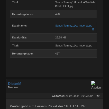
Titel:
Sands,Tommy12LoveInAGoldfish
Bowl Plakat.jpg
Heruntergeladen:
428
Dateiname:
Sands,Tommy11Ad Imperial.jpg
Dateigröße:
26.18 KB
Titel:
Sands,Tommy11Ad Imperial.jpg
Heruntergeladen:
427
DieterM
Benutzer
Geschlecht:
keine Angabe
Herkunft:
Bonn
Gepostet:
21.07.2009 - 10:03 Uhr ·
#9
Beiträge:
68772
Dabei seit:
03 / 2005
Weiter geht´s mit einem Plakat der "10TH SHOW