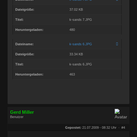
Dateigröße:
37.02 KB
Titel:
k-sands 7.JPG
Heruntergeladen:
480
Dateiname:
k-sands 6.JPG
Dateigröße:
33.34 KB
Titel:
k-sands 6.JPG
Heruntergeladen:
463
Gerd Miller
Benutzer
Geschlecht:
keine Angabe
Herkunft:
Wien
Gepostet:
21.07.2009 - 08:32 Uhr ·
#4
Beiträge:
27680
Dabei seit:
09 / 2008