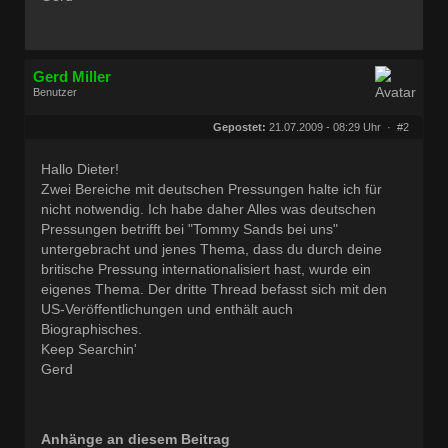
Gerd Miller
Benutzer
Geschlecht:
keine Angabe
Herkunft:
Wien
Gepostet:
21.07.2009 - 08:29 Uhr ·
#2
Beiträge:
27680
Dabei seit:
09 / 2008
Hallo Dieter!
Zwei Bereiche mit deutschen Pressungen halte ich für
nicht notwendig. Ich habe daher Alles was deutschen
Pressungen betrifft bei "Tommy Sands bei uns"
untergebracht und jenes Thema, dass du durch deine
britische Pressung internationalisiert hast, wurde ein
eigenes Thema. Der dritte Thread befasst sich mit den
US-Veröffentlichungen und enthält auch
Biographisches.
Keep Searchin'
Gerd
Anhänge an diesem Beitrag