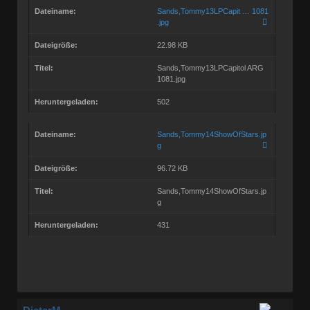
Dateiname:
Sands,Tommy13LPCapit … 1081
.jpg
Dateigröße:
22.98 KB
Titel:
Sands,Tommy13LPCapitol ARG
1081.jpg
Heruntergeladen:
502
Dateiname:
Sands,Tommy14ShowOfStars.jp
g
Dateigröße:
96.72 KB
Titel:
Sands,Tommy14ShowOfStars.jp
g
Heruntergeladen:
431