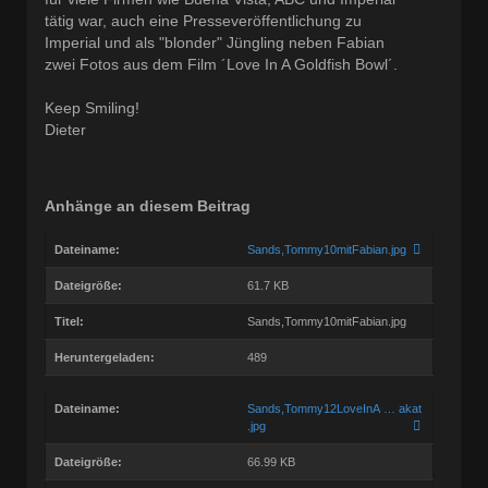
tätig war, auch eine Presseveröffentlichung zu
Imperial und als "blonder" Jüngling neben Fabian
zwei Fotos aus dem Film ´Love In A Goldfish Bowl´.
Keep Smiling!
Dieter
Anhänge an diesem Beitrag
Dateiname:
Sands,Tommy10mitFabian.jpg
Dateigröße:
61.7 KB
Titel:
Sands,Tommy10mitFabian.jpg
Heruntergeladen:
489
Dateiname:
Sands,Tommy12LoveInA … akat
.jpg
Dateigröße:
66.99 KB