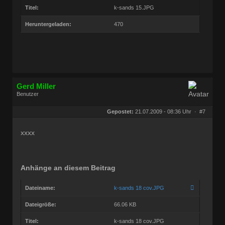
Titel:
k-sands 15.JPG
Heruntergeladen:
470
Gerd Miller
Benutzer
Geschlecht:
keine Angabe
Herkunft:
Wien
Gepostet:
21.07.2009 - 08:36 Uhr ·
#7
Beiträge:
27680
Dabei seit:
09 / 2008
xxxx
Anhänge an diesem Beitrag
Dateiname:
k-sands 18 cov.JPG
Dateigröße:
66.06 KB
Titel:
k-sands 18 cov.JPG