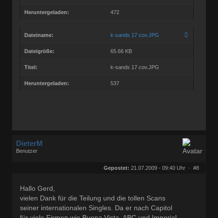
Heruntergeladen:
472
Dateiname:
k-sands 17 cov.JPG
Dateigröße:
65.66 KB
Titel:
k-sands 17 cov.JPG
Heruntergeladen:
537
DieterM
Benutzer
Geschlecht:
keine Angabe
Herkunft:
Bonn
Gepostet:
21.07.2009 - 09:40 Uhr ·
#8
Beiträge:
68772
Dabei seit:
03 / 2005
Hallo Gerd,
vielen Dank für die Teilung und die tollen Scans
seiner internationalen Singles. Da er nach Capitol
für viele Firmen wie Buena Vista, ABC und Imperial