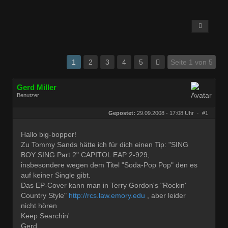
1
2
3
4
5
Seite 1 von 5
Gerd Miller
Benutzer
Geschlecht:
keine Angabe
Herkunft:
Wien
Gepostet:
29.09.2008 - 17:08 Uhr ·
#1
Beiträge:
27680
Dabei seit:
09 / 2008
Hallo big-bopper!
Zu Tommy Sands hätte ich für dich einen Tip: "SING
BOY SING Part 2" CAPITOL EAP 2-929,
insbesondere wegen dem Titel "Soda-Pop Pop" den es
auf keiner Single gibt.
Das EP-Cover kann man in Terry Gordon's "Rockin'
Country Style"
http://rcs.law.emory.edu
, aber leider
nicht hören
Keep Searchin'
Gerd