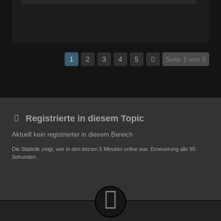
1
2
3
4
5
Seite 1 von 5
Registrierte in diesem Topic
Aktuell kein registrierter in diesem Bereich
Die Statistik zeigt, wer in den letzten 5 Minuten online war. Erneuerung alle 90
Sekunden.