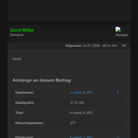
Gerd Miller
Benutzer
Geschlecht:
keine Angabe
Herkunft:
Wien
Gepostet:
21.07.2009 - 08:31 Uhr ·
#3
Beiträge:
27680
Dabei seit:
09 / 2008
xxxx
Anhänge an diesem Beitrag
Dateiname:
k-sands 8.JPG
Dateigröße:
37.31 KB
Titel:
k-sands 8.JPG
Heruntergeladen:
477
Dateiname:
k-sands 7.JPG