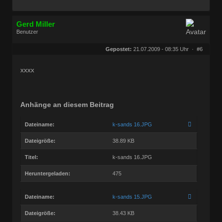
Gerd Miller
Benutzer
Geschlecht:
keine Angabe
Herkunft:
Wien
Gepostet:
21.07.2009 - 08:35 Uhr ·
#6
Beiträge:
27680
Dabei seit:
09 / 2008
xxxx
Anhänge an diesem Beitrag
Dateiname:
k-sands 16.JPG
Dateigröße:
38.89 KB
Titel:
k-sands 16.JPG
Heruntergeladen:
475
Dateiname:
k-sands 15.JPG
Dateigröße:
38.43 KB