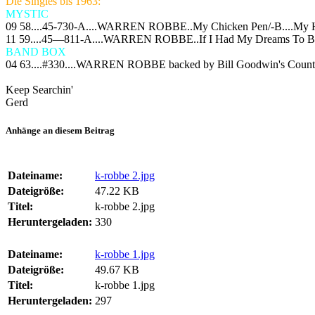
Die Singles bis 1963:
MYSTIC
09 58....45-730-A....WARREN ROBBE..My Chicken Pen/-B....My H
11 59....45—811-A....WARREN ROBBE..If I Had My Dreams To Bui
BAND BOX
04 63....#330....WARREN ROBBE
backed by Bill Goodwin's Coun
Keep Searchin'
Gerd
Anhänge an diesem Beitrag
Dateiname:
k-robbe 2.jpg
Dateigröße:
47.22 KB
Titel:
k-robbe 2.jpg
Heruntergeladen:
330
Dateiname:
k-robbe 1.jpg
Dateigröße:
49.67 KB
Titel:
k-robbe 1.jpg
Heruntergeladen:
297