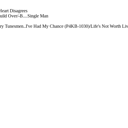
eart Disagrees
ld Over/-B....Single Man
try Tunesmen
..I've Had My Chance (P4KB-1030)/Life's Not Worth Li