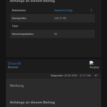
Anhänge an diesem Beitrag
Dateiname:
Aaaarivers4.jpg
Dateigröße:
108.27 KB
Titel:
Heruntergeladen:
50
DieterM
Benutzer
Geschlecht:
keine Angabe
Herkunft:
Bonn
Gepostet:
20.05.2026 - 17:17 Uhr ·
#7
Beiträge:
68768
Dabei seit:
03 / 2005
Werbung
Anhänge an diesem Beitrag