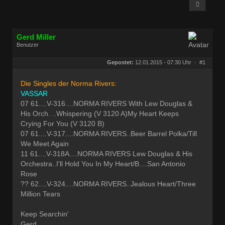
Gerd Miller
Benutzer
Geschlecht:
keine Angabe
Herkunft:
Wien
Gepostet:
12.01.2015 - 07:30 Uhr ·
#1
Beiträge:
27677
Dabei seit:
09 / 2008
Die Singles der Norma Rivers:
VASSAR
07 61....V-316....NORMA RIVERS With Lew Douglas &
His Orch. ..Whispering (V 3120 A)My Heart Keeps
Crying For You (V 3120 B)
07 61....V-317....NORMA RIVERS..Beer Barrel Polka/Till
We Meet Again
11 61....V-318A....NORMA RIVERS Lew Douglas & His
Orchestra..I'll Hold You In My Heart/B....San Antonio
Rose
?? 62....V-324....NORMA RIVERS..Jealous Heart/Three
Million Tears
Keep Searchin'
Gerd