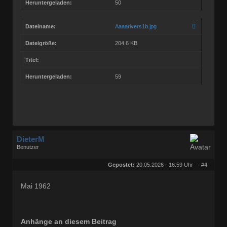
Heruntergeladen:
50
Dateiname:
Aaaarivers1b.jpg
Dateigröße:
204.6 KB
Titel:
Heruntergeladen:
59
DieterM
Benutzer
Geschlecht:
keine Angabe
Herkunft:
Bonn
Gepostet:
20.05.2026 - 16:59 Uhr ·
#4
Beiträge:
68768
Dabei seit:
03 / 2005
Mai 1962
Anhänge an diesem Beitrag