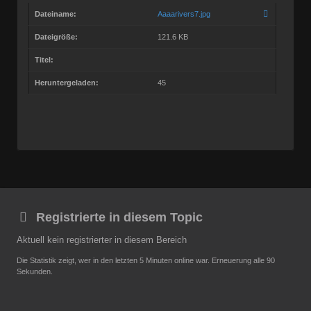
Dateiname:
Aaaarivers7.jpg
Dateigröße:
121.6 KB
Titel:
Heruntergeladen:
45
Registrierte in diesem Topic
Aktuell kein registrierter in diesem Bereich
Die Statistik zeigt, wer in den letzten 5 Minuten online war. Erneuerung alle 90
Sekunden.