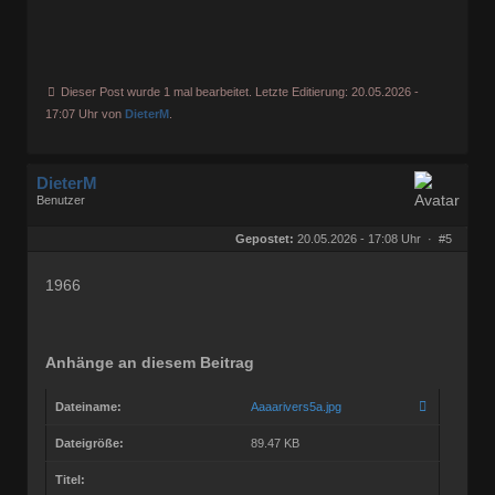
Dieser Post wurde 1 mal bearbeitet. Letzte Editierung: 20.05.2026 -
17:07 Uhr von
DieterM
.
DieterM
Benutzer
Geschlecht:
keine Angabe
Herkunft:
Bonn
Gepostet:
20.05.2026 - 17:08 Uhr ·
#5
Beiträge:
68768
Dabei seit:
03 / 2005
1966
Anhänge an diesem Beitrag
Dateiname:
Aaaarivers5a.jpg
Dateigröße:
89.47 KB
Titel: