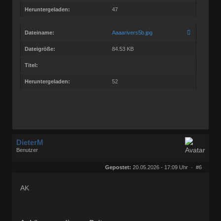
Heruntergeladen:
47
Dateiname:
Aaaarivers5b.jpg
Dateigröße:
84.53 KB
Titel:
Heruntergeladen:
52
DieterM
Benutzer
Geschlecht:
keine Angabe
Herkunft:
Bonn
Gepostet:
20.05.2026 - 17:09 Uhr ·
#6
Beiträge:
68768
Dabei seit:
03 / 2005
AK