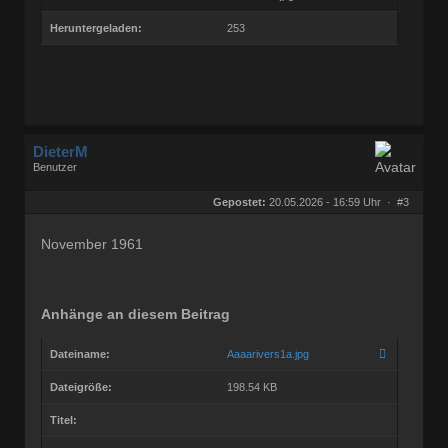
Heruntergeladen:
253
DieterM
Benutzer
Geschlecht:
keine Angabe
Herkunft:
Bonn
Gepostet:
20.05.2026 - 16:59 Uhr ·
#3
Beiträge:
68768
Dabei seit:
03 / 2005
November 1961
Anhänge an diesem Beitrag
Dateiname:
Aaaarivers1a.jpg
Dateigröße:
198.54 KB
Titel: