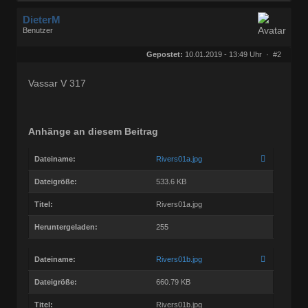
DieterM
Benutzer
Geschlecht:
keine Angabe
Herkunft:
Bonn
Gepostet:
10.01.2019 - 13:49 Uhr ·
#2
Beiträge:
68768
Dabei seit:
03 / 2005
Vassar V 317
Anhänge an diesem Beitrag
Dateiname:
Rivers01a.jpg
Dateigröße:
533.6 KB
Titel:
Rivers01a.jpg
Heruntergeladen:
255
Dateiname:
Rivers01b.jpg
Dateigröße:
660.79 KB
Titel:
Rivers01b.jpg