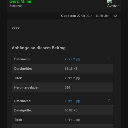
Gerd Miller
Benutzer
Geschlecht:
keine Angabe
Herkunft:
Wien
Gepostet:
27.09.2014 - 11:29 Uhr ·
#2
Beiträge:
27682
Dabei seit:
09 / 2008
xxxx
Anhänge an diesem Beitrag
Dateiname:
k-flint 2.jpg
Dateigröße:
65.18 KB
Titel:
k-flint 2.jpg
Heruntergeladen:
318
Dateiname:
k-flint 1.jpg
Dateigröße:
66.02 KB
Titel:
k-flint 1.jpg