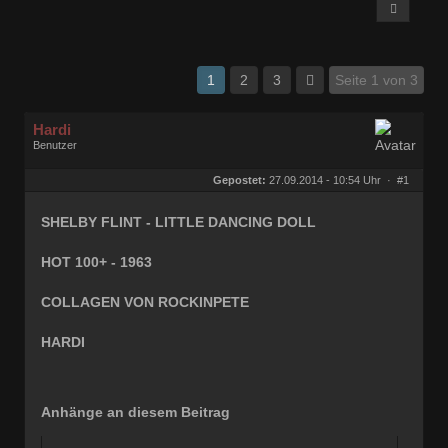
1
2
3
Seite 1 von 3
Hardi
Benutzer
Geschlecht:
keine Angabe
Herkunft:
Ocholt
Gepostet:
27.09.2014 - 10:54 Uhr ·
#1
Homepage:
rocknroll-schallpl…
Beiträge:
21877
Dabei seit:
07 / 2006
SHELBY FLINT - LITTLE DANCING DOLL
HOT 100+ - 1963
COLLAGEN VON ROCKINPETE
HARDI
Anhänge an diesem Beitrag