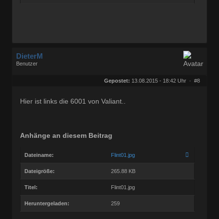
DieterM
Benutzer
Geschlecht:
keine Angabe
Herkunft:
Bonn
Gepostet:
13.08.2015 - 18:42 Uhr ·
#8
Beiträge:
68828
Dabei seit:
03 / 2005
Hier ist links die 6001 von Valiant..
Anhänge an diesem Beitrag
Dateiname:
Flint01.jpg
Dateigröße:
265.88 KB
Titel:
Flint01.jpg
Heruntergeladen:
259