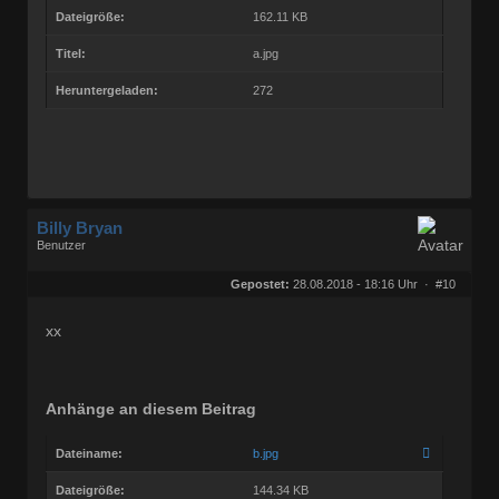
Dateigröße:
162.11 KB
Titel:
a.jpg
Heruntergeladen:
272
Billy Bryan
Benutzer
Geschlecht:
keine Angabe
Herkunft:
Berlin
Gepostet:
28.08.2018 - 18:16 Uhr ·
#10
Beiträge:
56835
Dabei seit:
10 / 2008
xx
Anhänge an diesem Beitrag
Dateiname:
b.jpg
Dateigröße:
144.34 KB