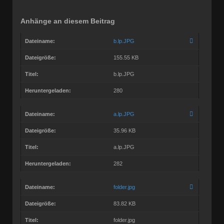
Anhänge an diesem Beitrag
Dateiname:
b.lp.JPG
Dateigröße:
155.55 KB
Titel:
b.lp.JPG
Heruntergeladen:
280
Dateiname:
a.lp.JPG
Dateigröße:
35.96 KB
Titel:
a.lp.JPG
Heruntergeladen:
282
Dateiname:
folder.jpg
Dateigröße:
83.82 KB
Titel:
folder.jpg