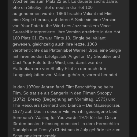
Wochen bis zum Platz 22 auf. Es dauerte sechs Jahre,
ehe ein Shelby-Titel erneut in die Hot 100
aufgenommen wurde. 1966 brachte Valiant mit Flint
eine Single heraus, auf deren A-Seite sie eine Version
von Your Fate to the Wind des Jazzmusikers Vince
Guaraldi interpretierte. Ihre Version erreichte in den Hot
100 Platz 61. Es war Flints 13. Single bei Valiant
gewesen, gleichzeitig auch ihre letzte. 1968
veröffentlichte das Plattenlabel Warner Bros. eine Single
mit ihren beiden Erfolgstiteln Angel on My Shoulder und
Cast Your Fate to the Wind, und damit war die
Plattenkarriere von Shelby Flint zu der auch drei
Langspielplatten von Valiant gehören, vorerst beendet.
In den 1970er Jahren fand Flint Beschäftigung beim
Film. So trat sie als Sängerin in den Filmen Snoopy
(1972), Breezy (Begegnung am Vormittag, 1973) und
The Rescuers (Bernard und Bianca – Die Mäusepolizei,
1977) auf. Das in diesem Film von ihr gesungene Lied
Someone’s Waiting for You wurde 1978 für den Oscar
für den besten Filmsong nominiert. In dem Fernsehfilm
Rudolph and Frosty’s Christmas in July gehörte sie zum
Schauspielerensemble.