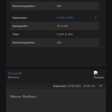
Heruntergeladen:
286
Dateiname:
FLINT A.JPG
Dateigröße:
75.13 KB
Titel:
FLINT A.JPG
Heruntergeladen:
265
DieterM
Benutzer
Geschlecht:
keine Angabe
Herkunft:
Bonn
Gepostet:
13.08.2015 - 18:35 Uhr ·
#7
Beiträge:
68828
Dabei seit:
03 / 2005
Warner Brothers