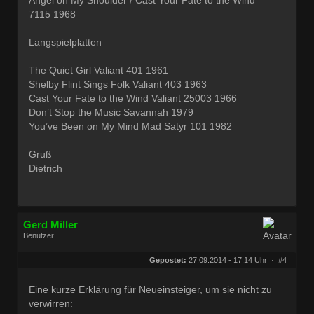
7115 1968
Langspielplatten
The Quiet Girl Valiant 401 1961
Shelby Flint Sings Folk Valiant 403 1963
Cast Your Fate to the Wind Valiant 25003 1966
Don’t Stop the Music Savannah 1979
You’ve Been on My Mind Mad Satyr 101 1982
Gruß
Dietrich
Gerd Miller
Benutzer
Geschlecht:
keine Angabe
Herkunft:
Wien
Gepostet:
27.09.2014 - 17:14 Uhr ·
#4
Beiträge:
27682
Dabei seit:
09 / 2008
Eine kurze Erklärung für Neueinsteiger, um sie nicht zu
verwirren: