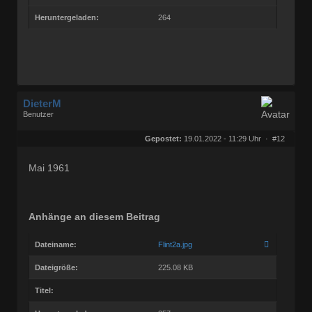
Heruntergeladen:
264
DieterM
Benutzer
Geschlecht:
keine Angabe
Herkunft:
Bonn
Gepostet:
19.01.2022 - 11:29 Uhr ·
#12
Beiträge:
68828
Dabei seit:
03 / 2005
Mai 1961
Anhänge an diesem Beitrag
Dateiname:
Flint2a.jpg
Dateigröße:
225.08 KB
Titel: