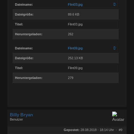
Dateiname:
Flint03.jpg
Dateigröße:
89.6 KB
Titel:
Flint03.jpg
Heruntergeladen:
262
Dateiname:
Flint09.jpg
Dateigröße:
252.13 KB
Titel:
Flint09.jpg
Heruntergeladen:
279
Billy Bryan
Benutzer
Geschlecht:
keine Angabe
Herkunft:
Berlin
Gepostet:
28.08.2018 - 18:14 Uhr ·
#9
Beiträge:
56835