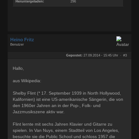
Heruntergeladen:
296
Heino Fritz
Benutzer
Geschlecht:
keine Angabe
Herkunft:
Hannover
Gepostet:
27.09.2014 - 15:45 Uhr ·
#3
Alter:
80
Beiträge:
11809
Dabei seit:
09 / 2006
Hallo,
aus Wikipedia:
Shelby Flint (* 17. September 1939 in North Hollywood,
Kalifornien) ist eine US-amerikanische Sängerin, die von
den 1960er Jahren an in der Pop-, Folk- und
Jazzmusikszene aktiv war.
Flint lernte mit sechs Jahren Klavier und Gitarre zu
spielen. In Van Nuys, einem Stadtteil von Los Angeles,
besuchte sie die Public School und schloss 1957 die