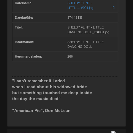
Dateiname:
SHELBY FLINT -
LITTL … #001.jpg
Dateigröße:
374.43 KB
Titel:
SHELBY FLINT - LITTLE
DANCING DOLL_IC#001.jpg
Information:
SHELBY FLINT - LITTLE
DANCING DOLL
Heruntergeladen:
266
"I can't remember if I cried
when I read about his widowed bride
but something touched me deep inside
the day the music died"
"American Pie", Don McLean