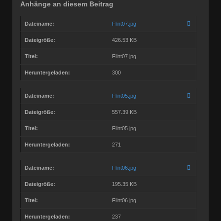
Anhänge an diesem Beitrag
Dateiname:
Flint07.jpg
Dateigröße:
426.53 KB
Titel:
Flint07.jpg
Heruntergeladen:
300
Dateiname:
Flint05.jpg
Dateigröße:
557.39 KB
Titel:
Flint05.jpg
Heruntergeladen:
271
Dateiname:
Flint06.jpg
Dateigröße:
195.35 KB
Titel:
Flint06.jpg
Heruntergeladen:
237