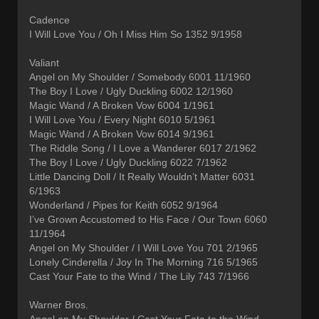
Cadence
I Will Love You / Oh I Miss Him So 1352 9/1958
Valiant
Angel on My Shoulder / Somebody 6001 11/1960
The Boy I Love / Ugly Duckling 6002 12/1960
Magic Wand / A Broken Vow 6004 1/1961
I Will Love You / Every Night 6010 5/1961
Magic Wand / A Broken Vow 6014 9/1961
The Riddle Song / I Love a Wanderer 6017 2/1962
The Boy I Love / Ugly Duckling 6022 7/1962
Little Dancing Doll / It Really Wouldn’t Matter 6031
6/1963
Wonderland / Pipes for Keith 6052 9/1964
I’ve Grown Accustomed to His Face / Our Town 6060
11/1964
Angel on My Shoulder / I Will Love You 701 2/1965
Lonely Cinderella / Joy In The Morning 716 5/1965
Cast Your Fate to the Wind / The Lily 743 7/1966
Warner Bros.
Angel on My Shoulder / Cast Your Fate to the Wind