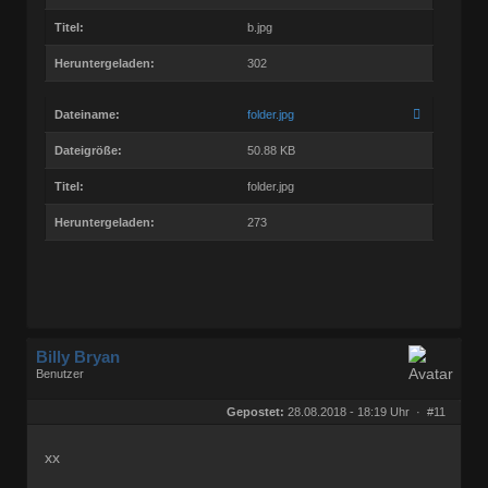
Titel:
b.jpg
Heruntergeladen:
302
Dateiname:
folder.jpg
Dateigröße:
50.88 KB
Titel:
folder.jpg
Heruntergeladen:
273
Billy Bryan
Benutzer
Geschlecht:
keine Angabe
Herkunft:
Berlin
Gepostet:
28.08.2018 - 18:19 Uhr ·
#11
Beiträge:
56835
Dabei seit:
10 / 2008
xx