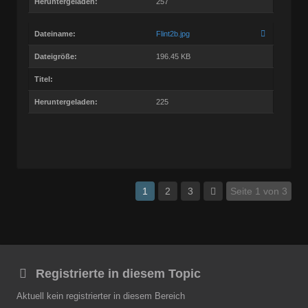
Heruntergeladen:
257
Dateiname:
Flint2b.jpg
Dateigröße:
196.45 KB
Titel:
Heruntergeladen:
225
1
2
3
Seite 1 von 3
Registrierte in diesem Topic
Aktuell kein registrierter in diesem Bereich