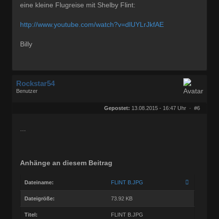
eine kleine Flugreise mit Shelby Flint:
http://www.youtube.com/watch?v=dlUYLrJkfAE
Billy
Rockstar54
Benutzer
Geschlecht:
keine Angabe
Herkunft:
Muggensturm
Gepostet:
13.08.2015 - 16:47 Uhr ·
#6
Beiträge:
10709
Dabei seit:
08 / 2009
...
Anhänge an diesem Beitrag
Dateiname:
FLINT B.JPG
Dateigröße:
73.92 KB
Titel:
FLINT B.JPG