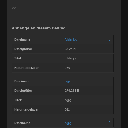
Dabei seit:
10 / 2008
xx
Anhänge an diesem Beitrag
Dateiname:
folder.jpg
Dateigröße:
67.24 KB
Titel:
folder.jpg
Heruntergeladen:
270
Dateiname:
b.jpg
Dateigröße:
276.26 KB
Titel:
b.jpg
Heruntergeladen:
311
Dateiname:
a.jpg