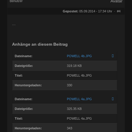
Benutzer
Geschlecht:
keine Angabe
Herkunft:
Muggensturm
Gepostet:
05.09.2014 - 17:34 Uhr ·
#4
Beiträge:
10709
Dabei seit:
08 / 2009
...
Anhänge an diesem Beitrag
Dateiname:
POWELL 4b.JPG
Dateigröße:
319.18 KB
Titel:
POWELL 4b.JPG
Heruntergeladen:
330
Dateiname:
POWELL 4a.JPG
Dateigröße:
325.35 KB
Titel:
POWELL 4a.JPG
Heruntergeladen:
343