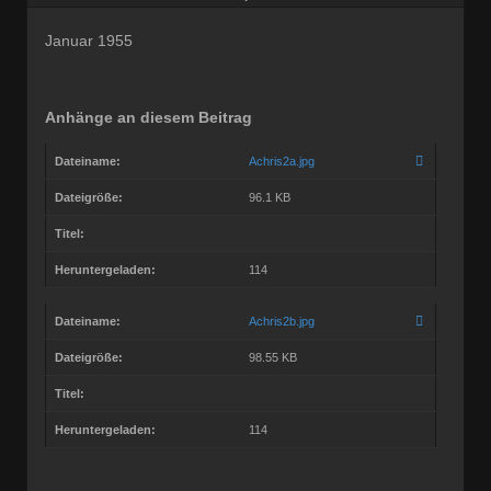
Beiträge:
68772
Dabei seit:
03 / 2005
Januar 1955
Anhänge an diesem Beitrag
Dateiname:
Achris2a.jpg
Dateigröße:
96.1 KB
Titel:
Heruntergeladen:
114
Dateiname:
Achris2b.jpg
Dateigröße:
98.55 KB
Titel:
Heruntergeladen:
114