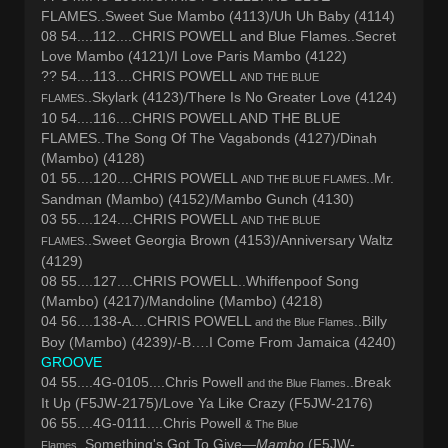
FLAMES..Sweet Sue Mambo (4113)/Uh Uh Baby (4114)
08 54....112....CHRIS POWELL and Blue Flames..Secret
Love Mambo (4121)/I Love Paris Mambo (4122)
?? 54....113....CHRIS POWELL
AND THE BLUE
..Skylark (4123)/There Is No Greater Love (4124)
FLAMES
10 54....116....CHRIS POWELL AND THE BLUE
FLAMES..The Song Of The Vagabonds (4127)/Dinah
(Mambo) (4128)
01 55....120....CHRIS POWELL
..Mr.
AND THE BLUE FLAMES
Sandman (Mambo) (4152)/Mambo Gunch (4130)
03 55....124....CHRIS POWELL
AND THE BLUE
..Sweet Georgia Brown (4153)/Anniversary Waltz
FLAMES
(4129)
08 55....127....CHRIS POWELL..Whiffenpoof Song
(Mambo) (4217)/Mandoline (Mambo) (4218)
04 56....138-A....CHRIS POWELL
..Billy
and the Blue Flames
Boy (Mambo) (4239)/-B….I Come From Jamaica (4240)
GROOVE
04 55....4G-0105....Chris Powell
..Break
and the Blue Flames
It Up (F5JW-2175)/Love Ya Like Crazy (F5JW-2176)
06 55....4G-0111....Chris Powell
& The Blue
..Something's Got To Give—
Mambo
(F5JW-
Flames