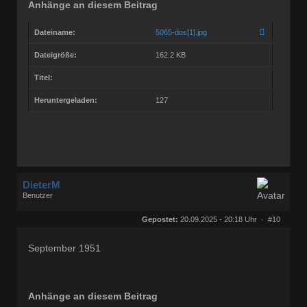
Anhänge an diesem Beitrag
Dateiname:
5065-dos[1].jpg
Dateigröße:
162.2 KB
Titel:
Heruntergeladen:
127
DieterM
Benutzer
Geschlecht:
keine Angabe
Herkunft:
Bonn
Gepostet:
20.09.2025 - 20:18 Uhr ·
#10
Beiträge:
68772
Dabei seit:
03 / 2005
September 1951
Anhänge an diesem Beitrag