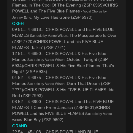
Flames..In The Cool Of The Evening (ZSP 6969)/CHRIS
POWELL and The Five Blue Flames
- Vocal Chorus by
..My Love Has Gone (ZSP 6970)
Johnny Echo
OKEH
09 51....4-6818....CHRIS POWELL and his FIVE BLUE
FLAMES
..The Masquerade Is Over
Sax solo by Vance Wilson
(ZSP 7720)/CHRIS POWELL and his FIVE BLUE
FLAMES..Talkin' (ZSP 7721)
12 51....4-6850....CHRIS POWELL & His Five Blue
Flames
..October Twilight (ZSP
Sax solo by Vance Wilson
6934)/CHRIS POWELL & His Five Blue Flames..That's
Right ! (ZSP 6935)
04 52....4-6875....CHRIS POWELL & His Five Blue
Flames
..Darn That Dream (ZSP
Sax solo by Vance Wilson
????)/CHRIS POWELL & His FIVE BLUE FLAMES..Ida
Red (ZSP 7993)
08 52....4-6900....CHRIS POWELL and his FIVE BLUE
FLAMES..I Come From Jamaica (ZSP 9601)/CHRIS
POWELL and his FIVE BLUE FLAMES
Sax solo by Vance
..Blue Boy (ZSP 9602)
Wilson
GRAND
?? 54....45-108....CHRIS POWELL AND BLUE