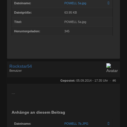
Dateiname:
POWELL 5a.jpg
Dateigröße:
63.95 KB
Titel:
POWELL 5a.jpg
Heruntergeladen:
345
Rockstar54
Benutzer
Geschlecht:
keine Angabe
Herkunft:
Muggensturm
Gepostet:
05.09.2014 - 17:35 Uhr ·
#6
Beiträge:
10709
Dabei seit:
08 / 2009
...
Anhänge an diesem Beitrag
Dateiname:
POWELL 7b.JPG