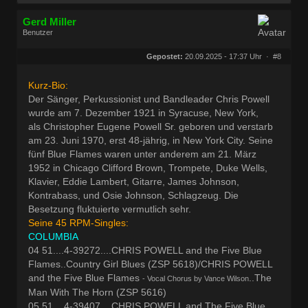
Gerd Miller
Benutzer
Geschlecht:
keine Angabe
Herkunft:
Wien
Gepostet:
20.09.2025 - 17:37 Uhr ·
#8
Beiträge:
27680
Dabei seit:
09 / 2008
Kurz-Bio:
Der Sänger, Perkussionist und Bandleader Chris Powell
wurde am 7. Dezember 1921 in Syracuse, New York,
als Christopher Eugene Powell Sr. geboren und verstarb
am 23. Juni 1970, erst 48-jährig, in New York City. Seine
fünf Blue Flames waren unter anderem am 21. März
1952 in Chicago Clifford Brown, Trompete, Duke Wells,
Klavier, Eddie Lambert, Gitarre, James Johnson,
Kontrabass, und Osie Johnson, Schlagzeug. Die
Besetzung fluktuierte vermutlich sehr.
Seine 45 RPM-Singles:
COLUMBIA
04 51....4-39272....CHRIS POWELL and the Five Blue
Flames..Country Girl Blues (ZSP 5618)/CHRIS POWELL
and the Five Blue Flames
..The
- Vocal Chorus by Vance Wilson
Man With The Horn (ZSP 5616)
05 51....4-39407....CHRIS POWELL and The Five Blue