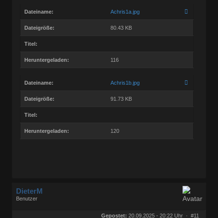
Dateiname:
Achris1a.jpg
Dateigröße:
80.43 KB
Titel:
Heruntergeladen:
116
Dateiname:
Achris1b.jpg
Dateigröße:
91.73 KB
Titel:
Heruntergeladen:
120
DieterM
Benutzer
Geschlecht:
keine Angabe
Herkunft:
Bonn
Gepostet:
20.09.2025 - 20:22 Uhr ·
#11