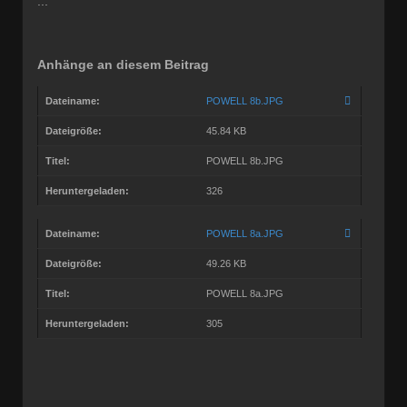
...
Anhänge an diesem Beitrag
Dateiname:
POWELL 8b.JPG
Dateigröße:
45.84 KB
Titel:
POWELL 8b.JPG
Heruntergeladen:
326
Dateiname:
POWELL 8a.JPG
Dateigröße:
49.26 KB
Titel:
POWELL 8a.JPG
Heruntergeladen:
305