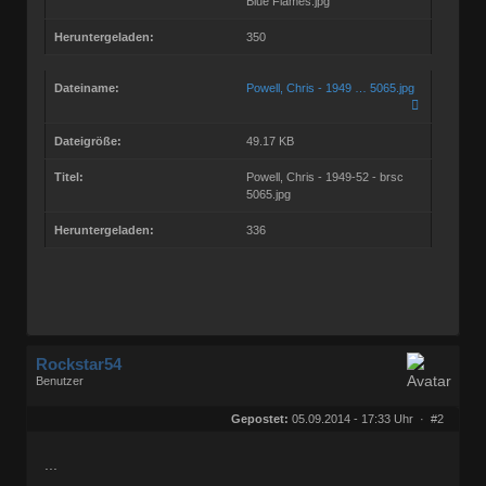
Blue Flames.jpg
Heruntergeladen:
350
Dateiname:
Powell, Chris - 1949 … 5065.jpg
Dateigröße:
49.17 KB
Titel:
Powell, Chris - 1949-52 - brsc
5065.jpg
Heruntergeladen:
336
Rockstar54
Benutzer
Geschlecht:
keine Angabe
Herkunft:
Muggensturm
Gepostet:
05.09.2014 - 17:33 Uhr ·
#2
Beiträge:
10709
Dabei seit:
08 / 2009
...