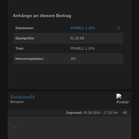
Anhänge an diesem Beitrag
Dateiname:
POWELL 1.JPG
Dateigröße:
51.36 KB
Titel:
POWELL 1.JPG
Heruntergeladen:
361
Rockstar54
Benutzer
Geschlecht:
keine Angabe
Herkunft:
Muggensturm
Gepostet:
05.09.2014 - 17:33 Uhr ·
#3
Beiträge:
10709
Dabei seit:
08 / 2009
...