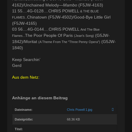
4162)/Unchained Melody—
Mambo
(F5JW-4163)
11 55....4G-0128....CHRIS POWELL
& THE BLUE
..Chinatown (F5JW-4502)/Good-Bye Little Girl
FLAMES
(F5JW-4165)
03 56....4G-0144....CHRIS POWELL
And The Blue
..The Poor People Of Paris
(G5JW-
Flames
(Jean's Song)
1842)/Moritat
(G5JW-
(A Theme From The "Three Penny Opera")
1840)
Keep Searchin’
Gerd
Aus dem Netz:
Anhänge an diesem Beitrag
Dateiname:
Chris Powell 1.jpg
Dateigröße:
68.36 KB
Titel: