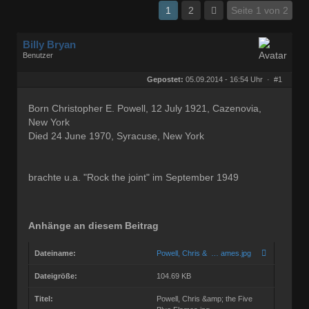
1
2
Seite 1 von 2
Billy Bryan
Benutzer
Geschlecht:
keine Angabe
Herkunft:
Berlin
Gepostet:
05.09.2014 - 16:54 Uhr ·
#1
Beiträge:
56834
Dabei seit:
10 / 2008
Born Christopher E. Powell, 12 July 1921, Cazenovia,
New York
Died 24 June 1970, Syracuse, New York
brachte u.a. "Rock the joint" im September 1949
Anhänge an diesem Beitrag
Dateiname:
Powell, Chris & … ames.jpg
Dateigröße:
104.69 KB
Titel:
Powell, Chris &amp; the Five