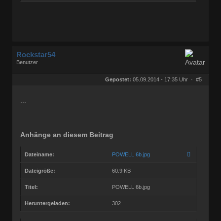
Rockstar54
Benutzer
Geschlecht:
keine Angabe
Herkunft:
Muggensturm
Gepostet:
05.09.2014 - 17:35 Uhr ·
#5
Beiträge:
10709
Dabei seit:
08 / 2009
...
Anhänge an diesem Beitrag
Dateiname:
POWELL 6b.jpg
Dateigröße:
60.9 KB
Titel:
POWELL 6b.jpg
Heruntergeladen:
302