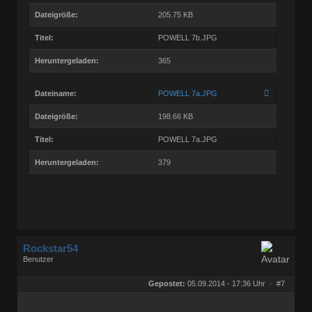
Dateigröße:
205.75 KB
Titel:
POWELL 7b.JPG
Heruntergeladen:
365
Dateiname:
POWELL 7a.JPG
Dateigröße:
198.66 KB
Titel:
POWELL 7a.JPG
Heruntergeladen:
379
Rockstar54
Benutzer
Geschlecht:
keine Angabe
Herkunft:
Muggensturm
Gepostet:
05.09.2014 - 17:36 Uhr ·
#7
Beiträge:
10709
Dabei seit:
08 / 2009