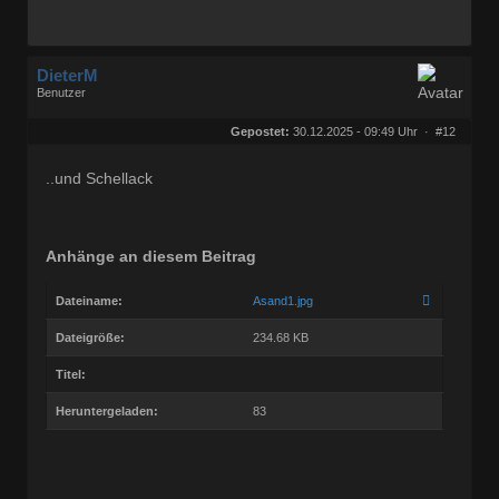
DieterM
Benutzer
Geschlecht:
keine Angabe
Herkunft:
Bonn
Gepostet:
30.12.2025 - 09:49 Uhr ·
#12
Beiträge:
68772
Dabei seit:
03 / 2005
..und Schellack
Anhänge an diesem Beitrag
Dateiname:
Asand1.jpg
Dateigröße:
234.68 KB
Titel:
Heruntergeladen:
83