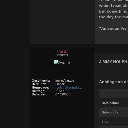
when I read ab
but something
the day the mu
"American Pie
Hardi
Benutzer
JIMMY NOLEN 
Geschlecht:
keine Angabe
Anhänge an di
Herkunft:
Ocholt
Homepage:
rocknroll-schallpl…
Beiträge:
21877
Dabei seit:
07 / 2006
Dateiname:
Dateigröße:
Titel: