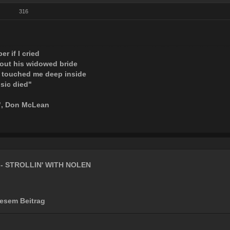
316
er if I cried
out his widowed bride
 touched me deep inside
sic died"
", Don McLean
- STROLLIN' WITH NOLEN
esem Beitrag