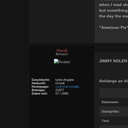
when I read ab
but something
the day the mu
"American Pie
Hardi
Benutzer
JIMMY NOLEN
Geschlecht:
keine Angabe
Anhänge an di
Herkunft:
Ocholt
Homepage:
rocknroll-schallpl…
Beiträge:
21877
Dabei seit:
07 / 2006
Dateiname:
Dateigröße:
Titel: