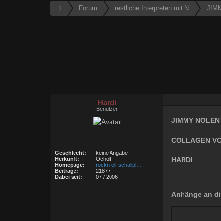
Forum
restliche Interpreten mit N
JIM
Hardi
Benutzer
JIMMY NOLEN 
COLLAGEN VO
Geschlecht:
keine Angabe
HARDI
Herkunft:
Ocholt
Homepage:
rocknroll-schallpl…
Beiträge:
21877
Dabei seit:
07 / 2006
Anhänge an di