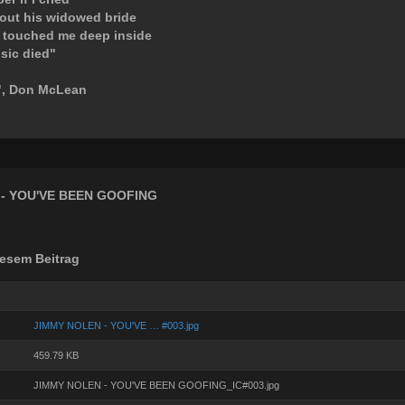
out his widowed bride
 touched me deep inside
sic died"
", Don McLean
- YOU'VE BEEN GOOFING
esem Beitrag
JIMMY NOLEN - YOU'VE … #003.jpg
459.79 KB
JIMMY NOLEN - YOU'VE BEEN GOOFING_IC#003.jpg