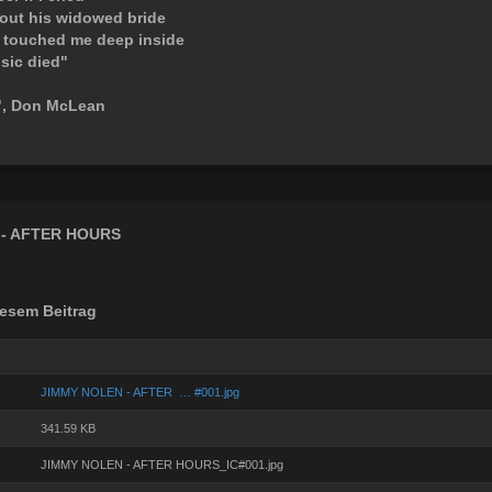
out his widowed bride
 touched me deep inside
sic died"
", Don McLean
 - AFTER HOURS
esem Beitrag
JIMMY NOLEN - AFTER … #001.jpg
341.59 KB
JIMMY NOLEN - AFTER HOURS_IC#001.jpg