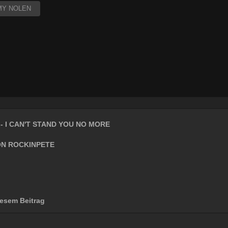
MY NOLEN
- I CAN'T STAND YOU NO MORE
N ROCKINPETE
esem Beitrag