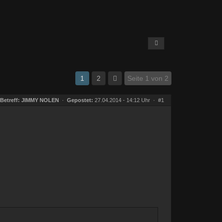
1
2
Seite 1 von 2
Betreff:
JIMMY NOLEN
·
Gepostet:
27.04.2014 - 14:12 Uhr ·
#1