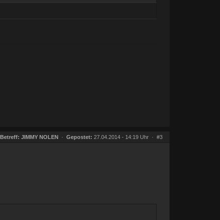
Betreff:
JIMMY NOLEN
·
Gepostet:
27.04.2014 - 14:19 Uhr ·
#3