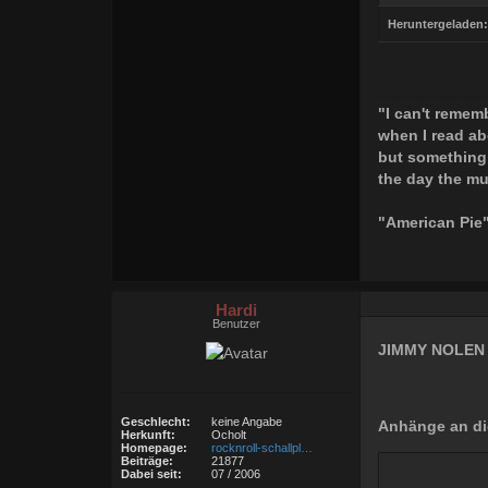
Heruntergeladen:
"I can't rememb
when I read ab
but something
the day the mu
"American Pie
Hardi
Benutzer
JIMMY NOLEN 
Geschlecht:
keine Angabe
Anhänge an di
Herkunft:
Ocholt
Homepage:
rocknroll-schallpl…
Beiträge:
21877
Dabei seit:
07 / 2006