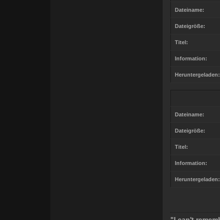
Dateiname:
Dateigröße:
Titel:
Information:
Heruntergeladen:
Dateiname:
Dateigröße:
Titel:
Information:
Heruntergeladen:
"I can't rememb