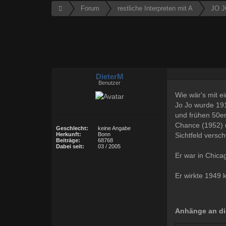
Forum
restliche Interpreten mit A
JO 
DieterM
Benutzer
Wie wär's mit 
Jo Jo wurde 191
und frühen 50er 
Chance (1952) 
Geschlecht:
keine Angabe
Sichtfeld versc
Herkunft:
Bonn
Beiträge:
68768
Dabei seit:
03 / 2005
Er war in Chica
Er wirkte 1949 
Anhänge an di