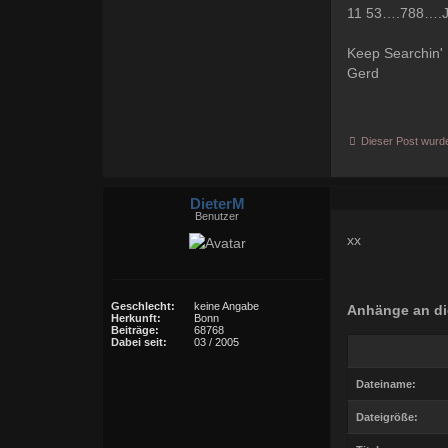
11 53….788….J
Keep Searchin'
Gerd
Dieser Post wurde 
DieterM
Benutzer
xx
Geschlecht:
keine Angabe
Anhänge an di
Herkunft:
Bonn
Beiträge:
68768
Dabei seit:
03 / 2005
Dateiname:
Dateigröße: