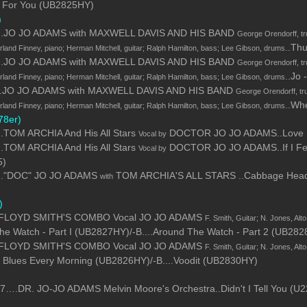
k For You (UB2825HY)
)
A....JO JO ADAMS with MAXWELL DAVIS AND HIS BAND
George Orendorff, tru
..Th
rland Finney, piano; Herman Mitchell, guitar; Ralph Hamilton, bass; Lee Gibson, drums
A....JO JO ADAMS with MAXWELL DAVIS AND HIS BAND
George Orendorff, tru
..Jo 
rland Finney, piano; Herman Mitchell, guitar; Ralph Hamilton, bass; Lee Gibson, drums
A....JO JO ADAMS with MAXWELL DAVIS AND HIS BAND
George Orendorff, tru
..Wh
rland Finney, piano; Herman Mitchell, guitar; Ralph Hamilton, bass; Lee Gibson, drums
8er)
...TOM ARCHIA And His All Stars
DOCTOR JO JO ADAMS..Love Me (
Vocal by
...TOM ARCHIA And His All Stars
DOCTOR JO JO ADAMS..If I Feel 
Vocal by
5)
...."DOC" JO JO ADAMS
TOM ARCHIA'S ALL STARS ..Cabbage Head Pa
with
)
....FLOYD SMITH'S COMBO Vocal JO JO ADAMS
F. Smith, Guitar; N. Jones, Alto
he Watch - Part I (UB2827HY)/-B....Around The Watch - Part 2 (UB28
....FLOYD SMITH'S COMBO Vocal JO JO ADAMS
F. Smith, Guitar; N. Jones, Alto
e Blues Every Morning (UB2826HY)/-B....Voodit (UB2830HY)
….DR. JO-JO ADAMS Melvin Moore's Orchestra..Didn't I Tell You (U22