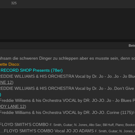
325
Betr
hsam die schweren Dinger zu schleppen aber es musste sein, denn son
ette Disco:
RECORD SHOP Presents (78er)
FREDDIE WILLIAMS & HIS ORCHESTRA Vocal by Dr. Jo - Jo..Jo - Jo Blues
ONE 12
)
FREDDIE WILLIAMS & HIS ORCHESTRA Vocal by Dr. Jo - Jo..Don't Give I
)
..Freddie Williams & his Orchestra VOCAL by DR. JO-JO..Jo - Jo Blues Pa
DY LANE 12
)
..Freddie Williams & his Orchestra VOCAL by DR. JO-JO..Corine (1175)/-B
....FLOYD SMITH'S COMBO
F. Smith, Guitar; N. Jones, Alto Sax; Bill Huff, Piano; Book
....FLOYD SMITH'S COMBO Vocal JO JO ADAMS
F. Smith, Guitar; N. Jones, 