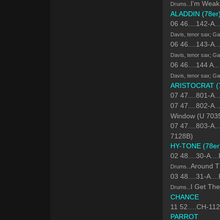
..I'm Wea
Drums
ALADDIN (78er
06 46....142-
Davis, tenor sax; Ga
06 46....143-
Davis, tenor sax; Ga
06 46....144 
Davis, tenor sax; Ga
ARISTOCRAT (7
07 47....801-A.
07 47....802-A.
Window (U 703
07 47....803-A
7128B)
HY-TONE (78er
02 48....30-A
..Around T
Drums
03 48....31-A
..I Get Th
Drums
CHANCE
11 52….CH-1127
PARROT