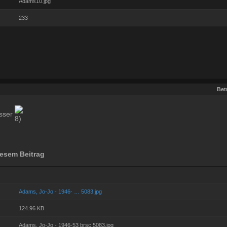
Adams10.jpg
233
Betr
össer
esem Beitrag
Adams, Jo-Jo - 1946- … 5083.jpg
124.96 KB
Adams, Jo-Jo - 1946-53 brsc 5083.jpg