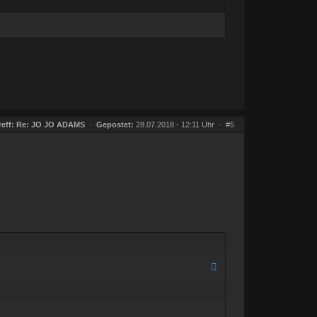
eff:
Re: JO JO ADAMS
·
Gepostet:
28.07.2018 - 12:11 Uhr ·
#5