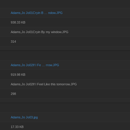
Adams,Jo Jo01Cryin B … ndow.JPG
938.33 KB
Adams,Jo Jo01Cryin By my window.JPG
314
Adams,Jo Jo02If I Fe … rrow.JPG
919.98 KB
Adams,Jo Jo02If I Feel Like this tomorrow.JPG
298
Adams,Jo Jo03.jpg
17.33 KB