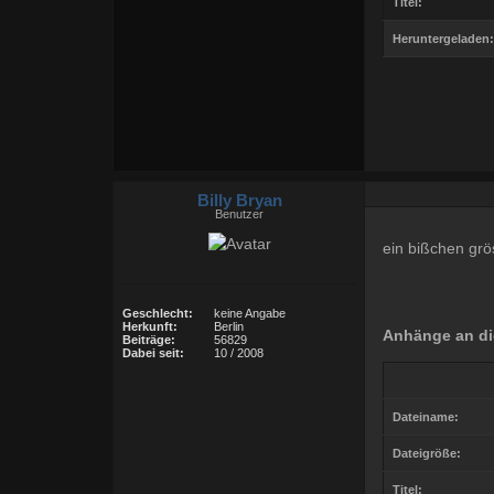
Titel:
Heruntergeladen:
Billy Bryan
Benutzer
ein bißchen gr
Geschlecht:
keine Angabe
Herkunft:
Berlin
Anhänge an di
Beiträge:
56829
Dabei seit:
10 / 2008
Dateiname:
Dateigröße:
Titel: