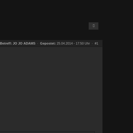
Betreff:
JO JO ADAMS
·
Gepostet:
25.04.2014 - 17:50 Uhr ·
#1