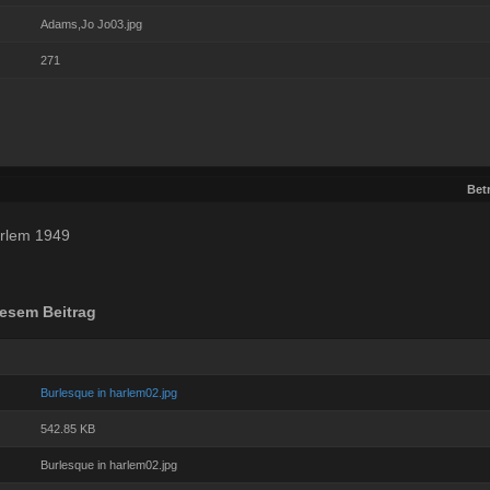
Adams,Jo Jo03.jpg
271
Betr
arlem 1949
esem Beitrag
Burlesque in harlem02.jpg
542.85 KB
Burlesque in harlem02.jpg