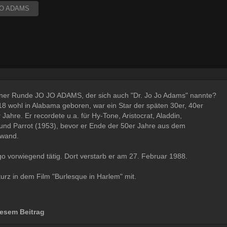
JO ADAMS
einer Runde JO JO ADAMS, der sich auch "Dr. Jo Jo Adams" nannte?
8 wohl in Alabama geboren, war ein Star der späten 30er, 40er
Jahre. Er recordete u.a. für Hy-Tone, Aristocrat, Aladdin,
und Parrot (1953), bevor er Ende der 50er Jahre aus dem
hwand.
go vorwiegend tätig. Dort verstarb er am 27. Februar 1988.
kurz in dem Film "Burlesque in Harlem" mit.
esem Beitrag