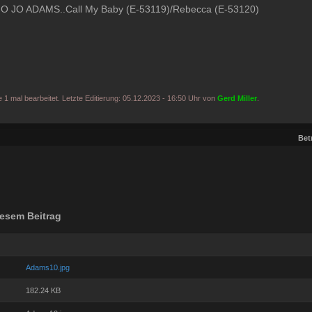
O JO ADAMS..Call My Baby (E-53119)/Rebecca (E-53120)
1 mal bearbeitet. Letzte Editierung: 05.12.2023 - 16:50 Uhr von
Gerd Miller
.
Betr
esem Beitrag
Adams10.jpg
182.24 KB