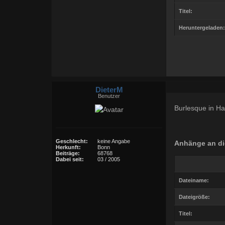
Titel:
Heruntergeladen:
DieterM
Benutzer
Burlesque in H
Geschlecht:
keine Angabe
Anhänge an di
Herkunft:
Bonn
Beiträge:
68768
Dabei seit:
03 / 2005
Dateiname:
Dateigröße:
Titel: