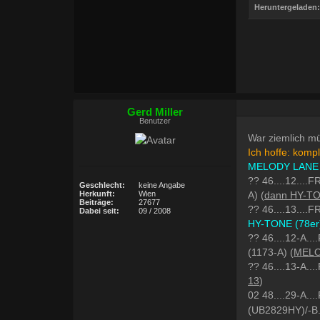
Heruntergeladen:
Gerd Miller
Benutzer
War ziemlich mü
Ich hoffe: kompl
MELODY LANE 
?? 46....12....
Geschlecht:
keine Angabe
A) (
dann HY-T
Herkunft:
Wien
Beiträge:
27677
?? 46....13....
Dabei seit:
09 / 2008
HY-TONE (78er
?? 46....12-A..
(1173-A) (
MELO
?? 46....13-A..
13
)
02 48....29-A
(UB2829HY)/-B