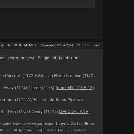
eff:
Re: JO JO ADAMS
·
Gepostet:
25.04.2014 - 22:39 Uhr ·
#3
st wären nur zwei Singles übriggeblieben.
 Part one (1172-A)/Jo - Jo Blues Part two (1173-
t Away (1174)/Corine (1175) (
dann HY-TONE 13
)
rt one (1172-A)/-B....Jo - Jo Blues Part two
....Don't Give It Away (1174) (
MELODY LANE
..Floyd's Guitar Blues
er Collins, Bass; Curtis Walker, Drums
Alto Sax; Bill Huff, Piano; Booker Collins, Bass; Curtis Walker,